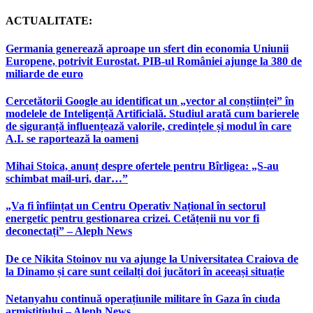
ACTUALITATE:
Germania generează aproape un sfert din economia Uniunii
Europene, potrivit Eurostat. PIB-ul României ajunge la 380 de
miliarde de euro
Cercetătorii Google au identificat un „vector al conștiinței” în
modelele de Inteligență Artificială. Studiul arată cum barierele
de siguranță influențează valorile, credințele și modul în care
A.I. se raportează la oameni
Mihai Stoica, anunț despre ofertele pentru Bîrligea: „S-au
schimbat mail-uri, dar…”
„Va fi înființat un Centru Operativ Național în sectorul
energetic pentru gestionarea crizei. Cetățenii nu vor fi
deconectați” – Aleph News
De ce Nikita Stoinov nu va ajunge la Universitatea Craiova de
la Dinamo și care sunt ceilalți doi jucători în aceeași situație
Netanyahu continuă operațiunile militare în Gaza în ciuda
armistițiului – Aleph News