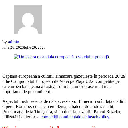
by
admin
iulie 26, 2023
iulie 26, 2023
Capitala europeană a culturii Timișoara găzduiește în perioada 26-29
iulie Campionatul European de Volei pe Plajă U22, competiție pe
care urbea bănățeană a câștigat-o în fața unor orașe mult mai
importante de pe continent.
Aspectul inedit este că de data aceasta vor fi meciuri și în fața clădirii
Operei Române, cu al său emblematic balcon de unde s-a citit
Proclamația de la Timișoara, și nu doar la baza din Parcul Rozelor,
utilizată și anterior la
competiții continentale de beachvolley.