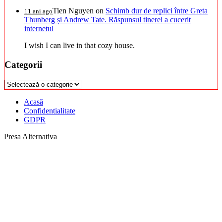
Tien Nguyen
on
Schimb dur de replici între Greta
11 ani ago
Thunberg și Andrew Tate. Răspunsul tinerei a cucerit
internetul
I wish I can live in that cozy house.
Categorii
Categorii
Acasă
Confidentialitate
GDPR
Presa Alternativa