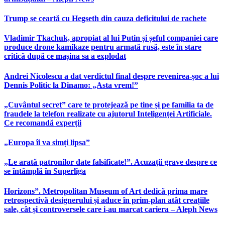
Trump se ceartă cu Hegseth din cauza deficitului de rachete
Vladimir Tkachuk, apropiat al lui Putin și șeful companiei care
produce drone kamikaze pentru armată rusă, este în stare
critică după ce mașina sa a explodat
Andrei Nicolescu a dat verdictul final despre revenirea-șoc a lui
Dennis Politic la Dinamo: „Asta vrem!”
„Cuvântul secret” care te protejează pe tine și pe familia ta de
fraudele la telefon realizate cu ajutorul Inteligenței Artificiale.
Ce recomandă experții
„Europa îi va simți lipsa”
„Le arată patronilor date falsificate!”. Acuzații grave despre ce
se întâmplă în Superliga
Horizons”. Metropolitan Museum of Art dedică prima mare
retrospectivă designerului și aduce în prim-plan atât creațiile
sale, cât și controversele care i-au marcat cariera – Aleph News