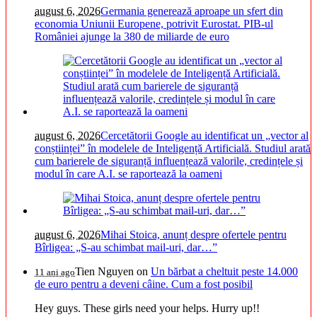
august 6, 2026
Germania generează aproape un sfert din
economia Uniunii Europene, potrivit Eurostat. PIB-ul
României ajunge la 380 de miliarde de euro
august 6, 2026
Cercetătorii Google au identificat un „vector al
conștiinței” în modelele de Inteligență Artificială. Studiul arată
cum barierele de siguranță influențează valorile, credințele și
modul în care A.I. se raportează la oameni
august 6, 2026
Mihai Stoica, anunț despre ofertele pentru
Bîrligea: „S-au schimbat mail-uri, dar…”
Tien Nguyen
on
Un bărbat a cheltuit peste 14.000
11 ani ago
de euro pentru a deveni câine. Cum a fost posibil
Hey guys. These girls need your helps. Hurry up!!