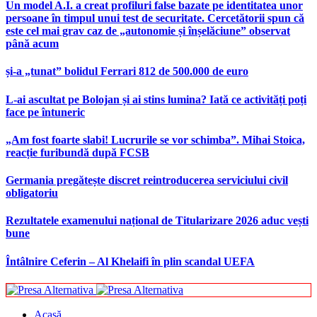
Un model A.I. a creat profiluri false bazate pe identitatea unor
persoane în timpul unui test de securitate. Cercetătorii spun că
este cel mai grav caz de „autonomie și înșelăciune” observat
până acum
și-a „tunat” bolidul Ferrari 812 de 500.000 de euro
L-ai ascultat pe Bolojan și ai stins lumina? Iată ce activități poți
face pe întuneric
„Am fost foarte slabi! Lucrurile se vor schimba”. Mihai Stoica,
reacție furibundă după FCSB
Germania pregătește discret reintroducerea serviciului civil
obligatoriu
Rezultatele examenului național de Titularizare 2026 aduc vești
bune
Întâlnire Ceferin – Al Khelaifi în plin scandal UEFA
Acasă