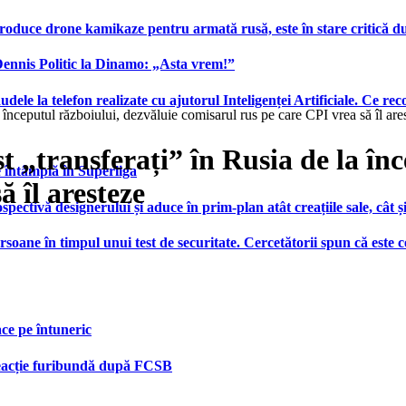
produce drone kamikaze pentru armată rusă, este în stare critică d
 Dennis Politic la Dinamo: „Asta vrem!”
udele la telefon realizate cu ajutorul Inteligenței Artificiale. Ce r
 începutul războiului, dezvăluie comisarul rus pe care CPI vrea să îl are
t „transferați” în Rusia de la în
e întâmplă în Superliga
 îl aresteze
ctivă designerului și aduce în prim-plan atât creațiile sale, cât ș
ersoane în timpul unui test de securitate. Cercetătorii spun că este
face pe întuneric
 reacție furibundă după FCSB