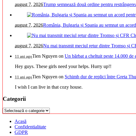
august 7, 2026
Trump semnează două ordine pentru restrângerea 
august 7, 2026
România, Bulgaria și Spania au semnat un acord pe
august 7, 2026
Nu mai transmit meciul retur dintre Tromso și C
Tien Nguyen
on
Un bărbat a cheltuit peste 14.000 de 
11 ani ago
Hey guys. These girls need your helps. Hurry up!!
Tien Nguyen
on
Schimb dur de replici între Greta Thu
11 ani ago
I wish I can live in that cozy house.
Categorii
Categorii
Acasă
Confidentialitate
GDPR