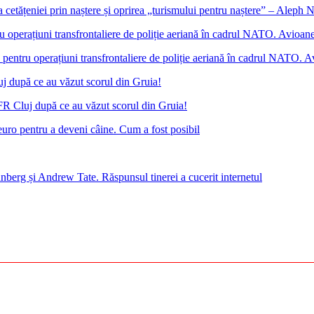
cetățeniei prin naștere și oprirea „turismului pentru naștere” – Aleph
ntru operațiuni transfrontaliere de poliție aeriană în cadrul NATO. Avio
FR Cluj după ce au văzut scorul din Gruia!
euro pentru a deveni câine. Cum a fost posibil
nberg și Andrew Tate. Răspunsul tinerei a cucerit internetul