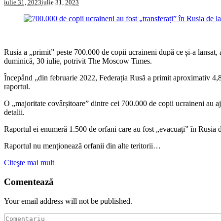
iulie 31, 2023
iulie 31, 2023
Rusia a „primit” peste 700.000 de copii ucraineni după ce și-a lansat, a
duminică, 30 iulie, potrivit The Moscow Times.
Începând „din februarie 2022, Federația Rusă a primit aproximativ 4,8 
raportul.
O „majoritate covârșitoare” dintre cei 700.000 de copii ucraineni au aj
detalii.
Raportul ei enumeră 1.500 de orfani care au fost „evacuați” în Rusia din
Raportul nu menționează orfanii din alte teritorii…
Citeşte mai mult
Comentează
Your email address will not be published.