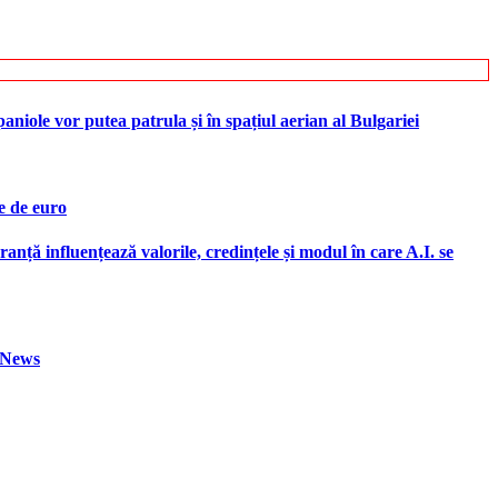
iole vor putea patrula și în spațiul aerian al Bulgariei
e de euro
ranță influențează valorile, credințele și modul în care A.I. se
h News