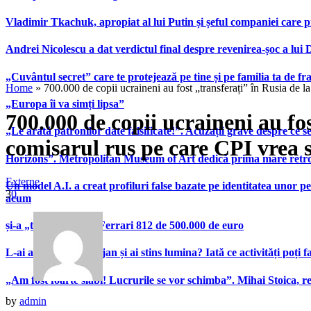
Vladimir Tkachuk, apropiat al lui Putin și șeful companiei care 
Andrei Nicolescu a dat verdictul final despre revenirea-șoc a lui
„Cuvântul secret” care te protejează pe tine și pe familia ta de fra
Home
»
700.000 de copii ucraineni au fost „transferați” în Rusia de la
„Europa îi va simți lipsa”
700.000 de copii ucraineni au fos
„Le arată patronilor date falsificate!”. Acuzații grave despre ce s
comisarul rus pe care CPI vrea să
Horizons”. Metropolitan Museum of Art dedică prima mare retrospe
Externe
Un model A.I. a creat profiluri false bazate pe identitatea unor p
3
0
acum
și-a „tunat” bolidul Ferrari 812 de 500.000 de euro
L-ai ascultat pe Bolojan și ai stins lumina? Iată ce activități poți 
„Am fost foarte slabi! Lucrurile se vor schimba”. Mihai Stoica,
by
admin