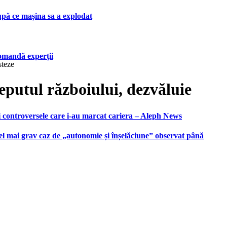
upă ce mașina sa a explodat
ecomandă experții
steze
ceputul războiului, dezvăluie
i controversele care i-au marcat cariera – Aleph News
 cel mai grav caz de „autonomie și înșelăciune” observat până