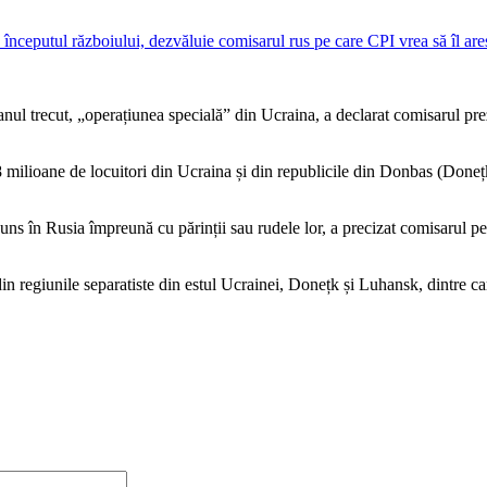
nul trecut, „operațiunea specială” din Ucraina, a declarat comisarul prezi
milioane de locuitori din Ucraina și din republicile din Donbas (Donețk
uns în Rusia împreună cu părinții sau rudele lor, a precizat comisarul p
 regiunile separatiste din estul Ucrainei, Donețk și Luhansk, dintre care