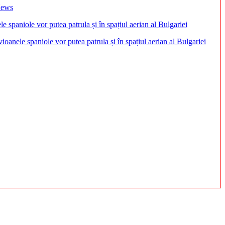
 News
anele spaniole vor putea patrula și în spațiul aerian al Bulgariei