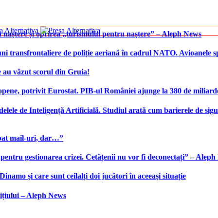
 naștere și oprirea „turismului pentru naștere” – Aleph News
transfrontaliere de poliție aeriană în cadrul NATO. Avioanele span
 au văzut scorul din Gruia!
ene, potrivit Eurostat. PIB-ul României ajunge la 380 de miliard
elele de Inteligență Artificială. Studiul arată cum barierele de sigu
bat mail-uri, dar…”
 pentru gestionarea crizei. Cetățenii nu vor fi deconectați” – Alep
namo și care sunt ceilalți doi jucători în aceeași situație
ițiului – Aleph News