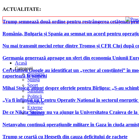
ACTUALITATE:
Trump semnează două ordine pentru restrângerea cetățeniei prin
România, Bulgaria și Spania au semnat un acord pentru operațiuni 
Nu mai transmit meciul retur dintre Tromso și CFR Cluj după ce
Germania generează aproape un sfert din economia Uniunii Europ
Acasă
Categorii
Cercetătorii Google au identificat un „vector al conștiinței” în mod
Business
raportează la oameni
Știință
Sport
Mihai Stoica, anunț despre ofertele pentru Bîrligea: „S-au schim
Sănătate
Politică
„Va fi înființat un Centru Operativ Național în sectorul energetic
Lifestyle
Externe
De ce Nikita Stoinov nu va ajunge la Universitatea Craiova de la Di
Călătorii
Netanyahu continuă operațiunile militare în Gaza în ciuda armist
Trump se ceartă cu Hegseth din cauza deficitului de rachete