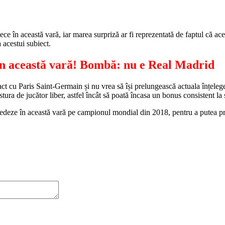
 în această vară, iar marea surpriză ar fi reprezentată de faptul că ace
 acestui subiect.
în această vară! Bombă: nu e Real Madrid
act cu Paris Saint-Germain și nu vrea să își prelungească actuala înțelege
tura de jucător liber, astfel încât să poată încasa un bonus consistent la
 îl cedeze în această vară pe campionul mondial din 2018, pentru a putea