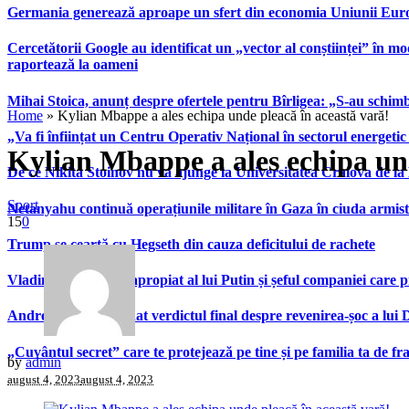
Germania generează aproape un sfert din economia Uniunii Europ
Cercetătorii Google au identificat un „vector al conștiinței” în mod
raportează la oameni
Mihai Stoica, anunț despre ofertele pentru Bîrligea: „S-au schim
Home
»
Kylian Mbappe a ales echipa unde pleacă în această vară!
„Va fi înființat un Centru Operativ Național în sectorul energetic
Kylian Mbappe a ales echipa und
De ce Nikita Stoinov nu va ajunge la Universitatea Craiova de la Di
Sport
Netanyahu continuă operațiunile militare în Gaza în ciuda armist
15
0
Trump se ceartă cu Hegseth din cauza deficitului de rachete
Vladimir Tkachuk, apropiat al lui Putin și șeful companiei care 
Andrei Nicolescu a dat verdictul final despre revenirea-șoc a lui
„Cuvântul secret” care te protejează pe tine și pe familia ta de fra
by
admin
august 4, 2023
august 4, 2023