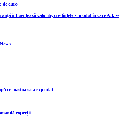
e de euro
ranță influențează valorile, credințele și modul în care A.I. se
h News
upă ce mașina sa a explodat
ecomandă experții