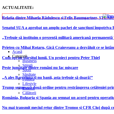
ACTUALITATE:
Relația dintre Mihaela Rădulescu și Felix Baumgartner, ȘTEAR
Senatul SUA a aprobat un amplu pachet de sancțiuni împotriva Rus
„Trebuie să instituim o prezență militară americană permanentă 
Prieten cu Mihai Rotaru, Gică Craioveanu a dezvăluit ce se înt
Acasă
Categorii
Cum oprim sfârșitul lumii. Un proiect pentru Peter Thiel
Business
Știință
Peste jumătate dintre români nu fac mișcare
Sport
Sănătate
„A ales Barcelona și nu banii, asta trebuie să doară!”
Politică
Lifestyle
Trump semnează două ordine pentru restrângerea cetățeniei prin
Externe
Călătorii
România, Bulgaria și Spania au semnat un acord pentru operațiuni 
Nu mai transmit meciul retur dintre Tromso și CFR Cluj după ce