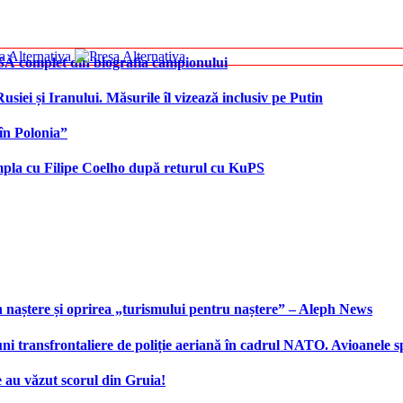
SĂ complet din biografia campionului
iei și Iranului. Măsurile îl vizează inclusiv pe Putin
în Polonia”
âmpla cu Filipe Coelho după returul cu KuPS
 naștere și oprirea „turismului pentru naștere” – Aleph News
transfrontaliere de poliție aeriană în cadrul NATO. Avioanele span
 au văzut scorul din Gruia!