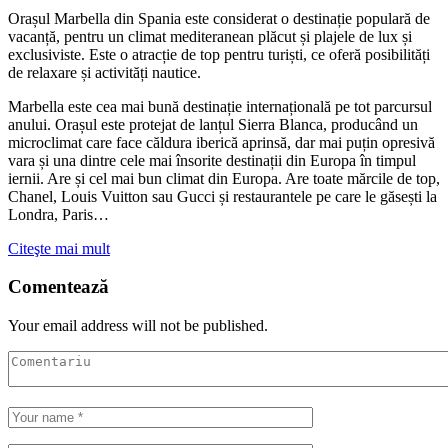
Orașul Marbella din Spania este considerat o destinație populară de
vacanță, pentru un climat mediteranean plăcut și plajele de lux și
exclusiviste. Este o atracție de top pentru turiști, ce oferă posibilități
de relaxare și activități nautice.
Marbella este cea mai bună destinație internațională pe tot parcursul
anului. Orașul este protejat de lanțul Sierra Blanca, producând un
microclimat care face căldura iberică aprinsă, dar mai puțin opresivă
vara și una dintre cele mai însorite destinații din Europa în timpul
iernii. Are și cel mai bun climat din Europa. Are toate mărcile de top,
Chanel, Louis Vuitton sau Gucci și restaurantele pe care le găsești la
Londra, Paris…
Citeşte mai mult
Comentează
Your email address will not be published.