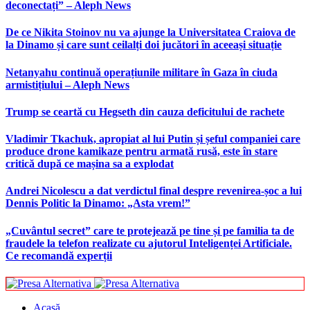
deconectați” – Aleph News
De ce Nikita Stoinov nu va ajunge la Universitatea Craiova de
la Dinamo și care sunt ceilalți doi jucători în aceeași situație
Netanyahu continuă operațiunile militare în Gaza în ciuda
armistițiului – Aleph News
Trump se ceartă cu Hegseth din cauza deficitului de rachete
Vladimir Tkachuk, apropiat al lui Putin și șeful companiei care
produce drone kamikaze pentru armată rusă, este în stare
critică după ce mașina sa a explodat
Andrei Nicolescu a dat verdictul final despre revenirea-șoc a lui
Dennis Politic la Dinamo: „Asta vrem!”
„Cuvântul secret” care te protejează pe tine și pe familia ta de
fraudele la telefon realizate cu ajutorul Inteligenței Artificiale.
Ce recomandă experții
Acasă