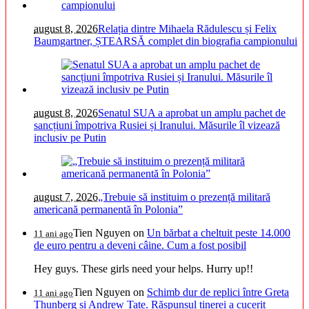
august 8, 2026
Relația dintre Mihaela Rădulescu și Felix
Baumgartner, ȘTEARSĂ complet din biografia campionului
august 8, 2026
Senatul SUA a aprobat un amplu pachet de
sancțiuni împotriva Rusiei și Iranului. Măsurile îl vizează
inclusiv pe Putin
august 7, 2026
„Trebuie să instituim o prezență militară
americană permanentă în Polonia”
Tien Nguyen
on
Un bărbat a cheltuit peste 14.000
11 ani ago
de euro pentru a deveni câine. Cum a fost posibil
Hey guys. These girls need your helps. Hurry up!!
Tien Nguyen
on
Schimb dur de replici între Greta
11 ani ago
Thunberg și Andrew Tate. Răspunsul tinerei a cucerit