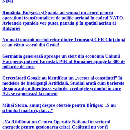
News
România, Bulgaria și Spania au semnat un acord pentru
operațiuni transfrontaliere de poliție aeriană în cadrul NATO.
Avioanele spaniole vor putea patrula și în spațiul aerian al
Bulgariei
Nu mai transmit meciul retur dintre Tromso și CFR Cluj după
ce au văzut scorul din Gruia!
Germania generează aproape un sfert din economia Uniunii
Europene, potrivit Eurostat. PIB-ul României ajunge la 380 de
miliarde de euro
Cercetătorii Google au identificat un „vector al conștiinței” în
modelele de Inteligență Artificială. Studiul arată cum barierele
de siguranță influențează valorile, credințele și modul în care
A.I. se raportează la oameni
Mihai Stoica, anunț despre ofertele pentru Bîrligea: „S-au
schimbat mail-uri, dar…”
„Va fi înființat un Centru Operativ Național în sectorul
energetic pentru gestionarea crizei. Cetățenii nu vor fi