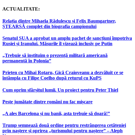
ACTUALITATE:
Relația dintre Mihaela Rădulescu și Felix Baumgartner,
ȘTEARSĂ complet din biografia campionului
Senatul SUA a aprobat un amplu pachet de sancțiuni împotriva
Rusiei și Iranului. Măsurile îl vizează inclusiv pe Putin
„Trebuie să instituim o prezență militară americană
permanentă în Polonia”
Prieten cu Mihai Rotaru, Gică Craioveanu a dezvăluit ce se
întâmpla cu Filipe Coelho după returul cu KuPS
Cum oprim sfârșitul lumii. Un proiect pentru Peter Thiel
Peste jumătate dintre români nu fac mișcare
„A ales Barcelona și nu banii, asta trebuie să doară!”
Trump semnează două ordine pentru restrângerea cetățeniei
prin naștere și oprirea „turismului pentru naștere” – Aleph