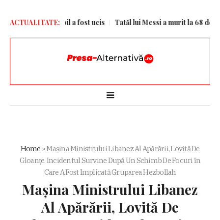
nii Kiev. Un copil a fost ucis
ACTUALITATE:
Tatăl lui Messi a murit la 68 de ani
Home
»
Mașina Ministrului Libanez Al Apărării, Lovită De
Gloanțe. Incidentul Survine După Un Schimb De Focuri în
Care A Fost Implicată Gruparea Hezbollah
Mașina Ministrului Libanez
Al Apărării, Lovită De