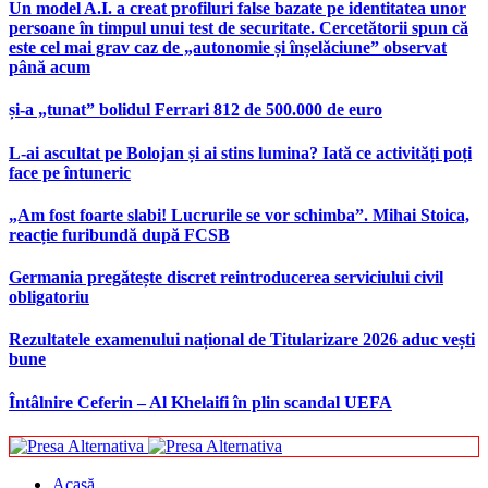
Un model A.I. a creat profiluri false bazate pe identitatea unor
persoane în timpul unui test de securitate. Cercetătorii spun că
este cel mai grav caz de „autonomie și înșelăciune” observat
până acum
și-a „tunat” bolidul Ferrari 812 de 500.000 de euro
L-ai ascultat pe Bolojan și ai stins lumina? Iată ce activități poți
face pe întuneric
„Am fost foarte slabi! Lucrurile se vor schimba”. Mihai Stoica,
reacție furibundă după FCSB
Germania pregătește discret reintroducerea serviciului civil
obligatoriu
Rezultatele examenului național de Titularizare 2026 aduc vești
bune
Întâlnire Ceferin – Al Khelaifi în plin scandal UEFA
Acasă