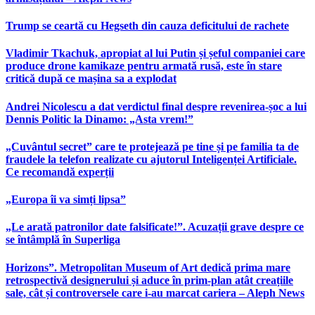
Trump se ceartă cu Hegseth din cauza deficitului de rachete
Vladimir Tkachuk, apropiat al lui Putin și șeful companiei care
produce drone kamikaze pentru armată rusă, este în stare
critică după ce mașina sa a explodat
Andrei Nicolescu a dat verdictul final despre revenirea-șoc a lui
Dennis Politic la Dinamo: „Asta vrem!”
„Cuvântul secret” care te protejează pe tine și pe familia ta de
fraudele la telefon realizate cu ajutorul Inteligenței Artificiale.
Ce recomandă experții
„Europa îi va simți lipsa”
„Le arată patronilor date falsificate!”. Acuzații grave despre ce
se întâmplă în Superliga
Horizons”. Metropolitan Museum of Art dedică prima mare
retrospectivă designerului și aduce în prim-plan atât creațiile
sale, cât și controversele care i-au marcat cariera – Aleph News