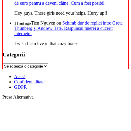
de euro pentru a deveni câine. Cum a fost posibil
Hey guys. These girls need your helps. Hurry up!!
Tien Nguyen
on
Schimb dur de replici între Greta
11 ani ago
Thunberg și Andrew Tate. Răspunsul tinerei a cucerit
internetul
I wish I can live in that cozy house.
Categorii
Categorii
Acasă
Confidentialitate
GDPR
Presa Alternativa