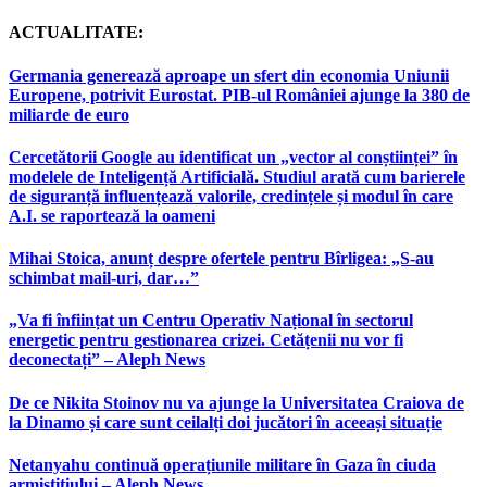
ACTUALITATE:
Germania generează aproape un sfert din economia Uniunii
Europene, potrivit Eurostat. PIB-ul României ajunge la 380 de
miliarde de euro
Cercetătorii Google au identificat un „vector al conștiinței” în
modelele de Inteligență Artificială. Studiul arată cum barierele
de siguranță influențează valorile, credințele și modul în care
A.I. se raportează la oameni
Mihai Stoica, anunț despre ofertele pentru Bîrligea: „S-au
schimbat mail-uri, dar…”
„Va fi înființat un Centru Operativ Național în sectorul
energetic pentru gestionarea crizei. Cetățenii nu vor fi
deconectați” – Aleph News
De ce Nikita Stoinov nu va ajunge la Universitatea Craiova de
la Dinamo și care sunt ceilalți doi jucători în aceeași situație
Netanyahu continuă operațiunile militare în Gaza în ciuda
armistițiului – Aleph News