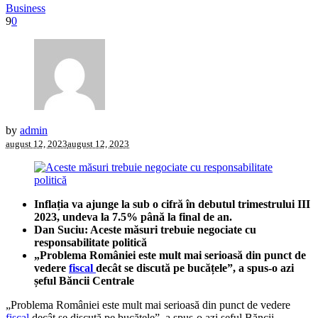
Business
9
0
by
admin
august 12, 2023
august 12, 2023
Inflația va ajunge la sub o cifră în debutul trimestrului III
2023, undeva la 7.5% până la final de an.
Dan Suciu: Aceste măsuri trebuie negociate cu
responsabilitate politică
„Problema României este mult mai serioasă din punct de
vedere
fiscal
decât se discută pe bucățele”, a spus-o azi
șeful Băncii Centrale
„Problema României este mult mai serioasă din punct de vedere
fiscal
decât se discută pe bucățele”, a spus-o azi șeful Băncii