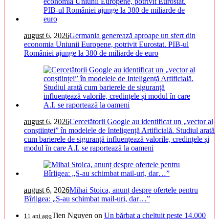
august 6, 2026
Germania generează aproape un sfert din
economia Uniunii Europene, potrivit Eurostat. PIB-ul
României ajunge la 380 de miliarde de euro
august 6, 2026
Cercetătorii Google au identificat un „vector al
conștiinței” în modelele de Inteligență Artificială. Studiul arată
cum barierele de siguranță influențează valorile, credințele și
modul în care A.I. se raportează la oameni
august 6, 2026
Mihai Stoica, anunț despre ofertele pentru
Bîrligea: „S-au schimbat mail-uri, dar…”
Tien Nguyen
on
Un bărbat a cheltuit peste 14.000
11 ani ago