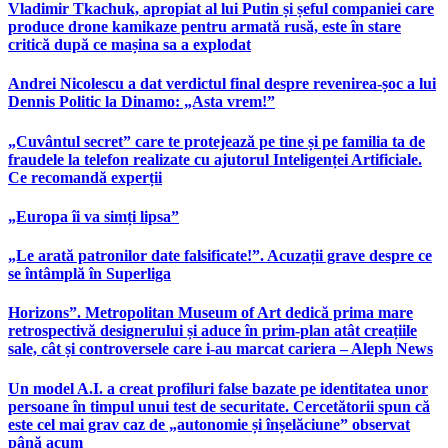
Vladimir Tkachuk, apropiat al lui Putin și șeful companiei care
produce drone kamikaze pentru armată rusă, este în stare
critică după ce mașina sa a explodat
Andrei Nicolescu a dat verdictul final despre revenirea-șoc a lui
Dennis Politic la Dinamo: „Asta vrem!”
„Cuvântul secret” care te protejează pe tine și pe familia ta de
fraudele la telefon realizate cu ajutorul Inteligenței Artificiale.
Ce recomandă experții
„Europa îi va simți lipsa”
„Le arată patronilor date falsificate!”. Acuzații grave despre ce
se întâmplă în Superliga
Horizons”. Metropolitan Museum of Art dedică prima mare
retrospectivă designerului și aduce în prim-plan atât creațiile
sale, cât și controversele care i-au marcat cariera – Aleph News
Un model A.I. a creat profiluri false bazate pe identitatea unor
persoane în timpul unui test de securitate. Cercetătorii spun că
este cel mai grav caz de „autonomie și înșelăciune” observat
până acum