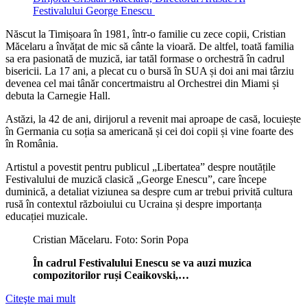
Născut la Timișoara în 1981, într-o familie cu zece copii, Cristian
Măcelaru a învățat de mic să cânte la vioară. De altfel, toată familia
sa era pasionată de muzică, iar tatăl formase o orchestră în cadrul
bisericii. La 17 ani, a plecat cu o bursă în SUA și doi ani mai târziu
devenea cel mai tânăr concertmaistru al Orchestrei din Miami și
debuta la Carnegie Hall.
Astăzi, la 42 de ani, dirijorul a revenit mai aproape de casă, locuiește
în Germania cu soția sa americană și cei doi copii și vine foarte des
în România.
Artistul a povestit pentru publicul „Libertatea” despre noutățile
Festivalului de muzică clasică „George Enescu”, care începe
duminică, a detaliat viziunea sa despre cum ar trebui privită cultura
rusă în contextul războiului cu Ucraina și despre importanța
educației muzicale.
Cristian Măcelaru. Foto: Sorin Popa
În cadrul Festivalului Enescu se va auzi muzica
compozitorilor ruși Ceaikovski,…
Citeşte mai mult