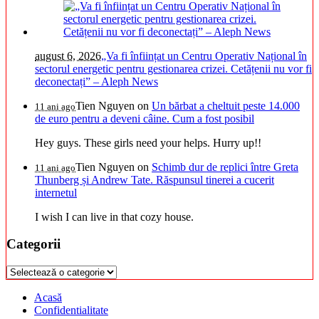
august 6, 2026
„Va fi înființat un Centru Operativ Național în
sectorul energetic pentru gestionarea crizei. Cetățenii nu vor fi
deconectați” – Aleph News
Tien Nguyen
on
Un bărbat a cheltuit peste 14.000
11 ani ago
de euro pentru a deveni câine. Cum a fost posibil
Hey guys. These girls need your helps. Hurry up!!
Tien Nguyen
on
Schimb dur de replici între Greta
11 ani ago
Thunberg și Andrew Tate. Răspunsul tinerei a cucerit
internetul
I wish I can live in that cozy house.
Categorii
Categorii
Acasă
Confidentialitate