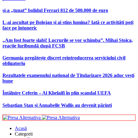
și-a „tunat” bolidul Ferrari 812 de 500.000 de euro
L-ai ascultat pe Bolojan și ai stins lumina? Iată ce activități poți
face pe întuneric
„Am fost foarte slabi! Lucrurile se vor schimba”. Mihai Stoica,
reacție furibundă după FCSB
Germania pregătește discret reintroducerea serviciului civil
obligatoriu
Rezultatele examenului național de Titularizare 2026 aduc vești
bune
Întâlnire Ceferin – Al Khelaifi în plin scandal UEFA
Sebastian Stan și Annabelle Wallis au devenit părinți
Acasă
Categorii