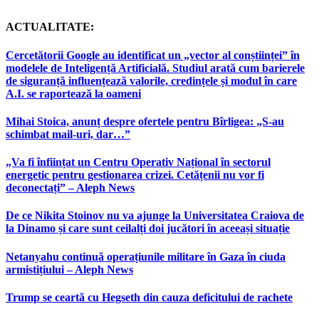
ACTUALITATE:
Cercetătorii Google au identificat un „vector al conștiinței” în
modelele de Inteligență Artificială. Studiul arată cum barierele
de siguranță influențează valorile, credințele și modul în care
A.I. se raportează la oameni
Mihai Stoica, anunț despre ofertele pentru Bîrligea: „S-au
schimbat mail-uri, dar…”
„Va fi înființat un Centru Operativ Național în sectorul
energetic pentru gestionarea crizei. Cetățenii nu vor fi
deconectați” – Aleph News
De ce Nikita Stoinov nu va ajunge la Universitatea Craiova de
la Dinamo și care sunt ceilalți doi jucători în aceeași situație
Netanyahu continuă operațiunile militare în Gaza în ciuda
armistițiului – Aleph News
Trump se ceartă cu Hegseth din cauza deficitului de rachete