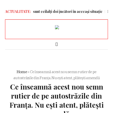
inamo și care sunt ceilalți doi jucători în aceeași situație
ACTUALITATE:
Netanya
Home
»
Ce înseamnă acest nou semn rutier de pe
autostrăzile din Franța. Nu ești atent, plătești amendă
Ce înseamnă acest nou semn
rutier de pe autostrăzile din
Franța. Nu ești atent, plătești