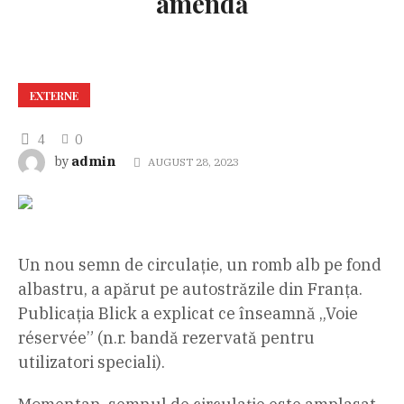
amendă
EXTERNE
4
0
admin
by
AUGUST 28, 2023
Un nou semn de circulație, un romb alb pe fond
albastru, a apărut pe autostrăzile din Franța.
Publicația Blick a explicat ce înseamnă „Voie
réservée” (n.r. bandă rezervată pentru
utilizatori speciali).