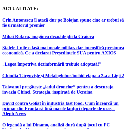
ACTUALITATE:
Crin Antonescu îl atacă dur pe Bolojan spune cine ar trebui să
fie următorul premier
Mihai Rotaru, imaginea deznădejdii la Craiova
Statele Unite o lasă mai moale militar, dar intensifică presiunea
economică. Ce a declarat Președintele SUA pentru AXIOS
„Legea împotriva dezinformării trebuie adoptată!”
Chindia Târgoviște și Metaloglobus închid etapa a 2-a a Ligii 2
Taiwanul pregătește „iadul dronelor” pentru a descuraja
invazia Chinei. Strategia, inspirată de Ucraina
David contra Goliat în industria fast-food. Cum încearcă un
primar din Franța să țină marile lanțuri departe de oraș –
Aleph News
O legendă a lui Dinamo, analiză dură după jocul cu FC