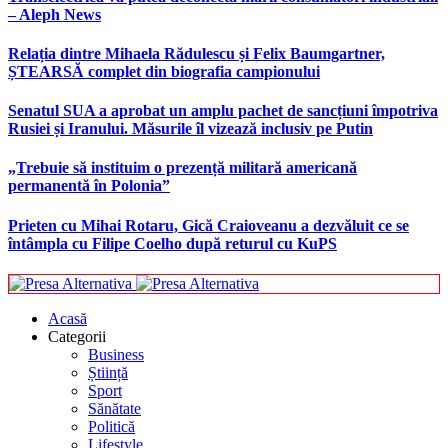
– Aleph News
Relația dintre Mihaela Rădulescu și Felix Baumgartner,
ȘTEARSĂ complet din biografia campionului
Senatul SUA a aprobat un amplu pachet de sancțiuni împotriva
Rusiei și Iranului. Măsurile îl vizează inclusiv pe Putin
„Trebuie să instituim o prezență militară americană
permanentă în Polonia”
Prieten cu Mihai Rotaru, Gică Craioveanu a dezvăluit ce se
întâmpla cu Filipe Coelho după returul cu KuPS
Acasă
Categorii
Business
Știință
Sport
Sănătate
Politică
Lifestyle