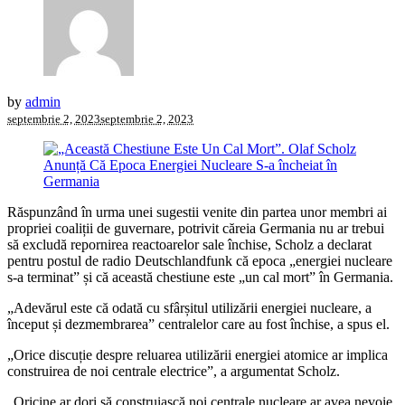
by
admin
septembrie 2, 2023
septembrie 2, 2023
Răspunzând în urma unei sugestii venite din partea unor membri ai
propriei coaliții de guvernare, potrivit căreia Germania nu ar trebui
să excludă repornirea reactoarelor sale închise, Scholz a declarat
pentru postul de radio Deutschlandfunk că epoca „energiei nucleare
s-a terminat” și că această chestiune este „un cal mort” în Germania.
„Adevărul este că odată cu sfârșitul utilizării energiei nucleare, a
început și dezmembrarea” centralelor care au fost închise, a spus el.
„Orice discuție despre reluarea utilizării energiei atomice ar implica
construirea de noi centrale electrice”, a argumentat Scholz.
„Oricine ar dori să construiască noi centrale nucleare ar avea nevoie