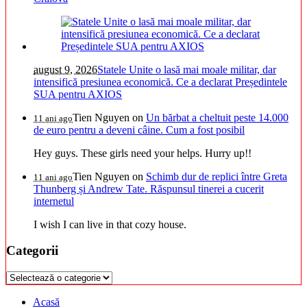
august 9, 2026
Statele Unite o lasă mai moale militar, dar
intensifică presiunea economică. Ce a declarat Președintele
SUA pentru AXIOS
Tien Nguyen
on
Un bărbat a cheltuit peste 14.000
11 ani ago
de euro pentru a deveni câine. Cum a fost posibil
Hey guys. These girls need your helps. Hurry up!!
Tien Nguyen
on
Schimb dur de replici între Greta
11 ani ago
Thunberg și Andrew Tate. Răspunsul tinerei a cucerit
internetul
I wish I can live in that cozy house.
Categorii
Categorii
Acasă