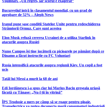
Voulntari. „Un regres, iar scorul e exagerat”
Bucureștiul intră în clasamentul mondial, cu un grad de
aprobare de 52% – Aleph News
Iranul pune șase condiții Statelor Unite pentru redeschiderea
Strâmtorii Ormuz. Care sunt acestea
Elon Musk refuză cererea Ucrainei de a utiliza Starlink în
atacurile asupra Rusiei
Nuno Campos își ține jucătorii cu picioarele pe pământ după ce
Dinamo a făcut instrucție cu FC Voluntari
Rusia intensifică atacurile asupra regiunii Kiev. Un copil a fost
ucis
Tatăl lui Messi a murit la 68 de ani
Edi Iordănescu i-a spus clar lui Marius Baciu greșeala uriașă
făcută cu Tănase: „Nu-l ții în vitrină”
ÎPS Teodosie a mers pe câmp să se roage pentru ploaie.
Transelectrica va putea deconecta marii consumatori industriali