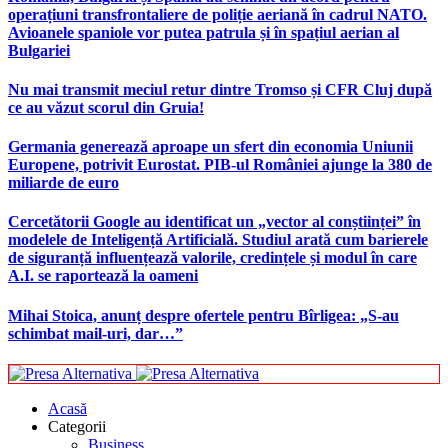
operațiuni transfrontaliere de poliție aeriană în cadrul NATO.
Avioanele spaniole vor putea patrula și în spațiul aerian al
Bulgariei
Nu mai transmit meciul retur dintre Tromso și CFR Cluj după
ce au văzut scorul din Gruia!
Germania generează aproape un sfert din economia Uniunii
Europene, potrivit Eurostat. PIB-ul României ajunge la 380 de
miliarde de euro
Cercetătorii Google au identificat un „vector al conștiinței” în
modelele de Inteligență Artificială. Studiul arată cum barierele
de siguranță influențează valorile, credințele și modul în care
A.I. se raportează la oameni
Mihai Stoica, anunț despre ofertele pentru Bîrligea: „S-au
schimbat mail-uri, dar…”
Acasă
Categorii
Business