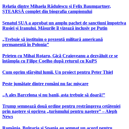
Relația dintre Mihaela Rădulescu și Felix Baumgartner,
ȘTEARSĂ complet din biografia campionului
Senatul SUA a aprobat un amplu pachet de sancțiuni împotriva
Rusiei și Iranului. Măsurile îl vizează inclusiv pe Putin
„Trebuie să instituim o prezență militară americană
permanentă în Polonia”
Prieten cu Mihai Rotaru, Gică Craioveanu a dezvăluit ce se
întâmpla cu Filipe Coelho după returul cu KuPS
Cum oprim sfârșitul lumii. Un proiect pentru Peter Thiel
Peste jumătate dintre români nu fac mișcare
„A ales Barcelona și nu banii, asta trebuie să doară!”
Trump semnează două ordine pentru restrângerea cetățeniei
prin naștere și oprirea „turismului pentru naștere” – Aleph
News
România, Bulgaria și Spania au semnat un acord pentru