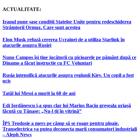
ACTUALITATE:
Iranul pune șase condiții Statelor Unite pentru redeschiderea
Strâmtorii Ormuz. Care sunt acestea
Elon Musk refuză cererea Ucrainei de a utiliza Starlink în
atacurile asupra Rusiei
Nuno Campos își ține jucătorii cu picioarele pe pământ după ce
Dinamo a făcut instrucție cu FC Voluntari
Rusia intensifică atacurile asupra regiunii Kiev. Un copil a fost
ucis
Tatăl lui Messi a murit la 68 de ani
Edi Iordănescu i-a spus clar lui Marius Baciu greșeala uriașă
făcută cu Tănase: „Nu-l ții în vitrină”
ÎPS Teodosie a mers pe câmp să se roage pentru ploaie.
Transelectrica va putea deconecta marii consumatori industriali
– Aleph News