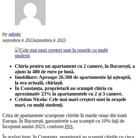
by
admin
septembrie 4, 2023
septembrie 4, 2023
Chiria pentru un apartament cu 2 camere, în București, a
ajuns la 480 de euro pe lună.
Imobiliare: Aproape 26.500 de apartamente își așteaptă,
la ora actuală, chiriașii.
În Constanța, proprietarii au scumpit chiria cu
aproximativ 23% la apartamentele cu 2 și 3 camere.
Cristian Nicola: Cele mai mari creșteri sunt în orașele
mari, cu mulți studenți.
Criza de apartamente scumpește chiriile în marile orașe din toată
Europa. În București, garsonierele s-au scumpit cu 10% față de
începutul anului 2023, conform
INS
.
În același timp, în Constanța, proprietarii au scumpit chiriile cu circa