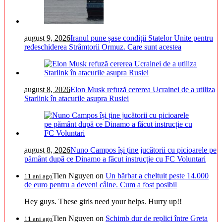
august 9, 2026
Iranul pune șase condiții Statelor Unite pentru
redeschiderea Strâmtorii Ormuz. Care sunt acestea
august 8, 2026
Elon Musk refuză cererea Ucrainei de a utiliza
Starlink în atacurile asupra Rusiei
august 8, 2026
Nuno Campos își ține jucătorii cu picioarele pe
pământ după ce Dinamo a făcut instrucție cu FC Voluntari
Tien Nguyen
on
Un bărbat a cheltuit peste 14.000
11 ani ago
de euro pentru a deveni câine. Cum a fost posibil
Hey guys. These girls need your helps. Hurry up!!
Tien Nguyen
on
Schimb dur de replici între Greta
11 ani ago