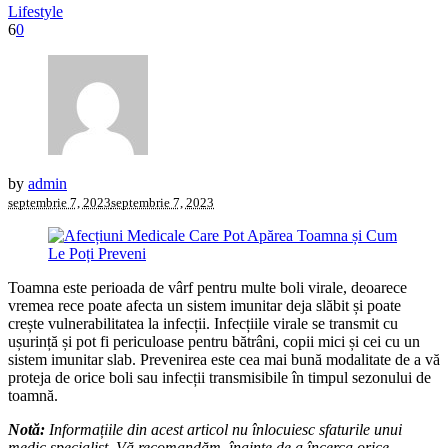
Lifestyle
6
0
by
admin
septembrie 7, 2023
septembrie 7, 2023
Toamna este perioada de vârf pentru multe boli virale, deoarece
vremea rece poate afecta un sistem imunitar deja slăbit și poate
crește vulnerabilitatea la infecții. Infecțiile virale se transmit cu
ușurință și pot fi periculoase pentru bătrâni, copii mici și cei cu un
sistem imunitar slab. Prevenirea este cea mai bună modalitate de a vă
proteja de orice boli sau infecții transmisibile în timpul sezonului de
toamnă.
Notă:
Informațiile din acest articol nu înlocuiesc sfaturile unui
medic specialist. Vă recomandăm, înainte de a încerca orice