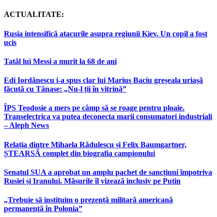
ACTUALITATE:
Rusia intensifică atacurile asupra regiunii Kiev. Un copil a fost
ucis
Tatăl lui Messi a murit la 68 de ani
Edi Iordănescu i-a spus clar lui Marius Baciu greșeala uriașă
făcută cu Tănase: „Nu-l ții în vitrină”
ÎPS Teodosie a mers pe câmp să se roage pentru ploaie.
Transelectrica va putea deconecta marii consumatori industriali
– Aleph News
Relația dintre Mihaela Rădulescu și Felix Baumgartner,
ȘTEARSĂ complet din biografia campionului
Senatul SUA a aprobat un amplu pachet de sancțiuni împotriva
Rusiei și Iranului. Măsurile îl vizează inclusiv pe Putin
„Trebuie să instituim o prezență militară americană
permanentă în Polonia”