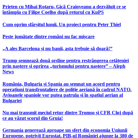
Prieten cu Mihai Rotaru, Gică Craioveanu a dezvăluit ce se
întâmpla cu Filipe Coelho după returul cu KuPS
Cum oprim sfârșitul lumii. Un proiect pentru Peter Thiel
Peste jumătate dintre români nu fac mișcare
„A ales Barcelona și nu banii, asta trebuie să doară!”
Trump semnează două ordine pentru restrângerea cetățeniei
prin naștere și oprirea „turismului pentru naștere” – Aleph
News
România, Bulgaria și Spania au semnat un acord pentru
operațiuni transfrontaliere de poliție aeriană în cadrul NATO.
Avioanele spaniole vor putea patrula și în spațiul aerian al
Bulgariei
Nu mai transmit meciul retur dintre Tromso și CFR Cluj după
ce au văzut scorul din Gruia!
Germania generează aproape un sfert din economia Uniunii
Europene, potrivit Eurostat. PIB-ul României ajunge la 380 de