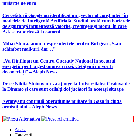
miliarde de euro
Cercetătorii Google au identificat un „vector al conștiinței” în
modelele de Inteligență Artificială. Studiul arată cum barierele
de siguranță influențează valorile, credințele și modul în care
A.I. se raportează la oameni
Mihai Stoica, anunț despre ofertele pentru Bîrligea: „S-au
schimbat mail-uri, dar…”
„Va fi înființat un Centru Operativ Național în sectorul
energetic pentru gestionarea crizei. Cetățenii nu vor fi
deconectați” – Aleph News
De ce Nikita Stoinov nu va ajunge la Universitatea Craiova de
la Dinamo și care sunt ceilalți doi jucători în aceeași situație
Netanyahu continuă operațiunile militare în Gaza în ciuda
armistițiului – Aleph News
Acasă
Categorii