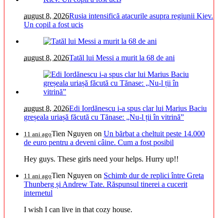
august 8, 2026
Rusia intensifică atacurile asupra regiunii Kiev.
Un copil a fost ucis
august 8, 2026
Tatăl lui Messi a murit la 68 de ani
august 8, 2026
Edi Iordănescu i-a spus clar lui Marius Baciu
greșeala uriașă făcută cu Tănase: „Nu-l ții în vitrină”
Tien Nguyen
on
Un bărbat a cheltuit peste 14.000
11 ani ago
de euro pentru a deveni câine. Cum a fost posibil
Hey guys. These girls need your helps. Hurry up!!
Tien Nguyen
on
Schimb dur de replici între Greta
11 ani ago
Thunberg și Andrew Tate. Răspunsul tinerei a cucerit
internetul
I wish I can live in that cozy house.