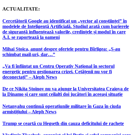
ACTUALITATE:
Cercetătorii Google au identificat un „vector al conștiinței” în
modelele de Inteligență Artificială. Studiul arată cum barierele
de siguranță influențează valorile, credințele și modul în care
A.I. se raportează la oameni
Mihai Stoica, anunț despre ofertele pentru Bîrligea: „S-au
schimbat mail-uri, dar…”
„Va fi înființat un Centru Operativ Național în sectorul
energetic pentru gestionarea crizei. Cetățenii nu vor fi
deconectați” – Aleph News
De ce Nikita Stoinov nu va ajunge la Universitatea Craiova de
la Dinamo și care sunt ceilalți doi jucători în aceeași situație
Netanyahu continuă operațiunile militare în Gaza în ciuda
armistițiului – Aleph News
Trump se ceartă cu Hegseth din cauza deficitului de rachete