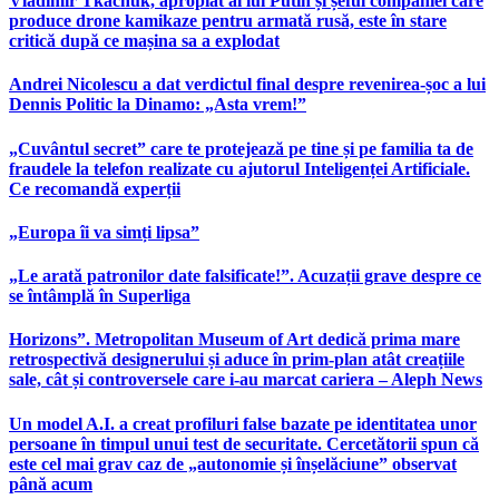
Vladimir Tkachuk, apropiat al lui Putin și șeful companiei care
produce drone kamikaze pentru armată rusă, este în stare
critică după ce mașina sa a explodat
Andrei Nicolescu a dat verdictul final despre revenirea-șoc a lui
Dennis Politic la Dinamo: „Asta vrem!”
„Cuvântul secret” care te protejează pe tine și pe familia ta de
fraudele la telefon realizate cu ajutorul Inteligenței Artificiale.
Ce recomandă experții
„Europa îi va simți lipsa”
„Le arată patronilor date falsificate!”. Acuzații grave despre ce
se întâmplă în Superliga
Horizons”. Metropolitan Museum of Art dedică prima mare
retrospectivă designerului și aduce în prim-plan atât creațiile
sale, cât și controversele care i-au marcat cariera – Aleph News
Un model A.I. a creat profiluri false bazate pe identitatea unor
persoane în timpul unui test de securitate. Cercetătorii spun că
este cel mai grav caz de „autonomie și înșelăciune” observat
până acum