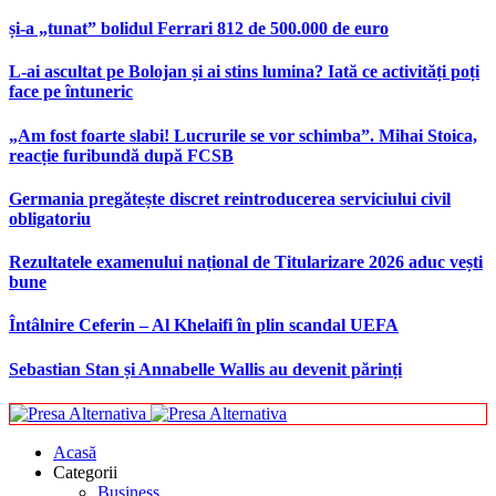
și-a „tunat” bolidul Ferrari 812 de 500.000 de euro
L-ai ascultat pe Bolojan și ai stins lumina? Iată ce activități poți
face pe întuneric
„Am fost foarte slabi! Lucrurile se vor schimba”. Mihai Stoica,
reacție furibundă după FCSB
Germania pregătește discret reintroducerea serviciului civil
obligatoriu
Rezultatele examenului național de Titularizare 2026 aduc vești
bune
Întâlnire Ceferin – Al Khelaifi în plin scandal UEFA
Sebastian Stan și Annabelle Wallis au devenit părinți
Acasă
Categorii
Business