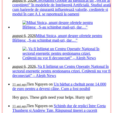
august 6, 2026
Cercetătorii Google au identificat un „vector al
conștiinței” în modelele de Inteligență Artificială. Studiul arată
cum barierele de siguranță influențează valorile, credințele și
modul în care A.I. se raportează la oameni
august 6, 2026
Mihai Stoica, anunț despre ofertele pentru
Bîrligea: „S-au schimbat mail-uri, dar…”
august 6, 2026
„Va fi înființat un Centru Operativ Național în
sectorul energetic pentru gestionarea crizei. Cetățenii nu vor fi
deconectați” – Aleph News
Tien Nguyen
on
Un bărbat a cheltuit peste 14.000
11 ani ago
de euro pentru a deveni câine. Cum a fost posibil
Hey guys. These girls need your helps. Hurry up!!
Tien Nguyen
on
Schimb dur de replici între Greta
11 ani ago
Thunberg și Andrew Tate. Răspunsul tinerei a cucerit