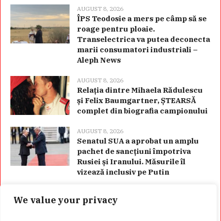
AUGUST 8, 2026
ÎPS Teodosie a mers pe câmp să se
roage pentru ploaie.
Transelectrica va putea deconecta
marii consumatori industriali –
Aleph News
AUGUST 8, 2026
Relația dintre Mihaela Rădulescu
și Felix Baumgartner, ȘTEARSĂ
complet din biografia campionului
AUGUST 8, 2026
Senatul SUA a aprobat un amplu
pachet de sancțiuni împotriva
Rusiei și Iranului. Măsurile îl
vizează inclusiv pe Putin
We value your privacy
Categorii