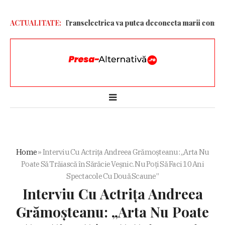
entru ploaie. Transelectrica va putea deconecta marii consumatori
ACTUALITATE:
Home
»
Interviu Cu Actrița Andreea Grămoșteanu: „Arta Nu
Poate Să Trăiască în Sărăcie Veșnic. Nu Poți Să Faci 10 Ani
Spectacole Cu Două Scaune”
Interviu Cu Actrița Andreea
Grămoșteanu: „Arta Nu Poate