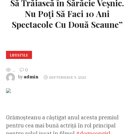
Să Trăiască în Sărăcie Veșnic.
Nu Poți Să Faci 10 Ani
Spectacole Cu Două Scaune”
LIFESTYLE
...
0
admin
by
SEPTEMBRIE 9, 2023
Grămoșteanu a câștigat anul acesta premiul
pentru cea mai bună actriță în rol principal
pentru rolul jucat în filmul
#dogpoopgirl
.