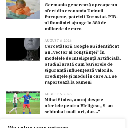
Germania generează aproape un
sfert din economia Uniunii
Europene, potrivit Eurostat. PIB-
ul României ajunge la 380 de
miliarde de euro
AUGUST 6, 2026
Cercetătorii Google au identificat
un „vector al conștiinței” în
modelele de Inteligență Artificială.
Studiul arată cum barierele de
siguranță influențează valorile,
credințele și modul în care A.I. se
raportează la oameni
AUGUST 6, 2026
Mihai Stoica, anunț despre
ofertele pentru Bîrligea: „S-au
schimbat mail-uri, dar…”
We value your privacy