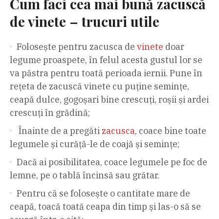
Cum faci cea mai bună zacuscă
de vinete – trucuri utile
Folosește pentru zacusca de
vinete
doar
legume proaspete, în felul acesta gustul lor se
va păstra pentru toată perioada iernii. Pune în
rețeta de zacuscă vinete cu puține semințe,
ceapă dulce, gogoșari bine crescuți, roșii și ardei
crescuți în grădină;
Înainte de a pregăti
zacusca
, coace bine toate
legumele și curăță-le de coajă și semințe;
Dacă ai posibilitatea, coace legumele pe foc de
lemne, pe o tablă încinsă sau grătar.
Pentru că se folosește o cantitate mare de
ceapă, toacă toată ceapa din timp și las-o să se