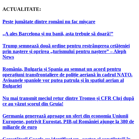
ACTUALITATE:
Peste jumătate dintre români nu fac mișcare
„A ales Barcelona și nu banii, asta trebuie să doară!”
Trump semnează două ordine pentru restrângerea cetățeniei
prin naștere și oprirea „turismului pentru naștere” – Aleph
News
România, Bulgaria și Spania au semnat un acord pentru
operațiuni transfrontaliere de poliție aeriană în cadrul NATO.
Avioanele spaniole vor putea patrula și în spațiul aerian al
Bulgariei
Nu mai transmit meciul retur dintre Tromso și CFR Cluj după
ce au văzut scorul din Gruia!
Germania generează aproape un sfert din economia Uniunii
Europene, potrivit Eurostat. PIB-ul României ajunge la 380 de
miliarde de euro