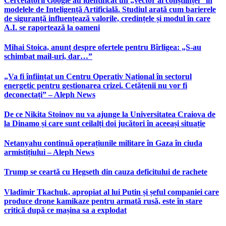
Cercetătorii Google au identificat un „vector al conștiinței” în
modelele de Inteligență Artificială. Studiul arată cum barierele
de siguranță influențează valorile, credințele și modul în care
A.I. se raportează la oameni
Mihai Stoica, anunț despre ofertele pentru Bîrligea: „S-au
schimbat mail-uri, dar…”
„Va fi înființat un Centru Operativ Național în sectorul
energetic pentru gestionarea crizei. Cetățenii nu vor fi
deconectați” – Aleph News
De ce Nikita Stoinov nu va ajunge la Universitatea Craiova de
la Dinamo și care sunt ceilalți doi jucători în aceeași situație
Netanyahu continuă operațiunile militare în Gaza în ciuda
armistițiului – Aleph News
Trump se ceartă cu Hegseth din cauza deficitului de rachete
Vladimir Tkachuk, apropiat al lui Putin și șeful companiei care
produce drone kamikaze pentru armată rusă, este în stare
critică după ce mașina sa a explodat