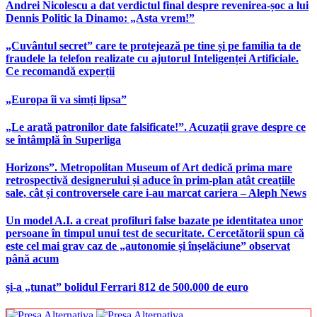
Andrei Nicolescu a dat verdictul final despre revenirea-șoc a lui
Dennis Politic la Dinamo: „Asta vrem!”
„Cuvântul secret” care te protejează pe tine și pe familia ta de
fraudele la telefon realizate cu ajutorul Inteligenței Artificiale.
Ce recomandă experții
„Europa îi va simți lipsa”
„Le arată patronilor date falsificate!”. Acuzații grave despre ce
se întâmplă în Superliga
Horizons”. Metropolitan Museum of Art dedică prima mare
retrospectivă designerului și aduce în prim-plan atât creațiile
sale, cât și controversele care i-au marcat cariera – Aleph News
Un model A.I. a creat profiluri false bazate pe identitatea unor
persoane în timpul unui test de securitate. Cercetătorii spun că
este cel mai grav caz de „autonomie și înșelăciune” observat
până acum
și-a „tunat” bolidul Ferrari 812 de 500.000 de euro