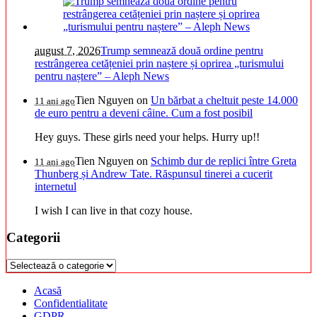
august 7, 2026
Trump semnează două ordine pentru
restrângerea cetățeniei prin naștere și oprirea „turismului
pentru naștere” – Aleph News
Tien Nguyen
on
Un bărbat a cheltuit peste 14.000
11 ani ago
de euro pentru a deveni câine. Cum a fost posibil
Hey guys. These girls need your helps. Hurry up!!
Tien Nguyen
on
Schimb dur de replici între Greta
11 ani ago
Thunberg și Andrew Tate. Răspunsul tinerei a cucerit
internetul
I wish I can live in that cozy house.
Categorii
Categorii
Acasă
Confidentialitate
GDPR