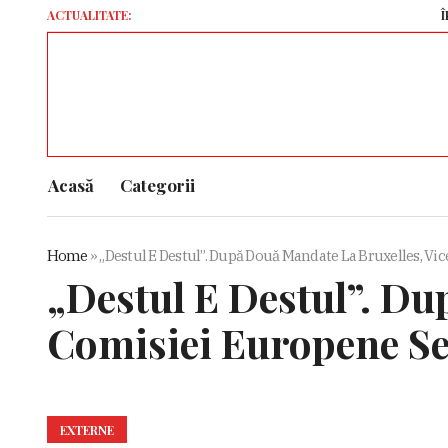
ACTUALITATE:
ÎPS Teod
Acasă
Categorii
Home
»
„Destul E Destul”. După Două Mandate La Bruxelles, Vic
„Destul E Destul”. Du
Comisiei Europene Se 
EXTERNE