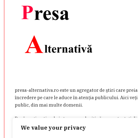
presa-alternativa.ro este un agregator de ştiri care prei
încredere pe care le aduce în atenţia publicului. Aici veţi
public, din mai multe domenii.
Dacă aveţi o ştire de interes sau doriţi să ne contactaţi d
admin@presa-alternativa.ro
We value your privacy