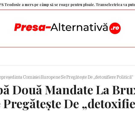
osie a mers pe câmp să se roage pentru ploaie. Transelectrica va putea dec
epreședinta Comisiei Europene Se Pregătește De „detoxifiere Politică”
pă Două Mandate La Brux
Pregătește De „detoxifie