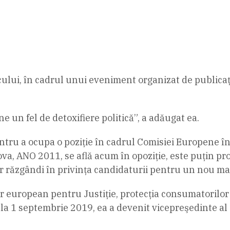
icului, în cadrul unui eveniment organizat de publicaț
ine un fel de detoxifiere politică”, a adăugat ea.
ntru a ocupa o poziție în cadrul Comisiei Europene în
rova, ANO 2011, se află acum în opoziție, este puțin p
-ar răzgândi în privința candidaturii pentru un nou m
r european pentru Justiție, protecția consumatorilor 
a 1 septembrie 2019, ea a devenit vicepreşedinte a