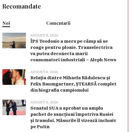
Recomandate
Noi
Comentarii
AUGUST 8, 2026
ÎPS Teodosie a mers pe câmp să se
roage pentru ploaie. Transelectrica
va putea deconecta marii
consumatori industriali – Aleph News
AUGUST 8, 2026
Relația dintre Mihaela Rădulescu și
Felix Baumgartner, ȘTEARSĂ complet
din biografia campionului
AUGUST 8, 2026
Senatul SUA a aprobat un amplu
pachet de sancțiuni împotriva Rusiei
și Iranului. Măsurile îl vizează inclusiv
pe Putin