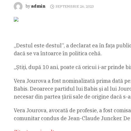
admin
by
SEPTEMBRIE 26, 2023
„Destul este destul”, a declarat ea în fața publ
dacă se va întoarce în politica cehă.
„Știți, după 10 ani, poate că oricui i-ar prinde b
Vera Jourova a fost nominalizată prima dată pe
Babis. Deoarece partidul lui Babis și al lui Jou
necesar din partea țării sale de origine dacă s
Vera Jourova, avocată de profesie, a fost comisa
comunitar condus de Jean-Claude Juncker. De l