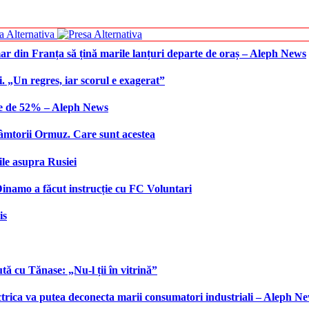
ar din Franța să țină marile lanțuri departe de oraș – Aleph News
 „Un regres, iar scorul e exagerat”
are de 52% – Aleph News
râmtorii Ormuz. Care sunt acestea
ile asupra Rusiei
Dinamo a făcut instrucție cu FC Voluntari
is
tă cu Tănase: „Nu-l ții în vitrină”
ctrica va putea deconecta marii consumatori industriali – Aleph N