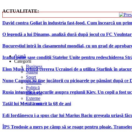
ACTUALITATE:
David contra Goliat în industria fast-food. Cum încearcă un prim
O legendă a lui Dinamo, analiză dură după jocul cu FC Voulntari.
Bucureștiul intră în clasamentul mondial, cu un grad de aprob
Acasă
Iranul pune șase condiții Statelor Unite pentru redeschiderea St
Categorii
Business
Elon Musk refuză cererea Ucrainei de a utiliza Starlink în atacur
Știință
Sport
Nuno Campos își ține jucătorii cu picioarele pe pământ după ce 
Sănătate
Politică
Rusia intensifică atacurile asupra regiunii Kiev. Un copil a fost uc
Lifestyle
Externe
Călătorii
Tatăl lui Messi a murit la 68 de ani
Edi Iordănescu i-a spus clar lui Marius Baciu greșeala uriașă făcu
ÎPS Teodosie a mers pe câmp să se roage pentru ploaie. Transele