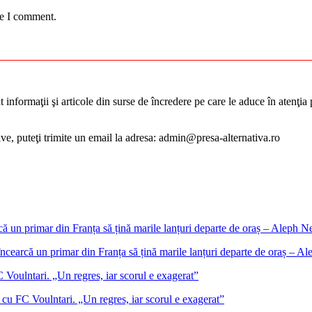
me I comment.
informaţii şi articole din surse de încredere pe care le aduce în atenţia pu
tive, puteţi trimite un email la adresa: admin@presa-alternativa.ro
încearcă un primar din Franța să țină marile lanțuri departe de oraș – 
cu FC Voulntari. „Un regres, iar scorul e exagerat”