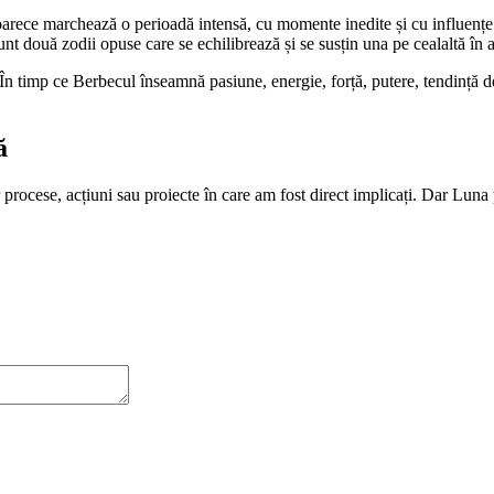
rece marchează o perioadă intensă, cu momente inedite și cu influențe p
nt două zodii opuse care se echilibrează și se susțin una pe cealaltă în 
 În timp ce Berbecul înseamnă pasiune, energie, forță, putere, tendință 
ă
procese, acțiuni sau proiecte în care am fost direct implicați. Dar Luna p