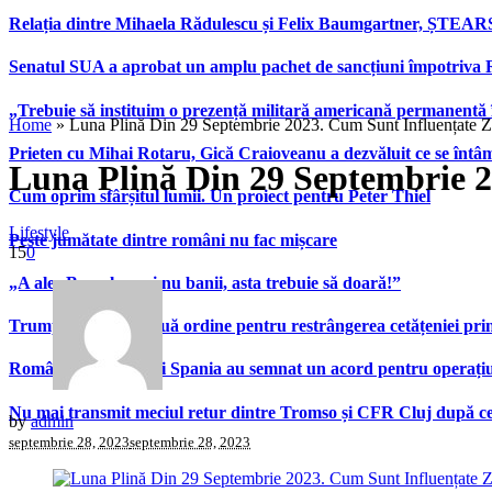
Relația dintre Mihaela Rădulescu și Felix Baumgartner, ȘTEAR
Senatul SUA a aprobat un amplu pachet de sancțiuni împotriva Rus
„Trebuie să instituim o prezență militară americană permanentă 
Home
»
Luna Plină Din 29 Septembrie 2023. Cum Sunt Influențate Z
Prieten cu Mihai Rotaru, Gică Craioveanu a dezvăluit ce se înt
Luna Plină Din 29 Septembrie 2
Cum oprim sfârșitul lumii. Un proiect pentru Peter Thiel
Lifestyle
Peste jumătate dintre români nu fac mișcare
15
0
„A ales Barcelona și nu banii, asta trebuie să doară!”
Trump semnează două ordine pentru restrângerea cetățeniei prin
România, Bulgaria și Spania au semnat un acord pentru operațiuni 
Nu mai transmit meciul retur dintre Tromso și CFR Cluj după ce
by
admin
septembrie 28, 2023
septembrie 28, 2023