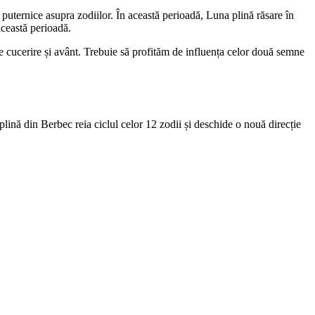
uternice asupra zodiilor. În această perioadă, Luna plină răsare în
această perioadă.
de cucerire și avânt. Trebuie să profităm de influența celor două semne
lină din Berbec reia ciclul celor 12 zodii și deschide o nouă direcție