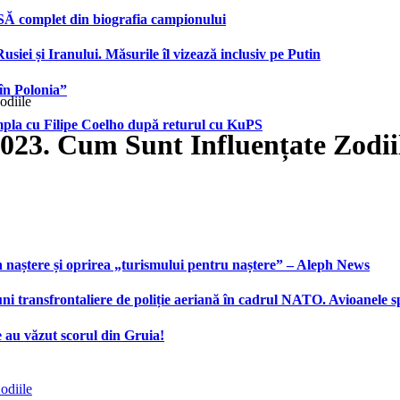
SĂ complet din biografia campionului
iei și Iranului. Măsurile îl vizează inclusiv pe Putin
în Polonia”
odiile
âmpla cu Filipe Coelho după returul cu KuPS
023. Cum Sunt Influențate Zodii
 naștere și oprirea „turismului pentru naștere” – Aleph News
transfrontaliere de poliție aeriană în cadrul NATO. Avioanele span
 au văzut scorul din Gruia!