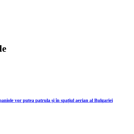
le
iole vor putea patrula și în spațiul aerian al Bulgariei