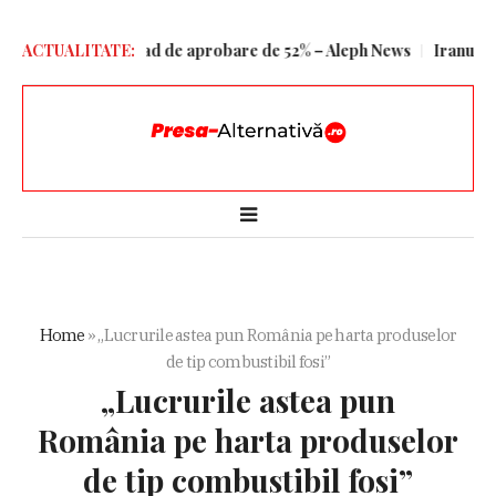
mondial, cu un grad de aprobare de 52% – Aleph News
ACTUALITATE:
Iranul pune 
Home
»
„Lucrurile astea pun România pe harta produselor
de tip combustibil fosi”
„Lucrurile astea pun
România pe harta produselor
de tip combustibil fosi”