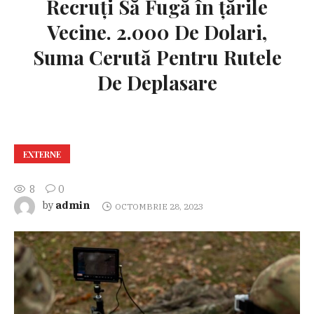
Recruţi Să Fugă în ţările
Vecine. 2.000 De Dolari,
Suma Cerută Pentru Rutele
De Deplasare
EXTERNE
8
0
admin
by
OCTOMBRIE 28, 2023