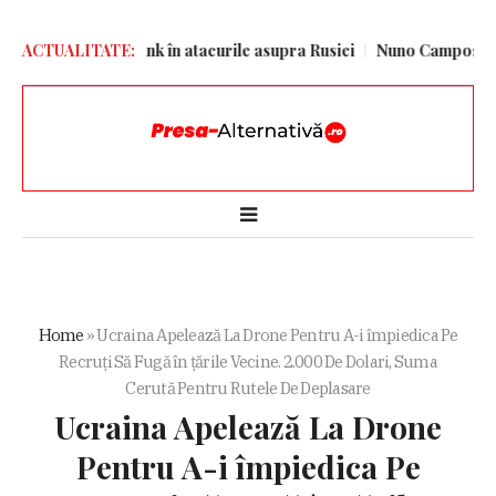
 utiliza Starlink în atacurile asupra Rusiei
ACTUALITATE:
Nuno Campos își ține j
Home
»
Ucraina Apelează La Drone Pentru A-i împiedica Pe
Recruţi Să Fugă în ţările Vecine. 2.000 De Dolari, Suma
Cerută Pentru Rutele De Deplasare
Ucraina Apelează La Drone
Pentru A-i împiedica Pe