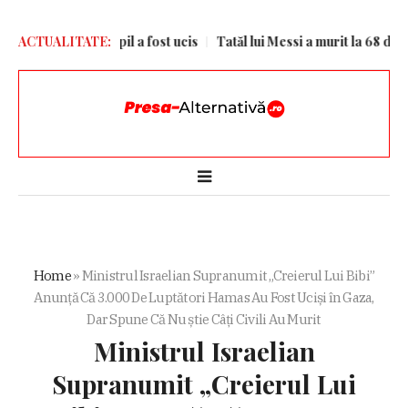
unii Kiev. Un copil a fost ucis
ACTUALITATE:
Tatăl lui Messi a murit la 68 de ani
Home
»
Ministrul Israelian Supranumit „Creierul Lui Bibi”
Anunță Că 3.000 De Luptători Hamas Au Fost Uciși în Gaza,
Dar Spune Că Nu știe Câți Civili Au Murit
Ministrul Israelian
Supranumit „Creierul Lui