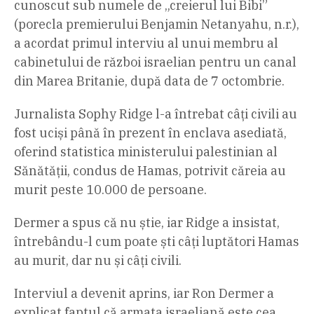
cunoscut sub numele de „creierul lui Bibi”
(porecla premierului Benjamin Netanyahu, n.r.),
a acordat primul interviu al unui membru al
cabinetului de război israelian pentru un canal
din Marea Britanie, după data de 7 octombrie.
Jurnalista Sophy Ridge l-a întrebat câți civili au
fost uciși până în prezent în enclava asediată,
oferind statistica ministerului palestinian al
Sănătății, condus de Hamas, potrivit căreia au
murit peste 10.000 de persoane.
Dermer a spus că nu știe, iar Ridge a insistat,
întrebându-l cum poate ști câți luptători Hamas
au murit, dar nu și câți civili.
Interviul a devenit aprins, iar Ron Dermer a
explicat faptul că armata israeliană este cea