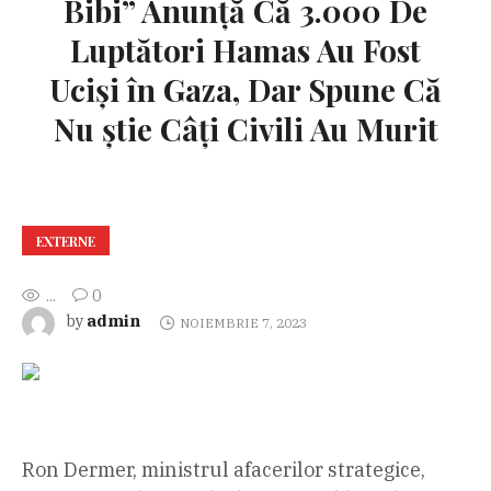
Bibi” Anunță Că 3.000 De
Luptători Hamas Au Fost
Uciși în Gaza, Dar Spune Că
Nu știe Câți Civili Au Murit
EXTERNE
...
0
admin
by
NOIEMBRIE 7, 2023
Ron Dermer, ministrul afacerilor strategice,