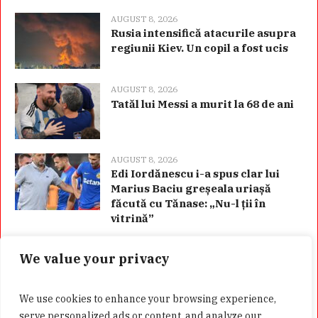
AUGUST 8, 2026
Rusia intensifică atacurile asupra
regiunii Kiev. Un copil a fost ucis
AUGUST 8, 2026
Tatăl lui Messi a murit la 68 de ani
AUGUST 8, 2026
Edi Iordănescu i-a spus clar lui
Marius Baciu greșeala uriașă
făcută cu Tănase: „Nu-l ții în
vitrină”
We value your privacy
Categorii
We use cookies to enhance your browsing experience,
serve personalized ads or content, and analyze our