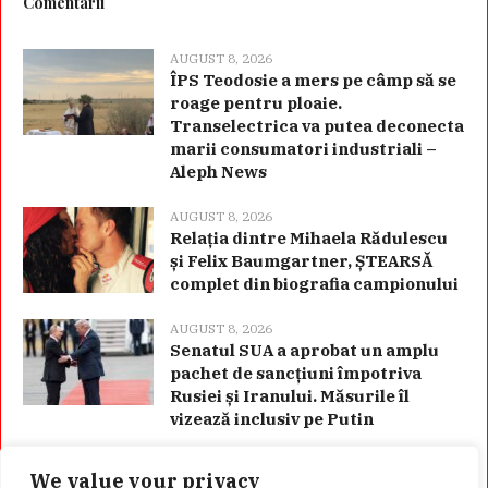
Comentarii
AUGUST 8, 2026
ÎPS Teodosie a mers pe câmp să se
roage pentru ploaie.
Transelectrica va putea deconecta
marii consumatori industriali –
Aleph News
AUGUST 8, 2026
Relația dintre Mihaela Rădulescu
și Felix Baumgartner, ȘTEARSĂ
complet din biografia campionului
AUGUST 8, 2026
Senatul SUA a aprobat un amplu
pachet de sancțiuni împotriva
Rusiei și Iranului. Măsurile îl
vizează inclusiv pe Putin
We value your privacy