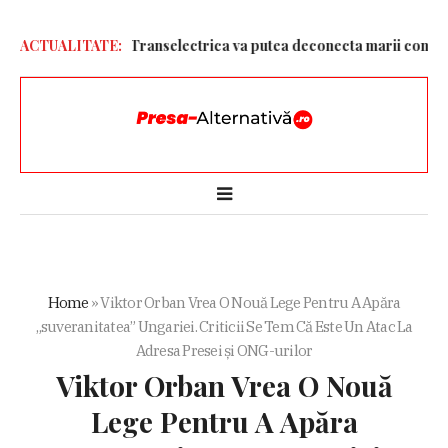
entru ploaie. Transelectrica va putea deconecta marii consumatori
ACTUALITATE:
Home
»
Viktor Orban Vrea O Nouă Lege Pentru A Apăra
„suveranitatea” Ungariei. Criticii Se Tem Că Este Un Atac La
Adresa Presei și ONG-urilor
Viktor Orban Vrea O Nouă
Lege Pentru A Apăra