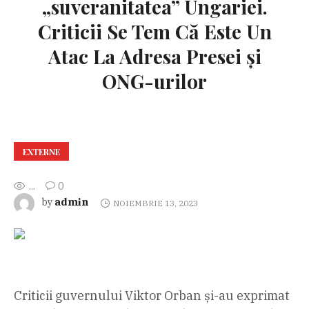
„suveranitatea” Ungariei.
Criticii Se Tem Că Este Un
Atac La Adresa Presei și
ONG-urilor
EXTERNE
...
0
admin
by
NOIEMBRIE 13, 2023
Criticii guvernului Viktor Orban și-au exprimat