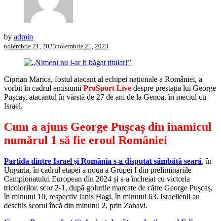
by
admin
noiembrie 21, 2023
noiembrie 21, 2023
Ciprian Marica, fostul atacant al echipei naționale a României, a
vorbit în cadrul emisiunii
ProSport Live
despre prestația lui George
Pușcaș, atacantul în vârstă de 27 de ani de la Genoa, în meciul cu
Israel.
Cum a ajuns George Pușcaș din inamicul
numărul 1 să fie eroul României
Partida dintre Israel și România s-a disputat sâmbătă seară
, în
Ungaria, în cadrul etapei a noua a Grupei I din preliminariile
Campionatului European din 2024 și s-a încheiat cu victoria
tricolorilor, scor 2-1, după golurile marcate de către George Pușcaș,
în minutul 10, respectiv Ianis Hagi, în minutul 63. Israelienii au
deschis scorul încă din minutul 2, prin Zahavi.