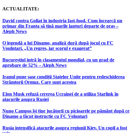
ACTUALITATE:
David contra Goliat în industria fast-food. Cum încearcă un
primar din Franța să țină marile lanțuri departe de oraș –
Aleph News
O legendă a lui Dinamo, analiză dură după jocul cu FC
Voulntari. „Un regres, iar scorul e exagerat”
Bucureștiul intră în clasamentul mondial, cu un grad de
aprobare de 52% – Aleph News
Iranul pune șase condiții Statelor Unite pentru redeschiderea
Strâmtorii Ormuz. Care sunt acestea
Elon Musk refuză cererea Ucrainei de a utiliza Starlink în
atacurile asupra Rusiei
Nuno Campos își ține jucătorii cu picioarele pe pământ după ce
Dinamo a făcut instrucție cu FC Voluntari
Rusia intensifică atacurile asupra regiunii Kiev. Un copil a fost