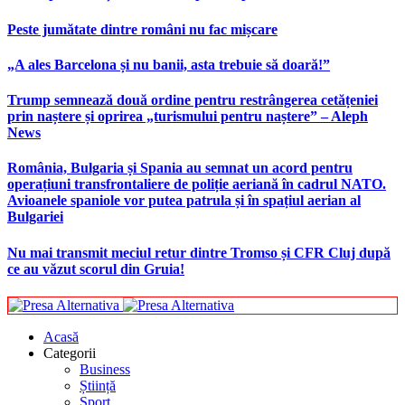
Peste jumătate dintre români nu fac mișcare
„A ales Barcelona și nu banii, asta trebuie să doară!”
Trump semnează două ordine pentru restrângerea cetățeniei
prin naștere și oprirea „turismului pentru naștere” – Aleph
News
România, Bulgaria și Spania au semnat un acord pentru
operațiuni transfrontaliere de poliție aeriană în cadrul NATO.
Avioanele spaniole vor putea patrula și în spațiul aerian al
Bulgariei
Nu mai transmit meciul retur dintre Tromso și CFR Cluj după
ce au văzut scorul din Gruia!
Acasă
Categorii
Business
Știință
Sport