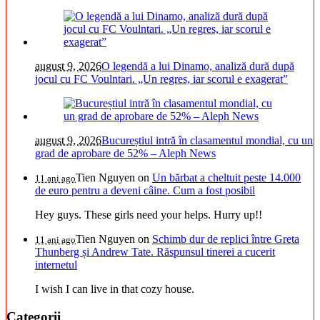
august 9, 2026
O legendă a lui Dinamo, analiză dură după
jocul cu FC Voulntari. „Un regres, iar scorul e exagerat”
august 9, 2026
Bucureștiul intră în clasamentul mondial, cu un
grad de aprobare de 52% – Aleph News
Tien Nguyen
on
Un bărbat a cheltuit peste 14.000
11 ani ago
de euro pentru a deveni câine. Cum a fost posibil
Hey guys. These girls need your helps. Hurry up!!
Tien Nguyen
on
Schimb dur de replici între Greta
11 ani ago
Thunberg și Andrew Tate. Răspunsul tinerei a cucerit
internetul
I wish I can live in that cozy house.
Categorii