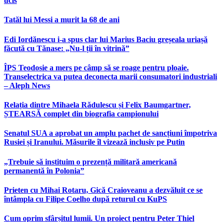
ucis
Tatăl lui Messi a murit la 68 de ani
Edi Iordănescu i-a spus clar lui Marius Baciu greșeala uriașă
făcută cu Tănase: „Nu-l ții în vitrină”
ÎPS Teodosie a mers pe câmp să se roage pentru ploaie.
Transelectrica va putea deconecta marii consumatori industriali
– Aleph News
Relația dintre Mihaela Rădulescu și Felix Baumgartner,
ȘTEARSĂ complet din biografia campionului
Senatul SUA a aprobat un amplu pachet de sancțiuni împotriva
Rusiei și Iranului. Măsurile îl vizează inclusiv pe Putin
„Trebuie să instituim o prezență militară americană
permanentă în Polonia”
Prieten cu Mihai Rotaru, Gică Craioveanu a dezvăluit ce se
întâmpla cu Filipe Coelho după returul cu KuPS
Cum oprim sfârșitul lumii. Un proiect pentru Peter Thiel