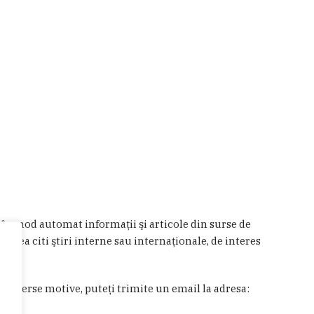
a în mod automat informaţii şi articole din surse de
 putea citi ştiri interne sau internaţionale, de interes
in diverse motive, puteţi trimite un email la adresa: