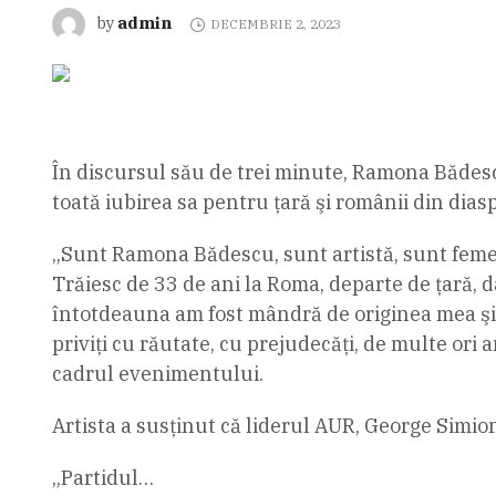
admin
by
DECEMBRIE 2, 2023
În discursul său de trei minute, Ramona Bădesc
toată iubirea sa pentru ţară şi românii din dias
„Sunt Ramona Bădescu, sunt artistă, sunt feme
Trăiesc de 33 de ani la Roma, departe de ţară,
întotdeauna am fost mândră de originea mea şi 
priviţi cu răutate, cu prejudecăţi, de multe ori
cadrul evenimentului.
Artista a susţinut că liderul AUR, George Simion,
„Partidul…