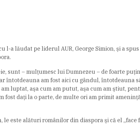
u l-a lăudat pe liderul AUR, George Simion, și a spus
pora.
ie, sunt – mulţumesc lui Dumnezeu – de foarte puţin
 dar întotdeauna am fost aici cu gândul, întotdeauna 
am luptat, aşa cum am putut, aşa cum am ştiut, pentr
 am fost daţi la o parte, de multe ori am primit ameni
 le este alături românilor din diaspora şi că el „face 