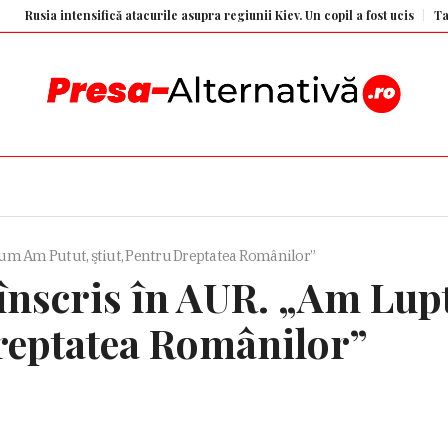
a intensifică atacurile asupra regiunii Kiev. Un copil a fost ucis
Tatăl lui M
um Am Putut, ştiut, Pentru Dreptatea Românilor”
înscris în AUR. „Am Lup
Dreptatea Românilor”