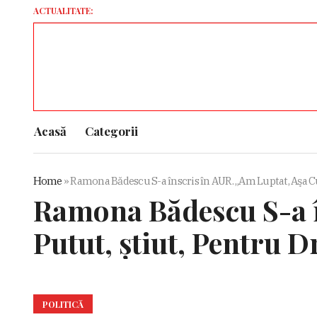
ACTUALITATE:
Rusi
Acasă
Categorii
Home
»
Ramona Bădescu S-a înscris în AUR. „Am Luptat, Aşa C
Ramona Bădescu S-a 
Putut, ştiut, Pentru 
POLITICĂ