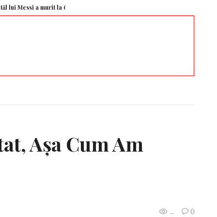
essi a murit la 68 de ani
Edi Iordănescu i-a spus clar lui Marius Baciu greșe
tat, Aşa Cum Am
...
0