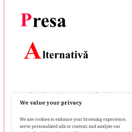
presa-alternativa.ro este un agregator de ştiri care prei
încredere pe care le aduce în atenţia publicului. Aici veţi
We value your privacy
public, din mai multe domenii.
We use cookies to enhance your browsing experience,
Dacă aveţi o ştire de interes sau doriţi să ne contactaţi d
serve personalized ads or content, and analyze our
admin@presa-alternativa.ro