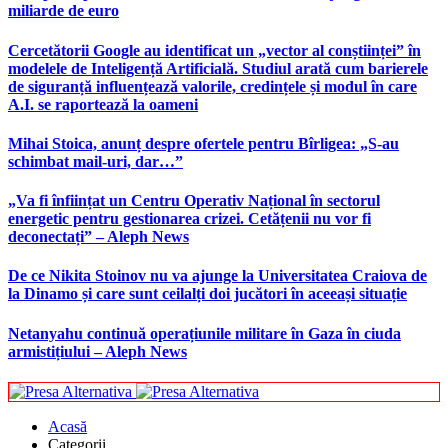
miliarde de euro
Cercetătorii Google au identificat un „vector al conștiinței” în
modelele de Inteligență Artificială. Studiul arată cum barierele
de siguranță influențează valorile, credințele și modul în care
A.I. se raportează la oameni
Mihai Stoica, anunț despre ofertele pentru Bîrligea: „S-au
schimbat mail-uri, dar…”
„Va fi înființat un Centru Operativ Național în sectorul
energetic pentru gestionarea crizei. Cetățenii nu vor fi
deconectați” – Aleph News
De ce Nikita Stoinov nu va ajunge la Universitatea Craiova de
la Dinamo și care sunt ceilalți doi jucători în aceeași situație
Netanyahu continuă operațiunile militare în Gaza în ciuda
armistițiului – Aleph News
Acasă
Categorii