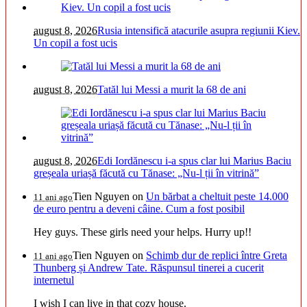
august 8, 2026
Rusia intensifică atacurile asupra regiunii Kiev.
Un copil a fost ucis
august 8, 2026
Tatăl lui Messi a murit la 68 de ani
august 8, 2026
Edi Iordănescu i-a spus clar lui Marius Baciu
greșeala uriașă făcută cu Tănase: „Nu-l ții în vitrină”
Tien Nguyen
on
Un bărbat a cheltuit peste 14.000
11 ani ago
de euro pentru a deveni câine. Cum a fost posibil
Hey guys. These girls need your helps. Hurry up!!
Tien Nguyen
on
Schimb dur de replici între Greta
11 ani ago
Thunberg și Andrew Tate. Răspunsul tinerei a cucerit
internetul
I wish I can live in that cozy house.