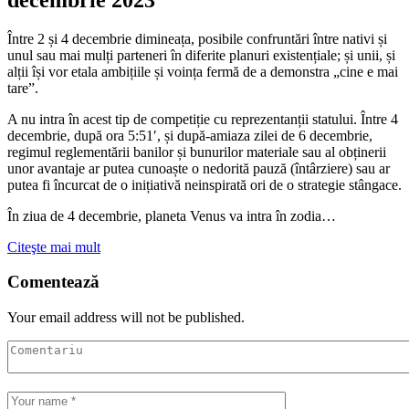
Între 2 și 4 decembrie dimineața, posibile confruntări între nativi și
unul sau mai mulți parteneri în diferite planuri existențiale; și unii, și
alții își vor etala ambițiile și voința fermă de a demonstra „cine e mai
tare”.
A nu intra în acest tip de competiție cu reprezentanții statului. Între 4
decembrie, după ora 5:51′, și după-amiaza zilei de 6 decembrie,
regimul reglementării banilor și bunurilor materiale sau al obținerii
unor avantaje ar putea cunoaște o nedorită pauză (întârziere) sau ar
putea fi încurcat de o inițiativă neinspirată ori de o strategie stângace.
În ziua de 4 decembrie, planeta Venus va intra în zodia…
Citeşte mai mult
Comentează
Your email address will not be published.