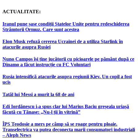
ACTUALITATE:
Iranul pune șase condiții Statelor Unite pentru redeschiderea
Strâmtorii Ormuz. Care sunt acestea
Elon Musk refuză cererea Ucrainei de a utiliza Starlink în
atacurile asupra Rusiei
Nuno Campos își ține jucătorii cu picioarele pe pământ după ce
Dinamo a făcut instrucție cu FC Voluntari
Rusia intensifică atacurile asupra regiunii Kiev. Un copil a fost
ucis
Tatăl lui Messi a murit la 68 de ani
Edi Iordănescu i-a spus clar lui Marius Baciu greșeala uriașă
făcută cu Tănase: „Nu-l ții în vitrină”
ÎPS Teodosie a mers pe câmp să se roage pentru ploaie.
Transelectrica va putea deconecta marii consumatori industriali
– Aleph News