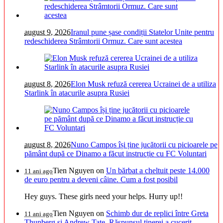
august 9, 2026
Iranul pune șase condiții Statelor Unite pentru
redeschiderea Strâmtorii Ormuz. Care sunt acestea
august 8, 2026
Elon Musk refuză cererea Ucrainei de a utiliza
Starlink în atacurile asupra Rusiei
august 8, 2026
Nuno Campos își ține jucătorii cu picioarele pe
pământ după ce Dinamo a făcut instrucție cu FC Voluntari
Tien Nguyen
on
Un bărbat a cheltuit peste 14.000
11 ani ago
de euro pentru a deveni câine. Cum a fost posibil
Hey guys. These girls need your helps. Hurry up!!
Tien Nguyen
on
Schimb dur de replici între Greta
11 ani ago
Thunberg și Andrew Tate. Răspunsul tinerei a cucerit