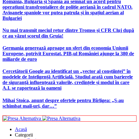
România, Bulgaria și Spania au semnat un acord pentru
operațiuni transfrontaliere de poliție aeriană în cadrul NATO.
Avioanele spaniole vor putea patrula și în spațiul aerian al
Bulgariei
Nu mai transmit meciul retur dintre Tromso și CFR Cluj după
ce au văzut scorul din Gruia!
Germania generează aproape un sfert din economia Uniunii
Europene, potrivit Eurostat. PIB-ul României ajunge la 380 de
miliarde de euro
Cercetătorii Google au identificat un „vector al conștiinței” în
modelele de Inteligență Artificială. Studiul arată cum barierele
de siguranță influențează valorile, credințele și modul în care
A.I. se raportează la oameni
Mihai Stoica, anunț despre ofertele pentru Bîrligea: „S-au
schimbat mail-uri, dar…”
Acasă
Categorii