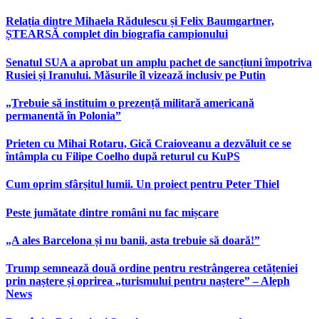
Relația dintre Mihaela Rădulescu și Felix Baumgartner,
ȘTEARSĂ complet din biografia campionului
Senatul SUA a aprobat un amplu pachet de sancțiuni împotriva
Rusiei și Iranului. Măsurile îl vizează inclusiv pe Putin
„Trebuie să instituim o prezență militară americană
permanentă în Polonia”
Prieten cu Mihai Rotaru, Gică Craioveanu a dezvăluit ce se
întâmpla cu Filipe Coelho după returul cu KuPS
Cum oprim sfârșitul lumii. Un proiect pentru Peter Thiel
Peste jumătate dintre români nu fac mișcare
„A ales Barcelona și nu banii, asta trebuie să doară!”
Trump semnează două ordine pentru restrângerea cetățeniei
prin naștere și oprirea „turismului pentru naștere” – Aleph
News