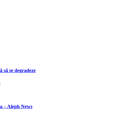
ă să se degradeze
s
la – Aleph News