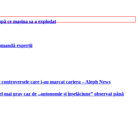
upă ce mașina sa a explodat
ecomandă experții
i controversele care i-au marcat cariera – Aleph News
 cel mai grav caz de „autonomie și înșelăciune” observat până