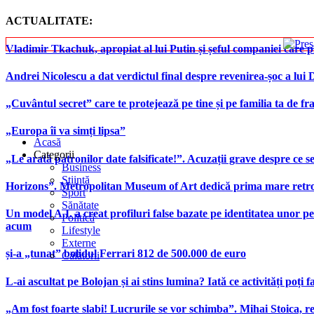
ACTUALITATE:
Vladimir Tkachuk, apropiat al lui Putin și șeful companiei care 
Andrei Nicolescu a dat verdictul final despre revenirea-șoc a lui
„Cuvântul secret” care te protejează pe tine și pe familia ta de fra
„Europa îi va simți lipsa”
Acasă
Categorii
„Le arată patronilor date falsificate!”. Acuzații grave despre ce s
Business
Știință
Horizons”. Metropolitan Museum of Art dedică prima mare retrospe
Sport
Sănătate
Un model A.I. a creat profiluri false bazate pe identitatea unor p
Politică
acum
Lifestyle
Externe
și-a „tunat” bolidul Ferrari 812 de 500.000 de euro
Călătorii
L-ai ascultat pe Bolojan și ai stins lumina? Iată ce activități poți 
„Am fost foarte slabi! Lucrurile se vor schimba”. Mihai Stoica,