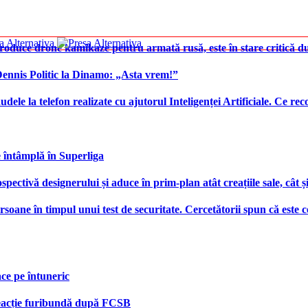
produce drone kamikaze pentru armată rusă, este în stare critică d
 Dennis Politic la Dinamo: „Asta vrem!”
udele la telefon realizate cu ajutorul Inteligenței Artificiale. Ce r
e întâmplă în Superliga
ctivă designerului și aduce în prim-plan atât creațiile sale, cât ș
ersoane în timpul unui test de securitate. Cercetătorii spun că este
face pe întuneric
 reacție furibundă după FCSB