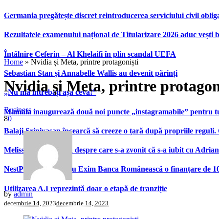
Germania pregătește discret reintroducerea serviciului civil oblig
Rezultatele examenului național de Titularizare 2026 aduc vești 
Întâlnire Ceferin – Al Khelaifi în plin scandal UEFA
Home
»
Nvidia și Meta, printre protagoniști
Sebastian Stan și Annabelle Wallis au devenit părinți
Nvidia și Meta, printre protagon
„Nu mă întrebați așa ceva!”
Business
Mamaia inaugurează două noi puncte „instagramabile” pentru turi
8
0
Balaji Srinivasan încearcă să creeze o țară după propriile reguli.
Melissa Satta, femeia despre care s-a zvonit că s-a iubit cu Adria
NestPlus semnează cu Exim Banca Românească o finanțare de 10 m
Utilizarea A.I reprezintă doar o etapă de tranziție
by
admin
decembrie 14, 2023
decembrie 14, 2023