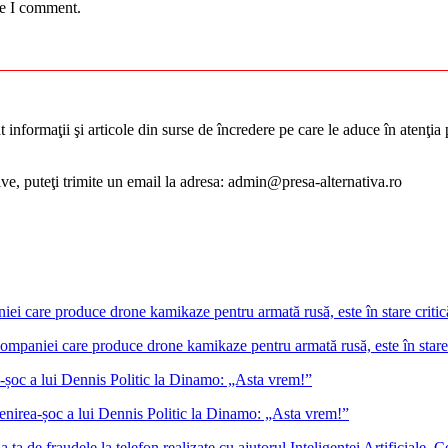
me I comment.
informaţii şi articole din surse de încredere pe care le aduce în atenţia pu
tive, puteţi trimite un email la adresa: admin@presa-alternativa.ro
 companiei care produce drone kamikaze pentru armată rusă, este în stare
venirea-șoc a lui Dennis Politic la Dinamo: „Asta vrem!”