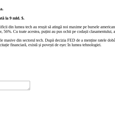
ta.
tă la 9 mld. $.
nificii din lumea tech au reușit să atingă noi maxime pe bursele america
v, 56%. Cu toate acestea, puțini au pus ochii pe codașii clasamentului, a
rile masive din sectorul tech. După decizia FED de a menține ratele dobâ
itație financiară, există și povești de eșec în lumea tehnologiei.