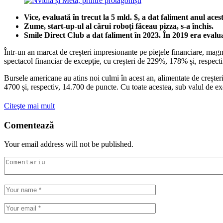
Vice, evaluată în trecut la 5 mld. $, a dat faliment anul aces
Zume, start-up-ul al cărui roboți făceau pizza, s-a închis.
Smile Direct Club a dat faliment în 2023. În 2019 era evalua
Într-un an marcat de creșteri impresionante pe piețele financiare, mag
spectacol financiar de excepție, cu creșteri de 229%, 178% și, respecti
Bursele americane au atins noi culmi în acest an, alimentate de crește
4700 și, respectiv, 14.700 de puncte. Cu toate acestea, sub valul de exc
Citeşte mai mult
Comentează
Your email address will not be published.