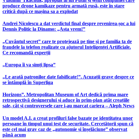
Vladimir Tkachuk, apropiat al lui Putin și șeful companiei care
produce drone kamikaze pentru armată rusă, este în stare
critică după ce mașina sa a explodat
Andrei Nicolescu a dat verdictul final despre revenirea-șoc a lui
Dennis Politic la Dinamo: „Asta vrem!”
„Cuvântul secret” care te protejează pe tine și pe familia ta de
fraudele la telefon realizate cu ajutorul Inteligenței Artificiale.
Ce recomandă experții
„Europa îi va simți lipsa”
„Le arată patronilor date falsificate!”. Acuzații grave despre ce
se întâmplă în Superliga
Horizons”. Metropolitan Museum of Art dedică prima mare
retrospectivă designerului și aduce în prim-plan atât creațiile
sale, cât și controversele care i-au marcat cariera – Aleph News
Un model A.I. a creat profiluri false bazate pe identitatea unor
persoane în timpul unui test de securitate. Cercetătorii spun că
este cel mai grav caz de „autonomie și înșelăciune” observat
până acum