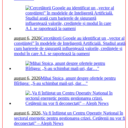
august 6, 2026
Cercetătorii Google au identificat un „vector al
conștiinței” în modelele de Inteligență Artificială. Studiul arată
cum barierele de siguranță influențează valorile, credințele și
modul în care A.I. se raportează la oameni
august 6, 2026
Mihai Stoica, anunț despre ofertele pentru
Bîrligea: „S-au schimbat mail-uri, dar…”
august 6, 2026
„Va fi înființat un Centru Operativ Național în
sectorul energetic pentru gestionarea crizei. Cetățenii nu vor fi
deconectați” – Aleph News