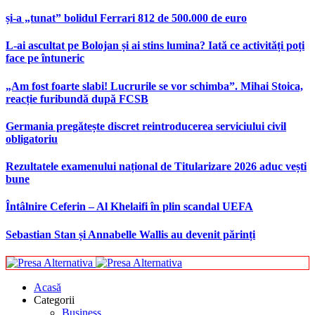
și-a „tunat” bolidul Ferrari 812 de 500.000 de euro
L-ai ascultat pe Bolojan și ai stins lumina? Iată ce activități poți
face pe întuneric
„Am fost foarte slabi! Lucrurile se vor schimba”. Mihai Stoica,
reacție furibundă după FCSB
Germania pregătește discret reintroducerea serviciului civil
obligatoriu
Rezultatele examenului național de Titularizare 2026 aduc vești
bune
Întâlnire Ceferin – Al Khelaifi în plin scandal UEFA
Sebastian Stan și Annabelle Wallis au devenit părinți
Acasă
Categorii
Business