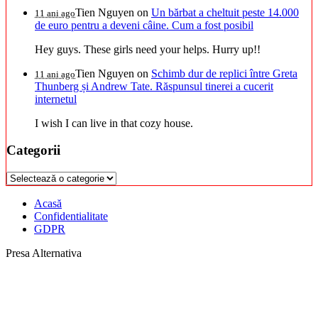
Tien Nguyen
on
Un bărbat a cheltuit peste 14.000
11 ani ago
de euro pentru a deveni câine. Cum a fost posibil
Hey guys. These girls need your helps. Hurry up!!
Tien Nguyen
on
Schimb dur de replici între Greta
11 ani ago
Thunberg și Andrew Tate. Răspunsul tinerei a cucerit
internetul
I wish I can live in that cozy house.
Categorii
Categorii
Acasă
Confidentialitate
GDPR
Presa Alternativa