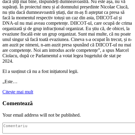
dacă știți mai bine, răspundeți dumneavoastră. Nu este așa, nu vă
supărați. În proiectul meu și al domnului președinte Nicolae Ciucă,
nu știu dacă dumneavoastră știați, dar m-aș fi așteptat ca presa să
facă la momentul respectiv totuși un caz din asta, DIICOT-ul și
DNA-ul nu mai aveau competențe. DIICOT-ul, care ocupă de crima
organizată și de grup infracțional organizat. Eu știu că, de obicei, la
evaziune fiscală este un grup organizat. Sunt mai multe, că nu poate
unul singur să facă toată evaziunea. Cineva s-a ocupat în trecut, și n-
am auzit pe nimeni, n-am auzit presa spunând că DIICOT-ul nu mai
are competențe. Noi am introdus acele competențe”, a spus Marcel
Ciolacu, după ce Parlamentul a votat legea bugetului de stat pe
2024.
El a susținut că nu a fost inițiatorul legii.
„Este…
Citeşte mai mult
Comentează
Your email address will not be published.