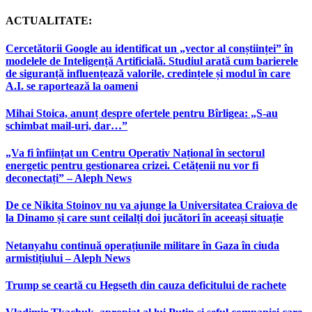
ACTUALITATE:
Cercetătorii Google au identificat un „vector al conștiinței” în
modelele de Inteligență Artificială. Studiul arată cum barierele
de siguranță influențează valorile, credințele și modul în care
A.I. se raportează la oameni
Mihai Stoica, anunț despre ofertele pentru Bîrligea: „S-au
schimbat mail-uri, dar…”
„Va fi înființat un Centru Operativ Național în sectorul
energetic pentru gestionarea crizei. Cetățenii nu vor fi
deconectați” – Aleph News
De ce Nikita Stoinov nu va ajunge la Universitatea Craiova de
la Dinamo și care sunt ceilalți doi jucători în aceeași situație
Netanyahu continuă operațiunile militare în Gaza în ciuda
armistițiului – Aleph News
Trump se ceartă cu Hegseth din cauza deficitului de rachete