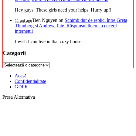
Hey guys. These girls need your helps. Hurry up!!
Tien Nguyen
on
Schimb dur de replici între Greta
11 ani ago
Thunberg și Andrew Tate. Răspunsul tinerei a cucerit
internetul
I wish I can live in that cozy house.
Categorii
Categorii
Acasă
Confidentialitate
GDPR
Presa Alternativa