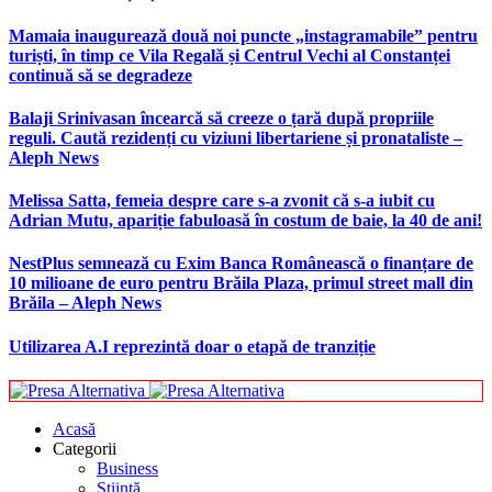
Mamaia inaugurează două noi puncte „instagramabile” pentru
turiști, în timp ce Vila Regală și Centrul Vechi al Constanței
continuă să se degradeze
Balaji Srinivasan încearcă să creeze o țară după propriile
reguli. Caută rezidenți cu viziuni libertariene și pronataliste –
Aleph News
Melissa Satta, femeia despre care s-a zvonit că s-a iubit cu
Adrian Mutu, apariție fabuloasă în costum de baie, la 40 de ani!
NestPlus semnează cu Exim Banca Românească o finanțare de
10 milioane de euro pentru Brăila Plaza, primul street mall din
Brăila – Aleph News
Utilizarea A.I reprezintă doar o etapă de tranziție
Acasă
Categorii
Business
Știință