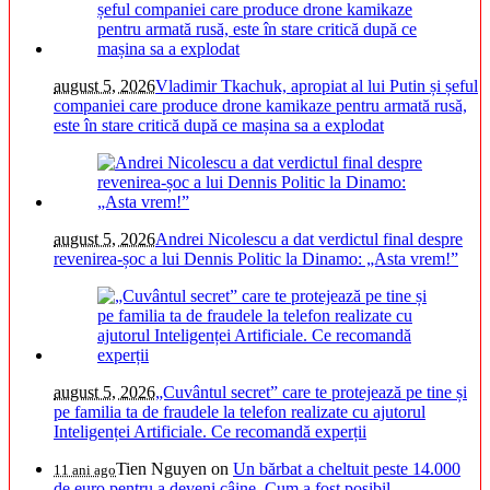
august 5, 2026
Vladimir Tkachuk, apropiat al lui Putin și șeful
companiei care produce drone kamikaze pentru armată rusă,
este în stare critică după ce mașina sa a explodat
august 5, 2026
Andrei Nicolescu a dat verdictul final despre
revenirea-șoc a lui Dennis Politic la Dinamo: „Asta vrem!”
august 5, 2026
„Cuvântul secret” care te protejează pe tine și
pe familia ta de fraudele la telefon realizate cu ajutorul
Inteligenței Artificiale. Ce recomandă experții
Tien Nguyen
on
Un bărbat a cheltuit peste 14.000
11 ani ago
de euro pentru a deveni câine. Cum a fost posibil