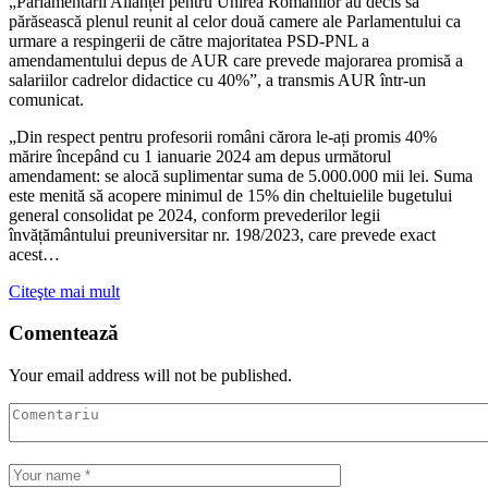
„Parlamentarii Alianței pentru Unirea Românilor au decis să
părăsească plenul reunit al celor două camere ale Parlamentului ca
urmare a respingerii de către majoritatea PSD-PNL a
amendamentului depus de AUR care prevede majorarea promisă a
salariilor cadrelor didactice cu 40%”, a transmis AUR într-un
comunicat.
„Din respect pentru profesorii români cărora le-ați promis 40%
mărire începând cu 1 ianuarie 2024 am depus următorul
amendament: se alocă suplimentar suma de 5.000.000 mii lei. Suma
este menită să acopere minimul de 15% din cheltuielile bugetului
general consolidat pe 2024, conform prevederilor legii
învățământului preuniversitar nr. 198/2023, care prevede exact
acest…
Citeşte mai mult
Comentează
Your email address will not be published.