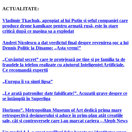
ACTUALITATE:
Vladimir Tkachuk, apropiat al lui Putin și șeful companiei care
produce drone kamikaze pentru armată rusă, este în stare
critică după ce mașina sa a explodat
Andrei Nicolescu a dat verdictul final despre revenirea-șoc a lui
Dennis Politic la Dinamo: „Asta vrem!”
„Cuvântul secret” care te protejează pe tine și pe familia ta de
fraudele la telefon realizate cu ajutorul Inteligenței Artificiale.
Ce recomandă experții
„Europa îi va simți lipsa”
„Le arată patronilor date falsificate!”. Acuzații grave despre ce
se întâmplă în Superliga
Horizons”. Metropolitan Museum of Art dedică prima mare
retrospectivă designerului și aduce în prim-plan atât creațiile
sale, cât și controversele care i-au marcat cariera – Aleph News