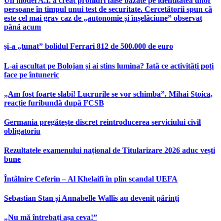
Un model A.I. a creat profiluri false bazate pe identitatea unor
persoane în timpul unui test de securitate. Cercetătorii spun că
este cel mai grav caz de „autonomie și înșelăciune” observat
până acum
și-a „tunat” bolidul Ferrari 812 de 500.000 de euro
L-ai ascultat pe Bolojan și ai stins lumina? Iată ce activități poți
face pe întuneric
„Am fost foarte slabi! Lucrurile se vor schimba”. Mihai Stoica,
reacție furibundă după FCSB
Germania pregătește discret reintroducerea serviciului civil
obligatoriu
Rezultatele examenului național de Titularizare 2026 aduc vești
bune
Întâlnire Ceferin – Al Khelaifi în plin scandal UEFA
Sebastian Stan și Annabelle Wallis au devenit părinți
„Nu mă întrebați așa ceva!”