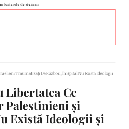
le de siguranță influențează valorile, credințele și modul în care A.I. se rapo
aelieni Traumatizați De Război: „În Spital Nu Există Ideologii
 Libertatea Ce
 Palestinieni și
u Există Ideologii și