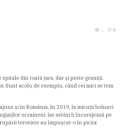
...
0
pitale din toată țara, dar și peste graniță.
ilor. Sunt acolo, de exemplu, când cei mici se tem
 ajuns și în România, în 2019, la micuții bolnavi
giaților ucraineni. Iar astăzi îi încurajează pe
grupării teroriste au împușcat-o în picior.