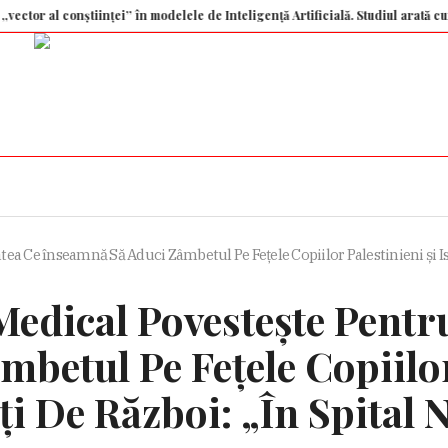
 conștiinței” în modelele de Inteligență Artificială. Studiul arată cum bariere
a Ce înseamnă Să Aduci Zâmbetul Pe Fețele Copiilor Palestinieni și Isr
edical Povestește Pentru
betul Pe Fețele Copiilor
i De Război: „În Spital N