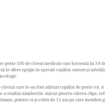
e peste 100 de clovni medicali care lucrează în 34 de s
ă le ofere sprijin în special copiilor, uneori și adulț
oncologic.
ovnii care le-au fost alături copiilor de peste tot. A
le-a readus zâmbetele, măcar pentru câteva clipe, refu
e Hamas, printre ei și o fată de 11 ani pe care membrii 