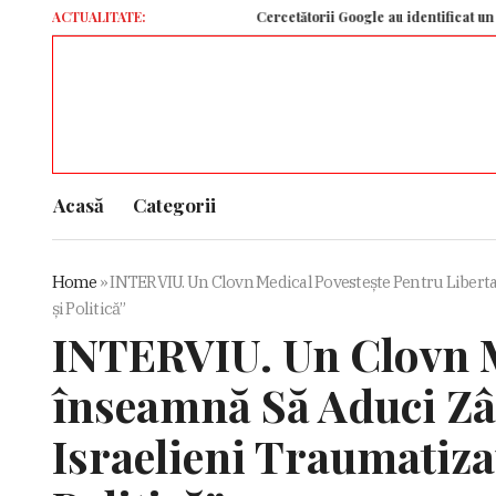
ACTUALITATE:
Cercetătorii Google au identificat un „vector al
Acasă
Categorii
Home
»
INTERVIU. Un Clovn Medical Povestește Pentru Libertate
și Politică”
INTERVIU. Un Clovn M
înseamnă Să Aduci Zâm
Israelieni Traumatizaț