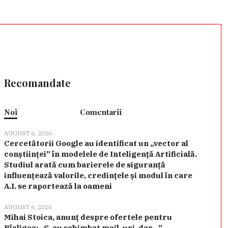
Recomandate
Noi
Comentarii
AUGUST 6, 2026
Cercetătorii Google au identificat un „vector al
conștiinței” în modelele de Inteligență Artificială.
Studiul arată cum barierele de siguranță
influențează valorile, credințele și modul în care
A.I. se raportează la oameni
AUGUST 6, 2026
Mihai Stoica, anunț despre ofertele pentru
Bîrligea: „S-au schimbat mail-uri, dar…”