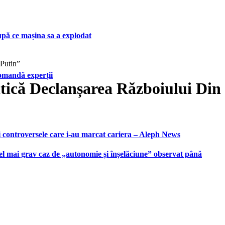
upă ce mașina sa a explodat
 Putin”
ecomandă experții
itică Declanșarea Războiului Din
i controversele care i-au marcat cariera – Aleph News
 cel mai grav caz de „autonomie și înșelăciune” observat până