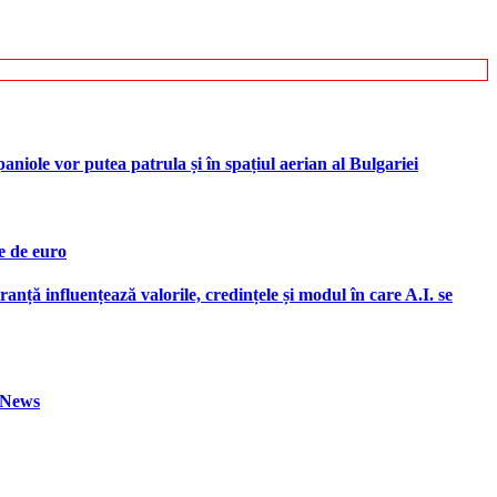
iole vor putea patrula și în spațiul aerian al Bulgariei
e de euro
ranță influențează valorile, credințele și modul în care A.I. se
h News