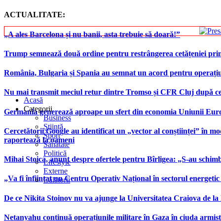
ACTUALITATE:
„A ales Barcelona și nu banii, asta trebuie să doară!”
Trump semnează două ordine pentru restrângerea cetățeniei prin
România, Bulgaria și Spania au semnat un acord pentru operațiuni 
Nu mai transmit meciul retur dintre Tromso și CFR Cluj după ce
Acasă
Categorii
Germania generează aproape un sfert din economia Uniunii Europ
Business
Știință
Cercetătorii Google au identificat un „vector al conștiinței” în mod
Sport
raportează la oameni
Sănătate
Politică
Mihai Stoica, anunț despre ofertele pentru Bîrligea: „S-au schim
Lifestyle
Externe
„Va fi înființat un Centru Operativ Național în sectorul energetic
Călătorii
De ce Nikita Stoinov nu va ajunge la Universitatea Craiova de la Di
Netanyahu continuă operațiunile militare în Gaza în ciuda armist