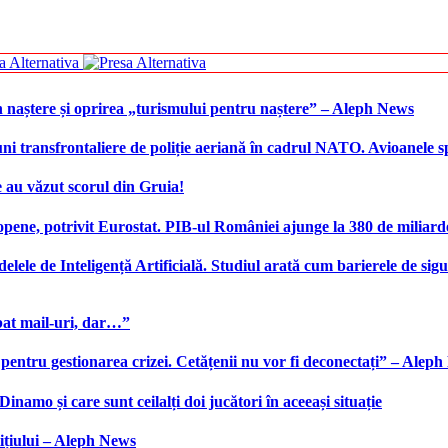
 naștere și oprirea „turismului pentru naștere” – Aleph News
transfrontaliere de poliție aeriană în cadrul NATO. Avioanele span
 au văzut scorul din Gruia!
ene, potrivit Eurostat. PIB-ul României ajunge la 380 de miliard
elele de Inteligență Artificială. Studiul arată cum barierele de sigu
bat mail-uri, dar…”
 pentru gestionarea crizei. Cetățenii nu vor fi deconectați” – Alep
namo și care sunt ceilalți doi jucători în aceeași situație
ițiului – Aleph News