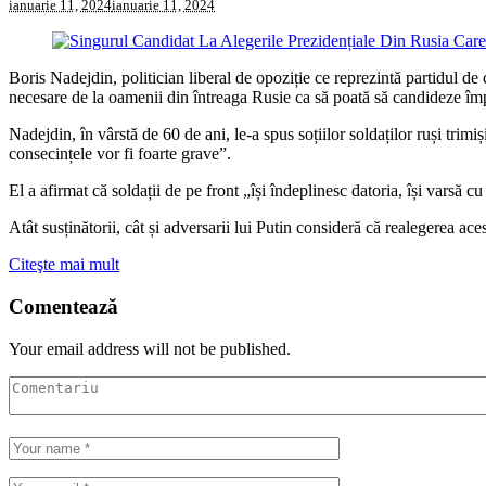
ianuarie 11, 2024
ianuarie 11, 2024
Boris Nadejdin, politician liberal de opoziție ce reprezintă partidul d
necesare de la oamenii din întreaga Rusie ca să poată să candideze împ
Nadejdin, în vârstă de 60 de ani, le-a spus soțiilor soldaților ruși trim
consecințele vor fi foarte grave”.
El a afirmat că soldații de pe front „își îndeplinesc datoria, își varsă c
Atât susținătorii, cât și adversarii lui Putin consideră că realegerea ac
Citeşte mai mult
Comentează
Your email address will not be published.