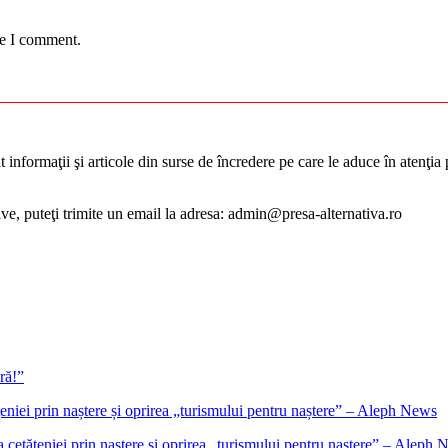
me I comment.
informaţii şi articole din surse de încredere pe care le aduce în atenţia pu
tive, puteţi trimite un email la adresa: admin@presa-alternativa.ro
ră!”
cetățeniei prin naștere și oprirea „turismului pentru naștere” – Aleph