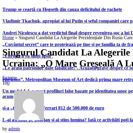
Trump se ceartă cu Hegseth din cauza deficitului de rachete
Vladimir Tkachuk, apropiat al lui Putin și șeful companiei care 
Andrei Nicolescu a dat verdictul final despre revenirea-șoc a lui
Home
»
Singurul Candidat La Alegerile Prezidențiale Din Rusia Car
„Cuvântul secret” care te protejează pe tine și pe familia ta de fra
Singurul Candidat La Alegerile 
„Europa îi va simți lipsa”
Ucraina: „O Mare Greșeală A L
„Le arată patronilor date falsificate!”. Acuzații grave despre ce s
Externe
Horizons”. Metropolitan Museum of Art dedică prima mare retrospe
10
0
Un model A.I. a creat profiluri false bazate pe identitatea unor p
acum
și-a „tunat” bolidul Ferrari 812 de 500.000 de euro
L-ai ascultat pe Bolojan și ai stins lumina? Iată ce activități poți 
by
admin