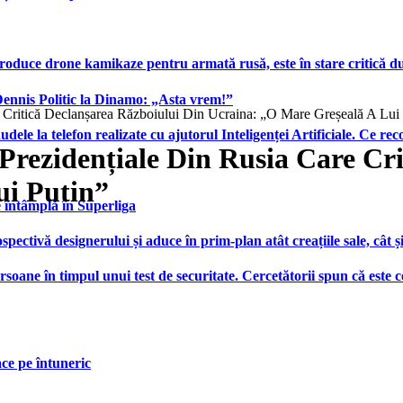
produce drone kamikaze pentru armată rusă, este în stare critică d
 Dennis Politic la Dinamo: „Asta vrem!”
e Critică Declanșarea Războiului Din Ucraina: „O Mare Greșeală A Lui
udele la telefon realizate cu ajutorul Inteligenței Artificiale. Ce r
Prezidențiale Din Rusia Care Cr
ui Putin”
e întâmplă în Superliga
ctivă designerului și aduce în prim-plan atât creațiile sale, cât ș
ersoane în timpul unui test de securitate. Cercetătorii spun că este
face pe întuneric