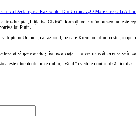
e centru-dreapta „Inițiativa Civică”, formațiune care în prezent nu este r
otriva lui Putin.
iși să lupte în Ucraina, că războiul, pe care Kremlinul îl numește „o operaț
u adevărat sângele acolo și își riscă viața – nu vrem decât ca ei să se înto
estuia este dincolo de orice dubiu, având în vedere controlul său total asu