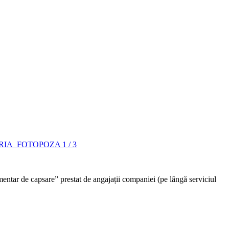
RIA
FOTO
POZA
1 / 3
entar de capsare” prestat de angajații companiei (pe lângă serviciul