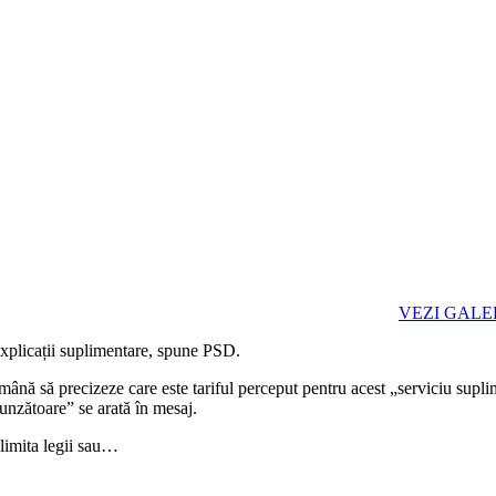
VEZI
GALE
explicații suplimentare, spune PSD.
ă să precizeze care este tariful perceput pentru acest „serviciu suplim
punzătoare” se arată în mesaj.
 limita legii sau…