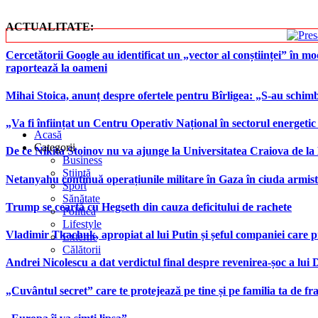
ACTUALITATE:
Cercetătorii Google au identificat un „vector al conștiinței” în mod
raportează la oameni
Mihai Stoica, anunț despre ofertele pentru Bîrligea: „S-au schim
„Va fi înființat un Centru Operativ Național în sectorul energetic
Acasă
Categorii
De ce Nikita Stoinov nu va ajunge la Universitatea Craiova de la Di
Business
Știință
Netanyahu continuă operațiunile militare în Gaza în ciuda armist
Sport
Sănătate
Trump se ceartă cu Hegseth din cauza deficitului de rachete
Politică
Lifestyle
Vladimir Tkachuk, apropiat al lui Putin și șeful companiei care 
Externe
Călătorii
Andrei Nicolescu a dat verdictul final despre revenirea-șoc a lui
„Cuvântul secret” care te protejează pe tine și pe familia ta de fra