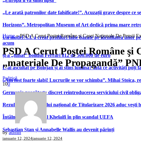
„Europa îi va simți lipsa”
„Le arată patronilor date falsificate!”. Acuzații grave despre ce s
Horizons”. Metropolitan Museum of Art dedică prima mare retrospe
Home
»
PSD A Cerut Poştei Române şi Casei Naţionale De Pensii Ex
Un model A.I. a creat profiluri false bazate pe identitatea unor p
acum
PSD A Cerut Poştei Române şi Ca
și-a „tunat” bolidul Ferrari 812 de 500.000 de euro
„materiale De Propagandă” PN
L-ai ascultat pe Bolojan și ai stins lumina? Iată ce activități poți 
Politică
„Am fost foarte slabi! Lucrurile se vor schimba”. Mihai Stoica,
10
0
Germania pregătește discret reintroducerea serviciului civil oblig
Rezultatele examenului național de Titularizare 2026 aduc vești 
Întâlnire Ceferin – Al Khelaifi în plin scandal UEFA
Sebastian Stan și Annabelle Wallis au devenit părinți
by
admin
ianuarie 12, 2024
ianuarie 12, 2024