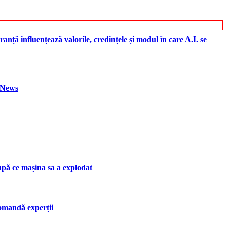
ranță influențează valorile, credințele și modul în care A.I. se
h News
upă ce mașina sa a explodat
ecomandă experții