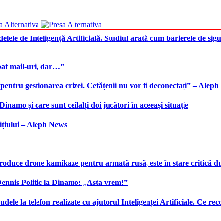
elele de Inteligență Artificială. Studiul arată cum barierele de sigu
bat mail-uri, dar…”
 pentru gestionarea crizei. Cetățenii nu vor fi deconectați” – Alep
namo și care sunt ceilalți doi jucători în aceeași situație
ițiului – Aleph News
produce drone kamikaze pentru armată rusă, este în stare critică d
 Dennis Politic la Dinamo: „Asta vrem!”
udele la telefon realizate cu ajutorul Inteligenței Artificiale. Ce r