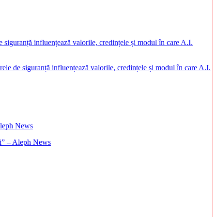
rele de siguranță influențează valorile, credințele și modul în care A.I.
ați” – Aleph News