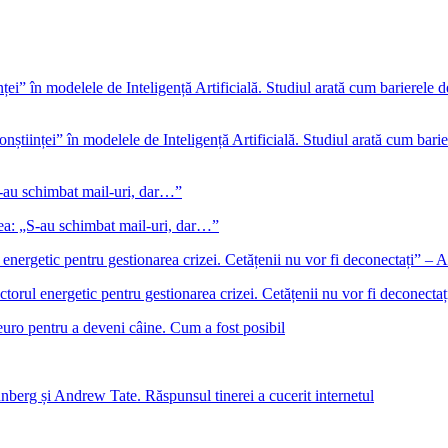
onștiinței” în modelele de Inteligență Artificială. Studiul arată cum barie
gea: „S-au schimbat mail-uri, dar…”
ectorul energetic pentru gestionarea crizei. Cetățenii nu vor fi deconect
euro pentru a deveni câine. Cum a fost posibil
nberg și Andrew Tate. Răspunsul tinerei a cucerit internetul