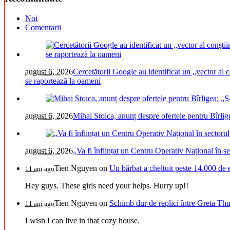
Noi
Comentarii
august 6, 2026
Cercetătorii Google au identificat un „vector al c
se raportează la oameni
august 6, 2026
Mihai Stoica, anunț despre ofertele pentru Bîrli
august 6, 2026
„Va fi înființat un Centru Operativ Național în s
Tien Nguyen
on
Un bărbat a cheltuit peste 14.000 de 
11 ani ago
Hey guys. These girls need your helps. Hurry up!!
Tien Nguyen
on
Schimb dur de replici între Greta Thu
11 ani ago
I wish I can live in that cozy house.