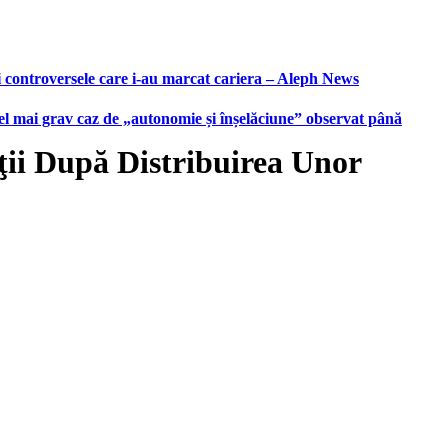
i controversele care i-au marcat cariera – Aleph News
 cel mai grav caz de „autonomie și înșelăciune” observat până
ţii După Distribuirea Unor