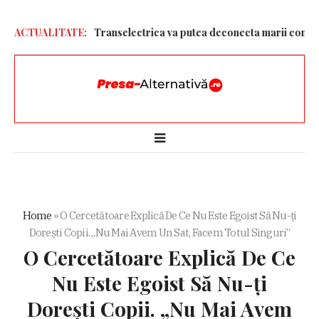
pentru ploaie. Transelectrica va putea deconecta marii consumatori
ACTUALITATE:
Home
»
O Cercetătoare Explică De Ce Nu Este Egoist Să Nu-ți
Dorești Copii. „Nu Mai Avem Un Sat, Facem Totul Singuri”
O Cercetătoare Explică De Ce
Nu Este Egoist Să Nu-ți
Dorești Copii. „Nu Mai Avem