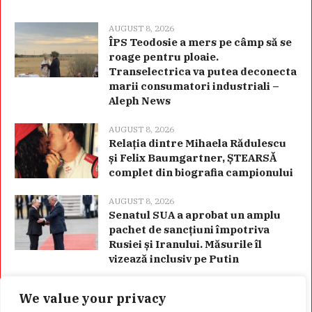
AUGUST 8, 2026
ÎPS Teodosie a mers pe câmp să se
roage pentru ploaie.
Transelectrica va putea deconecta
marii consumatori industriali –
Aleph News
AUGUST 8, 2026
Relația dintre Mihaela Rădulescu
și Felix Baumgartner, ȘTEARSĂ
complet din biografia campionului
AUGUST 8, 2026
Senatul SUA a aprobat un amplu
pachet de sancțiuni împotriva
Rusiei și Iranului. Măsurile îl
vizează inclusiv pe Putin
We value your privacy
Categorii