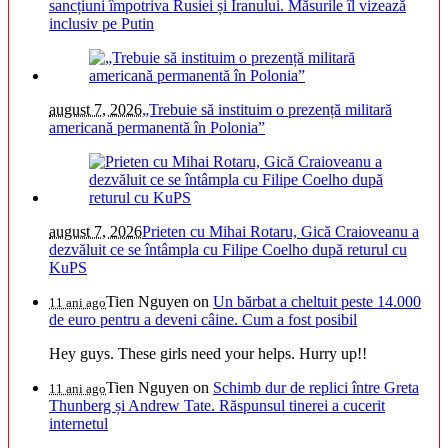
sancțiuni împotriva Rusiei și Iranului. Măsurile îl vizează
inclusiv pe Putin
august 7, 2026
„Trebuie să instituim o prezență militară
americană permanentă în Polonia”
august 7, 2026
Prieten cu Mihai Rotaru, Gică Craioveanu a
dezvăluit ce se întâmpla cu Filipe Coelho după returul cu
KuPS
Tien Nguyen
on
Un bărbat a cheltuit peste 14.000
11 ani ago
de euro pentru a deveni câine. Cum a fost posibil
Hey guys. These girls need your helps. Hurry up!!
Tien Nguyen
on
Schimb dur de replici între Greta
11 ani ago
Thunberg și Andrew Tate. Răspunsul tinerei a cucerit
internetul