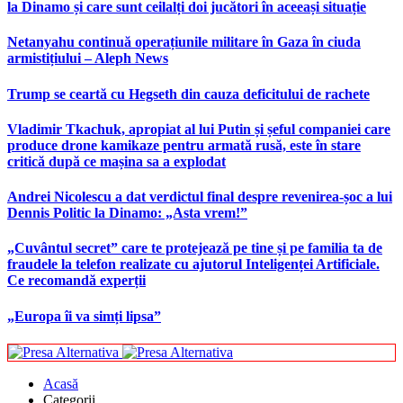
la Dinamo și care sunt ceilalți doi jucători în aceeași situație
Netanyahu continuă operațiunile militare în Gaza în ciuda
armistițiului – Aleph News
Trump se ceartă cu Hegseth din cauza deficitului de rachete
Vladimir Tkachuk, apropiat al lui Putin și șeful companiei care
produce drone kamikaze pentru armată rusă, este în stare
critică după ce mașina sa a explodat
Andrei Nicolescu a dat verdictul final despre revenirea-șoc a lui
Dennis Politic la Dinamo: „Asta vrem!”
„Cuvântul secret” care te protejează pe tine și pe familia ta de
fraudele la telefon realizate cu ajutorul Inteligenței Artificiale.
Ce recomandă experții
„Europa îi va simți lipsa”
Acasă
Categorii