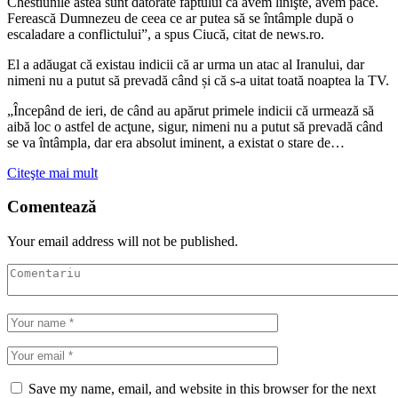
Chestiunile astea sunt datorate faptului că avem linişte, avem pace.
Ferească Dumnezeu de ceea ce ar putea să se întâmple după o
escaladare a conflictului”, a spus Ciucă, citat de news.ro.
El a adăugat că existau indicii că ar urma un atac al Iranului, dar
nimeni nu a putut să prevadă când și că s-a uitat toată noaptea la TV.
„Începând de ieri, de când au apărut primele indicii că urmează să
aibă loc o astfel de acţune, sigur, nimeni nu a putut să prevadă când
se va întâmpla, dar era absolut iminent, a existat o stare de…
Citeşte mai mult
Comentează
Your email address will not be published.
Save my name, email, and website in this browser for the next