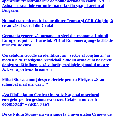
operațiuni transfrontaliere de poliție aeriană în cadrul NATO.
Avioanele spaniole vor putea patrula și în spațiul aerian al
Bulgariei
Nu mai transmit meciul retur dintre Tromso și CFR Cluj după
ce au văzut scorul din Gruia!
Germania generează aproape un sfert din economia Uniunii
Europene, potrivit Eurostat. PIB-ul României ajunge la 380 de
miliarde de euro
Cercetătorii Google au identificat un „vector al conștiinței” în
modelele de Inteligență Artificială. Studiul arată cum barierele
de siguranță influențează valorile, credințele și modul în care
A.I. se raportează la oameni
Mihai Stoica, anunț despre ofertele pentru Bîrligea: „S-au
schimbat mail-uri, dar…”
„Va fi înființat un Centru Operativ Național în sectorul
energetic pentru gestionarea crizei. Cetățenii nu vor fi
deconectați” – Aleph News
De ce Nikita Stoinov nu va ajunge la Universitatea Craiova de