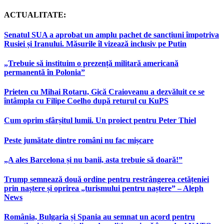
ACTUALITATE:
Senatul SUA a aprobat un amplu pachet de sancțiuni împotriva
Rusiei și Iranului. Măsurile îl vizează inclusiv pe Putin
„Trebuie să instituim o prezență militară americană
permanentă în Polonia”
Prieten cu Mihai Rotaru, Gică Craioveanu a dezvăluit ce se
întâmpla cu Filipe Coelho după returul cu KuPS
Cum oprim sfârșitul lumii. Un proiect pentru Peter Thiel
Peste jumătate dintre români nu fac mișcare
„A ales Barcelona și nu banii, asta trebuie să doară!”
Trump semnează două ordine pentru restrângerea cetățeniei
prin naștere și oprirea „turismului pentru naștere” – Aleph
News
România, Bulgaria și Spania au semnat un acord pentru