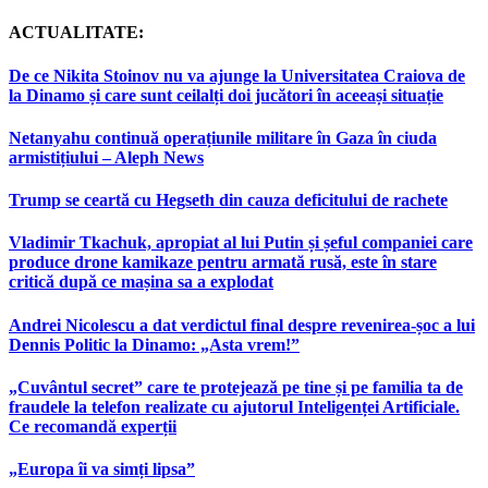
ACTUALITATE:
De ce Nikita Stoinov nu va ajunge la Universitatea Craiova de
la Dinamo și care sunt ceilalți doi jucători în aceeași situație
Netanyahu continuă operațiunile militare în Gaza în ciuda
armistițiului – Aleph News
Trump se ceartă cu Hegseth din cauza deficitului de rachete
Vladimir Tkachuk, apropiat al lui Putin și șeful companiei care
produce drone kamikaze pentru armată rusă, este în stare
critică după ce mașina sa a explodat
Andrei Nicolescu a dat verdictul final despre revenirea-șoc a lui
Dennis Politic la Dinamo: „Asta vrem!”
„Cuvântul secret” care te protejează pe tine și pe familia ta de
fraudele la telefon realizate cu ajutorul Inteligenței Artificiale.
Ce recomandă experții
„Europa îi va simți lipsa”