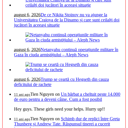
august 6, 2026
De ce Nikita Stoinov nu va ajunge la
Universitatea Craiova de la Dinamo și care sunt ceilalți doi
jucători în aceeași situație
august 6, 2026
Netanyahu continuă operațiunile militare în
Gaza în ciuda armistițiului – Aleph News
august 6, 2026
Trump se ceartă cu Hegseth din cauza
deficitului de rachete
Tien Nguyen
on
Un bărbat a cheltuit peste 14.000
11 ani ago
de euro pentru a deveni câine. Cum a fost posibil
Hey guys. These girls need your helps. Hurry up!!
Tien Nguyen
on
Schimb dur de replici între Greta
11 ani ago
Thunberg și Andrew Tate. Răspunsul tinerei a cucerit