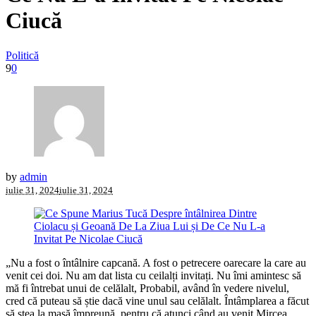
Ciucă
Politică
9
0
by
admin
iulie 31, 2024
iulie 31, 2024
„Nu a fost o întâlnire capcană. A fost o petrecere oarecare la care au
venit cei doi. Nu am dat lista cu ceilalți invitați. Nu îmi amintesc să
mă fi întrebat unui de celălalt, Probabil, având în vedere nivelul,
cred că puteau să știe dacă vine unul sau celălalt. Întâmplarea a făcut
să stea la masă împreună, pentru că atunci când au venit Mircea