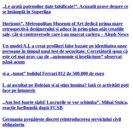
„Le arată patronilor date falsificate!”. Acuzații grave despre ce
se întâmplă în Superliga
Horizons”. Metropolitan Museum of Art dedică prima mare
retrospectivă designerului și aduce în prim-plan atât creațiile
sale, cât și controversele care i-au marcat cariera – Aleph News
Un model A.I. a creat profiluri false bazate pe identitatea unor
persoane în timpul unui test de securitate. Cercetătorii spun că
este cel mai grav caz de „autonomie și înșelăciune” observat
până acum
și-a „tunat” bolidul Ferrari 812 de 500.000 de euro
L-ai ascultat pe Bolojan și ai stins lumina? Iată ce activități poți
face pe întuneric
„Am fost foarte slabi! Lucrurile se vor schimba”. Mihai Stoica,
reacție furibundă după FCSB
Germania pregătește discret reintroducerea serviciului civil
obligatoriu