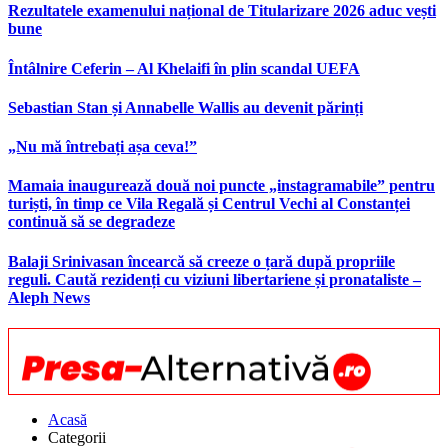
Rezultatele examenului național de Titularizare 2026 aduc vești
bune
Întâlnire Ceferin – Al Khelaifi în plin scandal UEFA
Sebastian Stan și Annabelle Wallis au devenit părinți
„Nu mă întrebați așa ceva!”
Mamaia inaugurează două noi puncte „instagramabile” pentru
turiști, în timp ce Vila Regală și Centrul Vechi al Constanței
continuă să se degradeze
Balaji Srinivasan încearcă să creeze o țară după propriile
reguli. Caută rezidenți cu viziuni libertariene și pronataliste –
Aleph News
Acasă
Categorii