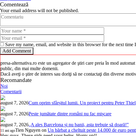
Comentează
Your email address will not be published.
Save my name, email, and website in this browser for the next time
presa-alternativa.ro este un agregator de ştiri care preia în mod automat i
public, din mai multe domenii.
Dacă aveţi o ştire de interes sau doriţi să ne contactaţi din diverse mot
Recomandate
Noi
Comentarii
august 7, 2026
Cum oprim sfârșitul lumii. Un proiect pentru Peter Thiel
august 7, 2026
Peste jumătate dintre români nu fac mișcare
august 7, 2026
„A ales Barcelona și nu banii, asta trebuie să doară!”
Tien Nguyen
on
Un bărbat a cheltuit peste 14.000 de euro pent
11 ani ago
Hey guys. These girls need your helps. Hurry up!!