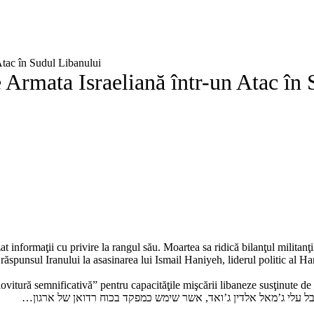
tac în Sudul Libanului
rmata Israeliană într-un Atac în 
t informaţii cu privire la rangul său. Moartea sa ridică bilanţul militan
 răspunsul Iranului la asasinarea lui Ismail Haniyeh, liderul politic al 
itură semnificativă” pentru capacităţile mişcării libaneze susţinute de I
בל עלי ג’מאל אלדין ג’ואד, אשר שימש כמפקד בכוח רדואן של ארגון