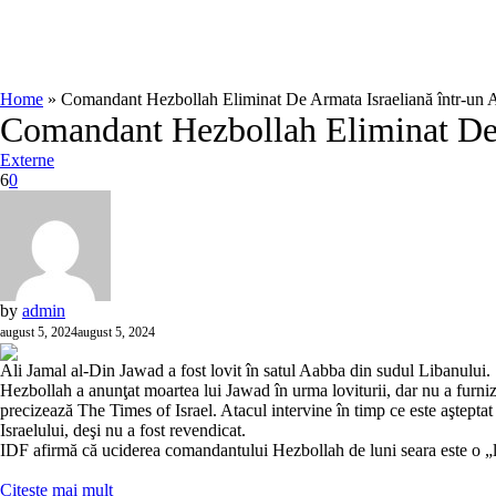
Home
»
Comandant Hezbollah Eliminat De Armata Israeliană într-un A
Comandant Hezbollah Eliminat De A
Externe
6
0
by
admin
august 5, 2024
august 5, 2024
Ali Jamal al-Din Jawad a fost lovit în satul Aabba din sudul Libanului.
Hezbollah a anunţat moartea lui Jawad în urma loviturii, dar nu a furniza
precizează The Times of Israel. Atacul intervine în timp ce este aşteptat
Israelului, deşi nu a fost revendicat.
IDF afirmă că uciderea comandantului Hezbollah de luni seara este o „lov
Citeşte mai mult