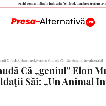
David contra Goliat în industria fast-food. Cum încearcă un primar din 
uit O Tesla Cybertruck Pentru Soldații Săi: „Un Animal Invulnerabil”
udă Că „geniul” Elon Mu
dații Săi: „Un Animal In