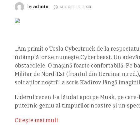
admin
by
AUGUST 17, 2024
„Am primit o Tesla Cybertruck de la respectatu
întâmplător se numește Cyberbeast. Un adevăra
obstacolele. O mașină foarte confortabilă. Pe ba
Militar de Nord-Est (frontul din Ucraina, n.red.)
soldaților noștri”, a scris Kadîrov lângă imagini
Liderul cecen l-a lăudat apoi pe Musk, pe care-
puternic geniu al timpurilor noastre și un speci
Citeşte mai mult