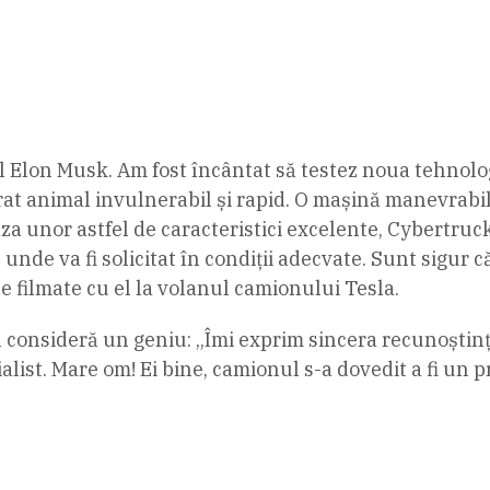
l Elon Musk. Am fost încântat să testez noua tehnolog
t animal invulnerabil și rapid. O mașină manevrabilă
za unor astfel de caracteristici excelente, Cybertruck 
, unde va fi solicitat în condiții adecvate. Sunt sigur 
le filmate cu el la volanul camionului Tesla.
l consideră un geniu: „Îmi exprim sincera recunoștință
alist. Mare om! Ei bine, camionul s-a dovedit a fi un 