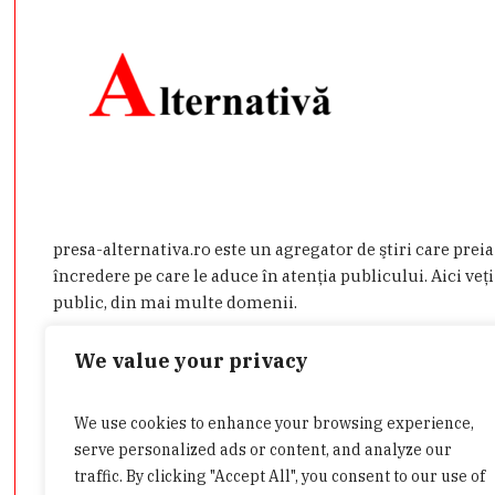
presa-alternativa.ro este un agregator de ştiri care prei
încredere pe care le aduce în atenţia publicului. Aici veţi
public, din mai multe domenii.
Dacă aveţi o ştire de interes sau doriţi să ne contactaţi d
We value your privacy
admin@presa-alternativa.ro
We use cookies to enhance your browsing experience,
serve personalized ads or content, and analyze our
traffic. By clicking "Accept All", you consent to our use of