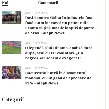
Noi
Comentarii
AUGUST 9, 2026
David contra Goliat în industria fast-
food. Cum încearcă un primar din
Franța să țină marile lanțuri departe
de oraș – Aleph News
AUGUST 9, 2026
O legendă a lui Dinamo, analiză dură
după jocul cu FC Voulntari. „Un
regres, iar scorul e exagerat”
AUGUST 9, 2026
Bucureștiul intră în clasamentul
mondial, cu un grad de aprobare de
52% – Aleph News
Categorii