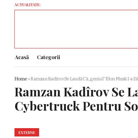
ACTUALITATE:
Acasă
Categorii
Home
»
Ramzan Kadîrov Se Laudă Că „geniul” Elon Musk I-a Dăr
Ramzan Kadîrov Se La
Cybertruck Pentru Sol
EXTERNE