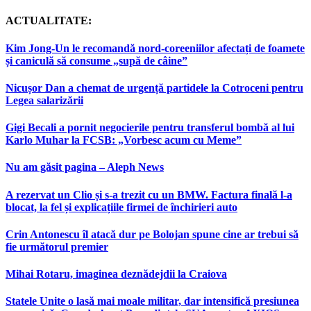
ACTUALITATE:
Kim Jong-Un le recomandă nord-coreeniilor afectați de foamete
și caniculă să consume „supă de câine”
Nicușor Dan a chemat de urgență partidele la Cotroceni pentru
Legea salarizării
Gigi Becali a pornit negocierile pentru transferul bombă al lui
Karlo Muhar la FCSB: „Vorbesc acum cu Meme”
Nu am găsit pagina – Aleph News
A rezervat un Clio și s-a trezit cu un BMW. Factura finală l-a
blocat, la fel și explicațiile firmei de închirieri auto
Crin Antonescu îl atacă dur pe Bolojan spune cine ar trebui să
fie următorul premier
Mihai Rotaru, imaginea deznădejdii la Craiova
Statele Unite o lasă mai moale militar, dar intensifică presiunea