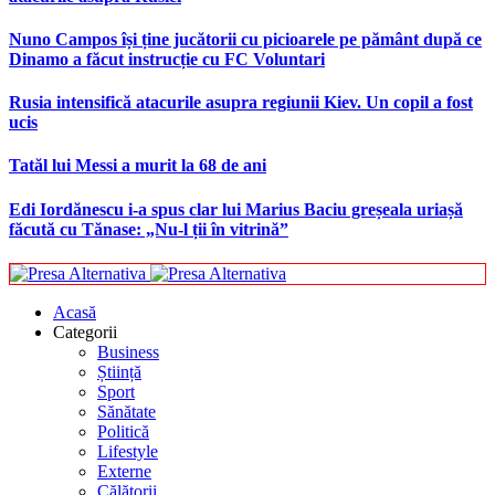
Nuno Campos își ține jucătorii cu picioarele pe pământ după ce
Dinamo a făcut instrucție cu FC Voluntari
Rusia intensifică atacurile asupra regiunii Kiev. Un copil a fost
ucis
Tatăl lui Messi a murit la 68 de ani
Edi Iordănescu i-a spus clar lui Marius Baciu greșeala uriașă
făcută cu Tănase: „Nu-l ții în vitrină”
Acasă
Categorii
Business
Știință
Sport
Sănătate
Politică
Lifestyle
Externe
Călătorii