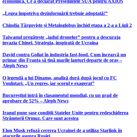
economică. Ce a declarat Președintele SUA pentru AXIOS
„Legea împotriva dezinformării trebuie adoptată!”
Chindia Târgoviște și Metaloglobus închid etapa a 2-a a Ligii 2
Taiwanul pregătește „iadul dronelor” pentru a descuraja
invazia Chinei. Strategia, inspirată de Ucraina
David contra Goliat în industria fast-food. Cum încearcă un
primar din Franța să țină marile lanțuri departe de oraș –
Aleph News
O legendă a lui Dinamo, analiză dură după jocul cu FC
Voulntari. „Un regres, iar scorul e exagerat”
Bucureștiul intră în clasamentul mondial, cu un grad de
aprobare de 52% – Aleph News
Iranul pune șase condiții Statelor Unite pentru redeschiderea
Strâmtorii Ormuz. Care sunt acestea
Elon Musk refuză cererea Ucrainei de a utiliza Starlink în
atacurile asupra Rusiei