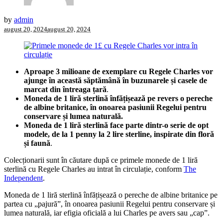
by
admin
august 20, 2024
august 20, 2024
Aproape 3 milioane de exemplare cu Regele Charles vor
ajunge în această săptămână în buzunarele și casele de
marcat din întreaga țară
.
Moneda de 1 liră sterlină înfățișează pe revers o pereche
de albine britanice, în onoarea pasiunii Regelui pentru
conservare și lumea naturală.
Moneda de 1 liră sterlină face parte dintr-o serie de opt
modele, de la 1 penny la 2 lire sterline, inspirate din floră
și faună
.
Colecționarii sunt în căutare după ce primele monede de 1 liră
sterlină cu Regele Charles au intrat în circulație, conform
The
Independent
.
Moneda de 1 liră sterlină înfățișează o pereche de albine britanice pe
partea cu „pajură”, în onoarea pasiunii Regelui pentru conservare și
lumea naturală, iar efigia oficială a lui Charles pe avers sau „cap”.