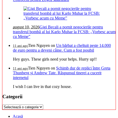
august 10, 2026
Gigi Becali a pornit negocierile pentru
transferul bombă al lui Karlo Muhar la FCSB: „Vorbesc acum
cu Meme”
Tien Nguyen
on
Un bărbat a cheltuit peste 14.000
11 ani ago
de euro pentru a deveni câine. Cum a fost posibil
Hey guys. These girls need your helps. Hurry up!!
Tien Nguyen
on
Schimb dur de replici între Greta
11 ani ago
Thunberg și Andrew Tate. Răspunsul tinerei a cucerit
internetul
I wish I can live in that cozy house.
Categorii
Categorii
Acasă