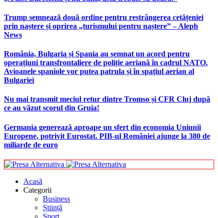
Trump semnează două ordine pentru restrângerea cetățeniei
prin naștere și oprirea „turismului pentru naștere” – Aleph
News
România, Bulgaria și Spania au semnat un acord pentru
operațiuni transfrontaliere de poliție aeriană în cadrul NATO.
Avioanele spaniole vor putea patrula și în spațiul aerian al
Bulgariei
Nu mai transmit meciul retur dintre Tromso și CFR Cluj după
ce au văzut scorul din Gruia!
Germania generează aproape un sfert din economia Uniunii
Europene, potrivit Eurostat. PIB-ul României ajunge la 380 de
miliarde de euro
Acasă
Categorii
Business
Știință
Sport