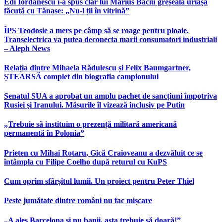
Edi Iordănescu i-a spus clar lui Marius Baciu greșeala uriașă
făcută cu Tănase: „Nu-l ții în vitrină”
ÎPS Teodosie a mers pe câmp să se roage pentru ploaie.
Transelectrica va putea deconecta marii consumatori industriali
– Aleph News
Relația dintre Mihaela Rădulescu și Felix Baumgartner,
ȘTEARSĂ complet din biografia campionului
Senatul SUA a aprobat un amplu pachet de sancțiuni împotriva
Rusiei și Iranului. Măsurile îl vizează inclusiv pe Putin
„Trebuie să instituim o prezență militară americană
permanentă în Polonia”
Prieten cu Mihai Rotaru, Gică Craioveanu a dezvăluit ce se
întâmpla cu Filipe Coelho după returul cu KuPS
Cum oprim sfârșitul lumii. Un proiect pentru Peter Thiel
Peste jumătate dintre români nu fac mișcare
„A ales Barcelona și nu banii, asta trebuie să doară!”