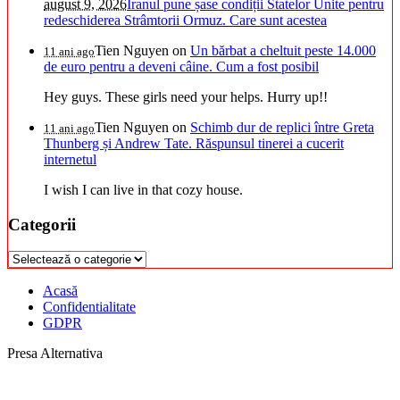
august 9, 2026
Iranul pune șase condiții Statelor Unite pentru
redeschiderea Strâmtorii Ormuz. Care sunt acestea
Tien Nguyen
on
Un bărbat a cheltuit peste 14.000
11 ani ago
de euro pentru a deveni câine. Cum a fost posibil
Hey guys. These girls need your helps. Hurry up!!
Tien Nguyen
on
Schimb dur de replici între Greta
11 ani ago
Thunberg și Andrew Tate. Răspunsul tinerei a cucerit
internetul
I wish I can live in that cozy house.
Categorii
Categorii
Acasă
Confidentialitate
GDPR
Presa Alternativa