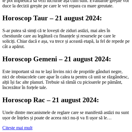
te pot împiedica să vezi lucrurile așa cum sunt. Evaluările greșite vor
duce la decizii greșite pe care le vei repara cu mare greutate.
Horoscop Taur – 21 august 2024:
S-ar putea să simți că te lovești de ziduri astăzi, mai ales în
chestiunile care au legătură cu finanțele și resursele pe care le
soliciți. Chiar dacă e așa, va trece și această etapă, la fel de repede pe
cât a apărut.
Horoscop Gemeni – 21 august 2024:
Este important să nu te lași învins nici de propriile gânduri negre,
nici de obstacolele care apar în calea ta pentru că unii se răzgândesc,
alții își fac alte planuri. Trebuie să rămâi cu picioarele pe pământ,
încrezător în forțele tale.
Horoscop Rac – 21 august 2024:
Unele dintre mecanismele de reglare care se manifestă astăzi nu sunt
ușor de înțeles și poate de aceea nici nu-ți va fi ușor să le…
Citeşte mai mult