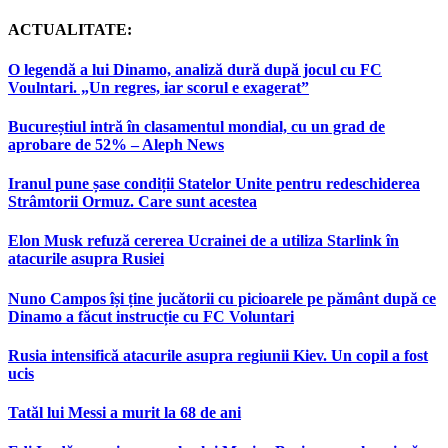
ACTUALITATE:
O legendă a lui Dinamo, analiză dură după jocul cu FC
Voulntari. „Un regres, iar scorul e exagerat”
Bucureștiul intră în clasamentul mondial, cu un grad de
aprobare de 52% – Aleph News
Iranul pune șase condiții Statelor Unite pentru redeschiderea
Strâmtorii Ormuz. Care sunt acestea
Elon Musk refuză cererea Ucrainei de a utiliza Starlink în
atacurile asupra Rusiei
Nuno Campos își ține jucătorii cu picioarele pe pământ după ce
Dinamo a făcut instrucție cu FC Voluntari
Rusia intensifică atacurile asupra regiunii Kiev. Un copil a fost
ucis
Tatăl lui Messi a murit la 68 de ani