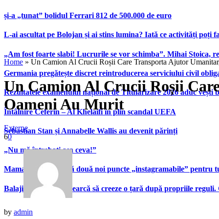
și-a „tunat” bolidul Ferrari 812 de 500.000 de euro
L-ai ascultat pe Bolojan și ai stins lumina? Iată ce activități poți 
„Am fost foarte slabi! Lucrurile se vor schimba”. Mihai Stoica,
Home
»
Un Camion Al Crucii Roșii Care Transporta Ajutor Umanitar
Germania pregătește discret reintroducerea serviciului civil oblig
Un Camion Al Crucii Roșii Care
Rezultatele examenului național de Titularizare 2026 aduc vești 
Oameni Au Murit
Întâlnire Ceferin – Al Khelaifi în plin scandal UEFA
Externe
Sebastian Stan și Annabelle Wallis au devenit părinți
6
0
„Nu mă întrebați așa ceva!”
Mamaia inaugurează două noi puncte „instagramabile” pentru turi
Balaji Srinivasan încearcă să creeze o țară după propriile reguli.
by
admin