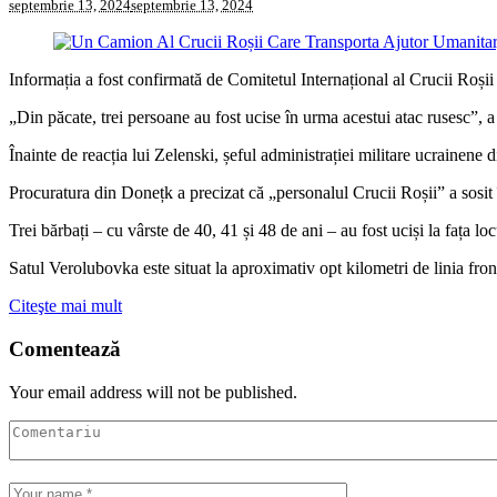
septembrie 13, 2024
septembrie 13, 2024
Informația a fost confirmată de Comitetul Internațional al Crucii Roș
„Din păcate, trei persoane au fost ucise în urma acestui atac rusesc”, 
Înainte de reacția lui Zelenski, șeful administrației militare ucrainene
Procuratura din Donețk a precizat că „personalul Crucii Roșii” a sosit 
Trei bărbați – cu vârste de 40, 41 și 48 de ani – au fost uciși la fața locu
Satul Verolubovka este situat la aproximativ opt kilometri de linia fro
Citeşte mai mult
Comentează
Your email address will not be published.