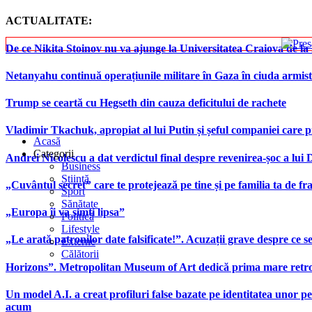
ACTUALITATE:
De ce Nikita Stoinov nu va ajunge la Universitatea Craiova de la Di
Netanyahu continuă operațiunile militare în Gaza în ciuda armist
Trump se ceartă cu Hegseth din cauza deficitului de rachete
Vladimir Tkachuk, apropiat al lui Putin și șeful companiei care 
Acasă
Categorii
Andrei Nicolescu a dat verdictul final despre revenirea-șoc a lui
Business
Știință
„Cuvântul secret” care te protejează pe tine și pe familia ta de fra
Sport
Sănătate
„Europa îi va simți lipsa”
Politică
Lifestyle
„Le arată patronilor date falsificate!”. Acuzații grave despre ce s
Externe
Călătorii
Horizons”. Metropolitan Museum of Art dedică prima mare retrospe
Un model A.I. a creat profiluri false bazate pe identitatea unor p
acum