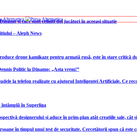
namo și care sunt ceilalți doi jucători în aceeași situație
ițiului – Aleph News
produce drone kamikaze pentru armată rusă, este în stare critică d
 Dennis Politic la Dinamo: „Asta vrem!”
udele la telefon realizate cu ajutorul Inteligenței Artificiale. Ce r
e întâmplă în Superliga
ctivă designerului și aduce în prim-plan atât creațiile sale, cât ș
ersoane în timpul unui test de securitate. Cercetătorii spun că este