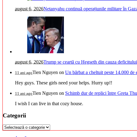
august 6, 2026
Netanyahu continuă operațiunile militare în Gaz
august 6, 2026
Trump se ceartă cu Hegseth din cauza deficitului
Tien Nguyen
on
Un bărbat a cheltuit peste 14.000 de 
11 ani ago
Hey guys. These girls need your helps. Hurry up!!
Tien Nguyen
on
Schimb dur de replici între Greta Thu
11 ani ago
I wish I can live in that cozy house.
Categorii
Categorii