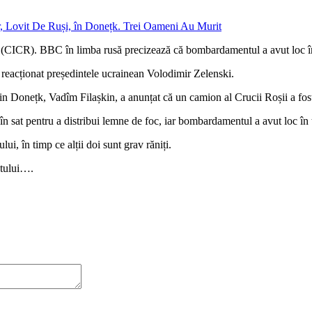
ii (CICR). BBC în limba rusă precizează că bombardamentul a avut loc în
a reacționat președintele ucrainean Volodimir Zelenski.
 din Donețk, Vadîm Filașkin, a anunțat că un camion al Crucii Roșii a fost
în sat pentru a distribui lemne de foc, iar bombardamentul a avut loc în 
lui, în timp ce alții doi sunt grav răniți.
ntului….