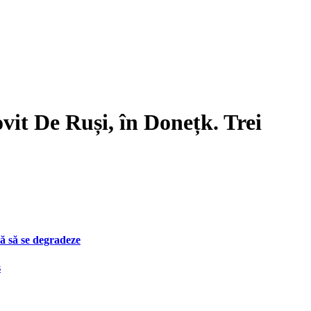
it De Ruși, în Donețk. Trei
ă să se degradeze
s