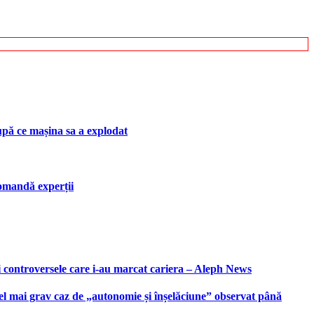
upă ce mașina sa a explodat
ecomandă experții
i controversele care i-au marcat cariera – Aleph News
 cel mai grav caz de „autonomie și înșelăciune” observat până