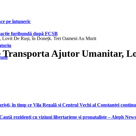
face pe întuneric
 reacție furibundă după FCSB
, Lovit De Ruși, în Donețk. Trei Oameni Au Murit
atoriu
 Transporta Ajutor Umanitar, Lov
bune
ști, în timp ce Vila Regală și Centrul Vechi al Constanței continu
 Caută rezidenți cu viziuni libertariene și pronataliste – Aleph New