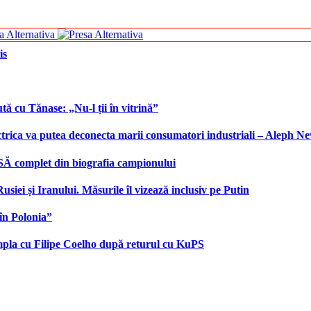
is
tă cu Tănase: „Nu-l ții în vitrină”
ctrica va putea deconecta marii consumatori industriali – Aleph N
SĂ complet din biografia campionului
iei și Iranului. Măsurile îl vizează inclusiv pe Putin
în Polonia”
âmpla cu Filipe Coelho după returul cu KuPS