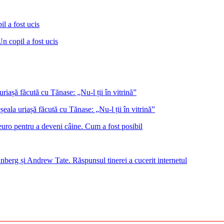
Un copil a fost ucis
eala uriașă făcută cu Tănase: „Nu-l ții în vitrină”
euro pentru a deveni câine. Cum a fost posibil
nberg și Andrew Tate. Răspunsul tinerei a cucerit internetul