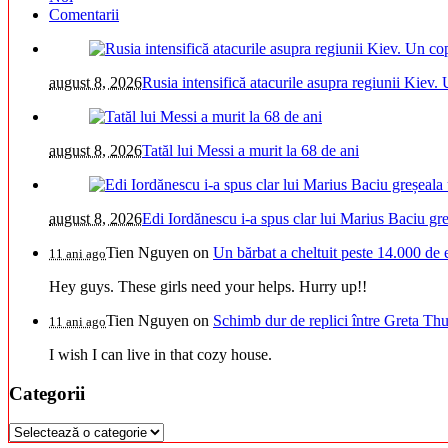
Comentarii
august 8, 2026
Rusia intensifică atacurile asupra regiunii Kiev. 
august 8, 2026
Tatăl lui Messi a murit la 68 de ani
august 8, 2026
Edi Iordănescu i-a spus clar lui Marius Baciu greș
Tien Nguyen
on
Un bărbat a cheltuit peste 14.000 de 
11 ani ago
Hey guys. These girls need your helps. Hurry up!!
Tien Nguyen
on
Schimb dur de replici între Greta Thu
11 ani ago
I wish I can live in that cozy house.
Categorii
Categorii