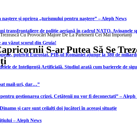
 naștere și oprirea „turismului pentru naștere” – Aleph News
transfrontaliere de poliție aeriană în cadrul NATO. Avioanele span
Trezească Cu Provocări Majore De La Partenerii Cei Mai Importanți
 au văzut scorul din Gruia!
apricornii S-ar Putea Să Se Tre
ene, potrivit Eurostat. PIB-ul României ajunge la 380 de miliard
ți
elele de Inteligență Artificială. Studiul arată cum barierele de sigu
bat mail-uri, dar…”
 pentru gestionarea crizei. Cetățenii nu vor fi deconectați” – Alep
namo și care sunt ceilalți doi jucători în aceeași situație
ițiului – Aleph News