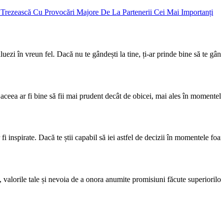
luezi în vreun fel. Dacă nu te gândești la tine, ți-ar prinde bine să te gând
aceea ar fi bine să fii mai prudent decât de obicei, mai ales în momentel
r fi inspirate. Dacă te știi capabil să iei astfel de decizii în momentele fo
ia, valorile tale și nevoia de a onora anumite promisiuni făcute superioril