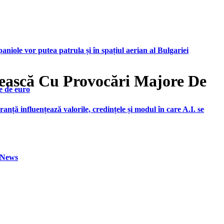
iole vor putea patrula și în spațiul aerian al Bulgariei
zească Cu Provocări Majore De
e de euro
ranță influențează valorile, credințele și modul în care A.I. se
h News