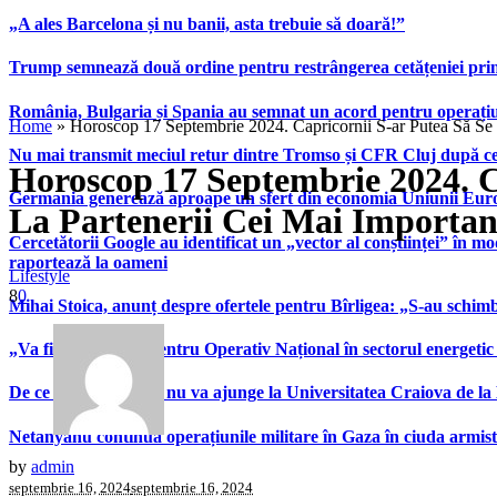
„A ales Barcelona și nu banii, asta trebuie să doară!”
Trump semnează două ordine pentru restrângerea cetățeniei prin
România, Bulgaria și Spania au semnat un acord pentru operațiuni 
Home
»
Horoscop 17 Septembrie 2024. Capricornii S-ar Putea Să Se 
Nu mai transmit meciul retur dintre Tromso și CFR Cluj după ce
Horoscop 17 Septembrie 2024. C
Germania generează aproape un sfert din economia Uniunii Europ
La Partenerii Cei Mai Importan
Cercetătorii Google au identificat un „vector al conștiinței” în mod
raportează la oameni
Lifestyle
8
0
Mihai Stoica, anunț despre ofertele pentru Bîrligea: „S-au schim
„Va fi înființat un Centru Operativ Național în sectorul energetic
De ce Nikita Stoinov nu va ajunge la Universitatea Craiova de la Di
Netanyahu continuă operațiunile militare în Gaza în ciuda armist
by
admin
septembrie 16, 2024
septembrie 16, 2024