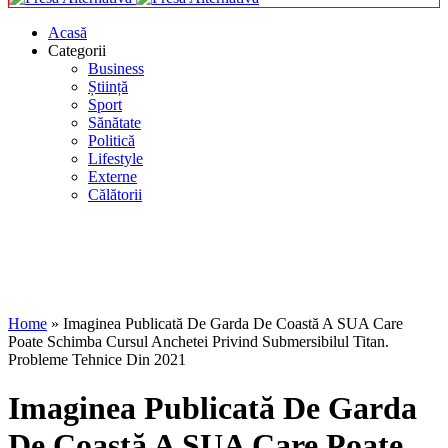
Acasă
Categorii
Business
Știință
Sport
Sănătate
Politică
Lifestyle
Externe
Călătorii
Home
»
Imaginea Publicată De Garda De Coastă A SUA Care
Poate Schimba Cursul Anchetei Privind Submersibilul Titan.
Probleme Tehnice Din 2021
Imaginea Publicată De Garda
De Coastă A SUA Care Poate