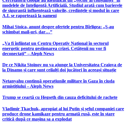
Cercetătorii Google au identificat un „vector al conștiinței” în
modelele de Inteligență Artificială. Studiul arată cum barierele
de siguranță influențează valorile, credințele și modul în care
A.I. se raportează la oameni
Mihai Stoica, anunț despre ofertele pentru Bîrligea: „S-au
schimbat mail-uri, dar…”
„Va fi înființat un Centru Operativ Național în sectorul
energetic pentru gestionarea crizei. Cetățenii nu vor fi
deconectați” – Aleph News
De ce Nikita Stoinov nu va ajunge la Universitatea Craiova de
la Dinamo și care sunt ceilalți doi jucători în aceeași situație
Netanyahu continuă operațiunile militare în Gaza în ciuda
armistițiului – Aleph News
Trump se ceartă cu Hegseth din cauza deficitului de rachete
Vladimir Tkachuk, apropiat al lui Putin și șeful companiei care
produce drone kamikaze pentru armată rusă, este în stare
critică după ce mașina sa a explodat