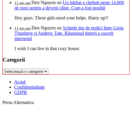
Tien Nguyen
on
Un bărbat a cheltuit peste 14.000
11 ani ago
de euro pentru a deveni câine. Cum a fost posibil
Hey guys. These girls need your helps. Hurry up!!
Tien Nguyen
on
Schimb dur de replici între Greta
11 ani ago
Thunberg și Andrew Tate. Răspunsul tinerei a cucerit
internetul
I wish I can live in that cozy house.
Categorii
Categorii
Acasă
Confidentialitate
GDPR
Presa Alternativa