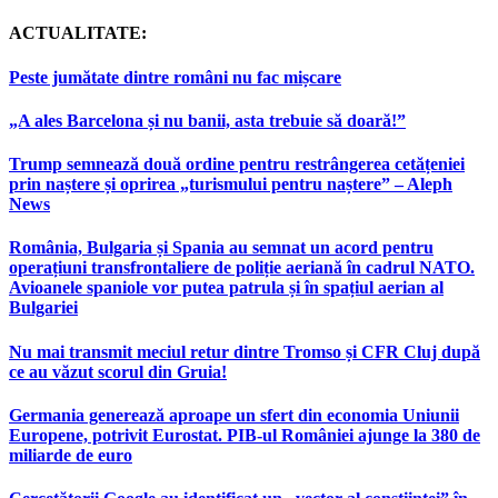
ACTUALITATE:
Peste jumătate dintre români nu fac mișcare
„A ales Barcelona și nu banii, asta trebuie să doară!”
Trump semnează două ordine pentru restrângerea cetățeniei
prin naștere și oprirea „turismului pentru naștere” – Aleph
News
România, Bulgaria și Spania au semnat un acord pentru
operațiuni transfrontaliere de poliție aeriană în cadrul NATO.
Avioanele spaniole vor putea patrula și în spațiul aerian al
Bulgariei
Nu mai transmit meciul retur dintre Tromso și CFR Cluj după
ce au văzut scorul din Gruia!
Germania generează aproape un sfert din economia Uniunii
Europene, potrivit Eurostat. PIB-ul României ajunge la 380 de
miliarde de euro