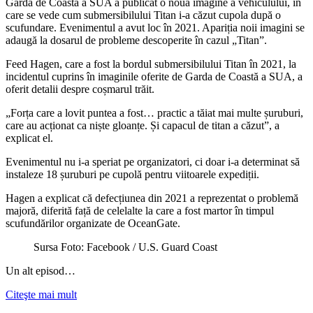
Garda de Coastă a SUA a publicat o nouă imagine a vehiculului, în
care se vede cum submersibilului Titan i-a căzut cupola după o
scufundare. Evenimentul a avut loc în 2021. Apariția noii imagini se
adaugă la dosarul de probleme descoperite în cazul „Titan”.
Feed Hagen, care a fost la bordul submersibilului Titan în 2021, la
incidentul cuprins în imaginile oferite de Garda de Coastă a SUA, a
oferit detalii despre coșmarul trăit.
„Forța care a lovit puntea a fost… practic a tăiat mai multe șuruburi,
care au acționat ca niște gloanțe. Și capacul de titan a căzut”, a
explicat el.
Evenimentul nu i-a speriat pe organizatori, ci doar i-a determinat să
instaleze 18 șuruburi pe cupolă pentru viitoarele expediții.
Hagen a explicat că defecțiunea din 2021 a reprezentat o problemă
majoră, diferită față de celelalte la care a fost martor în timpul
scufundărilor organizate de OceanGate.
Sursa Foto: Facebook / U.S. Guard Coast
Un alt episod…
Citeşte mai mult