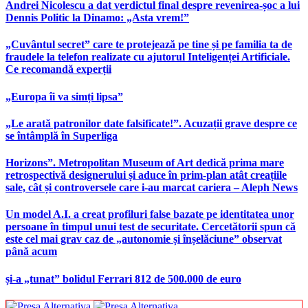
Andrei Nicolescu a dat verdictul final despre revenirea-șoc a lui
Dennis Politic la Dinamo: „Asta vrem!”
„Cuvântul secret” care te protejează pe tine și pe familia ta de
fraudele la telefon realizate cu ajutorul Inteligenței Artificiale.
Ce recomandă experții
„Europa îi va simți lipsa”
„Le arată patronilor date falsificate!”. Acuzații grave despre ce
se întâmplă în Superliga
Horizons”. Metropolitan Museum of Art dedică prima mare
retrospectivă designerului și aduce în prim-plan atât creațiile
sale, cât și controversele care i-au marcat cariera – Aleph News
Un model A.I. a creat profiluri false bazate pe identitatea unor
persoane în timpul unui test de securitate. Cercetătorii spun că
este cel mai grav caz de „autonomie și înșelăciune” observat
până acum
și-a „tunat” bolidul Ferrari 812 de 500.000 de euro