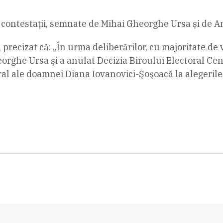
contestații, semnate de Mihai Gheorghe Ursa și de A
 precizat că: „În urma deliberărilor, cu majoritate de 
ghe Ursa şi a anulat Decizia Biroului Electoral Centr
oral ale doamnei Diana Iovanovici-Şoşoacă la alegeril