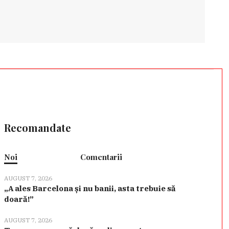
Recomandate
Noi
Comentarii
AUGUST 7, 2026
„A ales Barcelona și nu banii, asta trebuie să
doară!”
AUGUST 7, 2026