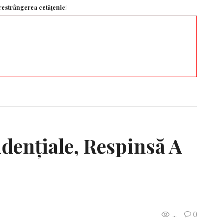
a cetățeniei prin naștere și oprirea „turismului pentru naștere” – Aleph N
dențiale, Respinsă A
...
0