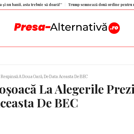
ii, asta trebuie să doară!”
Trump semnează două ordine pentru restrângere
, Respinsă A Doua Oară, De Data Aceasta De BEC
șoacă La Alegerile Prezi
ceasta De BEC