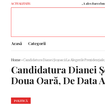
ACTUALITATE:
„A ales Barcelona și nu ban
Acasă
Categorii
Home
»
Candidatura Dianei Șoșoacă La Alegerile Prezidențiale
Candidatura Dianei Șo
Doua Oară, De Data A
POLITICĂ