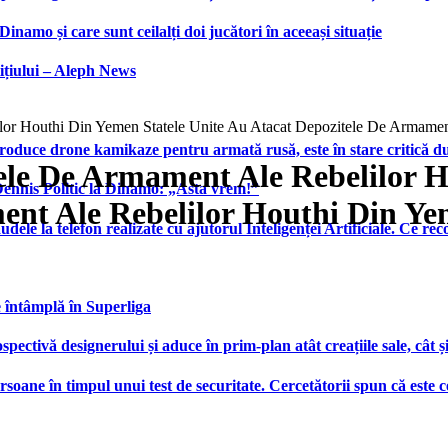
namo și care sunt ceilalți doi jucători în aceeași situație
ițiului – Aleph News
ilor Houthi Din Yemen Statele Unite Au Atacat Depozitele De Armame
produce drone kamikaze pentru armată rusă, este în stare critică d
tele De Armament Ale Rebelilor H
 Dennis Politic la Dinamo: „Asta vrem!”
ent Ale Rebelilor Houthi Din Y
udele la telefon realizate cu ajutorul Inteligenței Artificiale. Ce r
e întâmplă în Superliga
ctivă designerului și aduce în prim-plan atât creațiile sale, cât ș
ersoane în timpul unui test de securitate. Cercetătorii spun că este