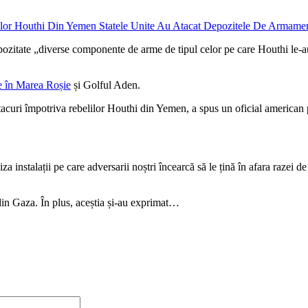
 depozitate „diverse componente de arme de tipul celor pe care Houthi le-au 
le în Marea Roșie
și Golful Aden.
curi împotriva rebelilor Houthi din Yemen, a spus un oficial american p
 instalații pe care adversarii noștri încearcă să le țină în afara razei de 
 din Gaza. În plus, aceștia și-au exprimat…