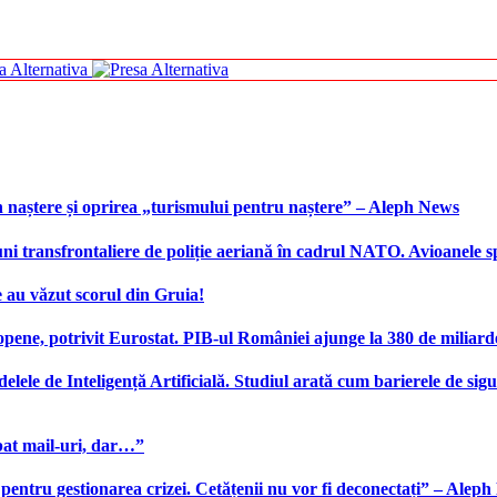
 naștere și oprirea „turismului pentru naștere” – Aleph News
transfrontaliere de poliție aeriană în cadrul NATO. Avioanele span
 au văzut scorul din Gruia!
ene, potrivit Eurostat. PIB-ul României ajunge la 380 de miliard
elele de Inteligență Artificială. Studiul arată cum barierele de sigu
bat mail-uri, dar…”
 pentru gestionarea crizei. Cetățenii nu vor fi deconectați” – Alep