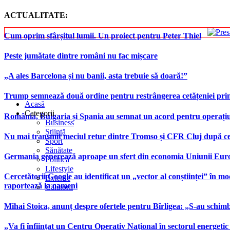
ACTUALITATE:
Cum oprim sfârșitul lumii. Un proiect pentru Peter Thiel
Peste jumătate dintre români nu fac mișcare
„A ales Barcelona și nu banii, asta trebuie să doară!”
Trump semnează două ordine pentru restrângerea cetățeniei prin
Acasă
Categorii
România, Bulgaria și Spania au semnat un acord pentru operațiuni 
Business
Știință
Nu mai transmit meciul retur dintre Tromso și CFR Cluj după ce
Sport
Sănătate
Germania generează aproape un sfert din economia Uniunii Europ
Politică
Lifestyle
Cercetătorii Google au identificat un „vector al conștiinței” în mod
Externe
raportează la oameni
Călătorii
Mihai Stoica, anunț despre ofertele pentru Bîrligea: „S-au schim
„Va fi înființat un Centru Operativ Național în sectorul energetic