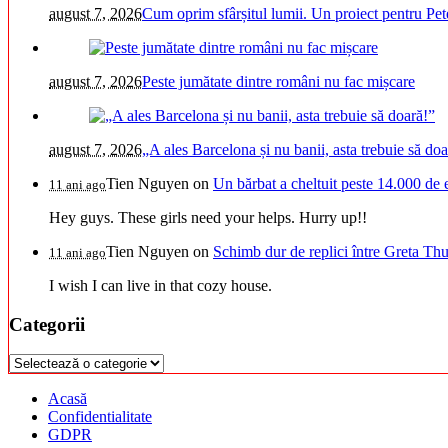
august 7, 2026
Cum oprim sfârșitul lumii. Un proiect pentru Pet
august 7, 2026
Peste jumătate dintre români nu fac mișcare
august 7, 2026
„A ales Barcelona și nu banii, asta trebuie să doa
Tien Nguyen
on
Un bărbat a cheltuit peste 14.000 de 
11 ani ago
Hey guys. These girls need your helps. Hurry up!!
Tien Nguyen
on
Schimb dur de replici între Greta Thu
11 ani ago
I wish I can live in that cozy house.
Categorii
Categorii
Acasă
Confidentialitate
GDPR