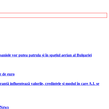
iole vor putea patrula și în spațiul aerian al Bulgariei
e de euro
ranță influențează valorile, credințele și modul în care A.I. se
h News