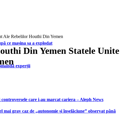
nt Ale Rebelilor Houthi Din Yemen
upă ce mașina sa a explodat
outhi Din Yemen Statele Unite
emen
ecomandă experții
i controversele care i-au marcat cariera – Aleph News
 cel mai grav caz de „autonomie și înșelăciune” observat până