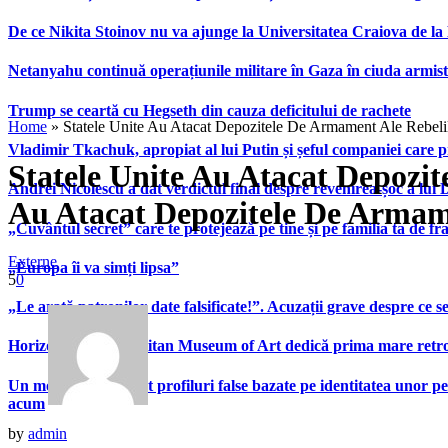
De ce Nikita Stoinov nu va ajunge la Universitatea Craiova de la Di
Netanyahu continuă operațiunile militare în Gaza în ciuda armist
Trump se ceartă cu Hegseth din cauza deficitului de rachete
Home
»
Statele Unite Au Atacat Depozitele De Armament Ale Rebel
Vladimir Tkachuk, apropiat al lui Putin și șeful companiei care 
Statele Unite Au Atacat Depozi
Andrei Nicolescu a dat verdictul final despre revenirea-șoc a lui
Au Atacat Depozitele De Armam
„Cuvântul secret” care te protejează pe tine și pe familia ta de fra
Externe
„Europa îi va simți lipsa”
5
0
„Le arată patronilor date falsificate!”. Acuzații grave despre ce s
Horizons”. Metropolitan Museum of Art dedică prima mare retrospe
Un model A.I. a creat profiluri false bazate pe identitatea unor p
acum
by
admin