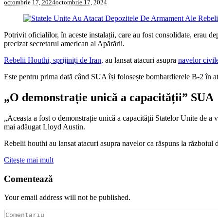
octombrie 17, 2024
octombrie 17, 2024
Potrivit oficialilor, în aceste instalații, care au fost consolidate, erau
precizat secretarul american al Apărării.
Rebelii Houthi, sprijiniți de Iran,
au lansat atacuri asupra
navelor civi
Este pentru prima dată când SUA își folosește bombardierele B-2 în ata
„O demonstrație unică a capacității” SUA
„Aceasta a fost o demonstrație unică a capacității Statelor Unite de a viza
mai adăugat Lloyd Austin.
Rebelii houthi au lansat atacuri asupra navelor ca răspuns la războiul
Citeşte mai mult
Comentează
Your email address will not be published.