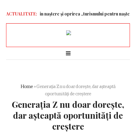
cetățeniei prin naștere și oprirea „turismului pentru naștere” – A
ACTUALITATE:
Home
»
Generația Z nu doar dorește, dar așteaptă
oportunități de creștere
Generația Z nu doar dorește,
dar așteaptă oportunități de
creștere