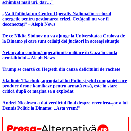
schimbat mail-uri, dar…”
„Va fi înființat un Centru Operativ Național în sectorul
energetic pentru gestionarea crizei. Cetățenii nu vor fi
deconectați” – Aleph News
De ce Nikita Stoinov nu va ajunge la Universitatea Craiova de
la Dinamo și care sunt ceilalți doi jucători în aceeași situație
Netanyahu continuă operațiunile militare în Gaza în ciuda
armistițiului – Aleph News
Trump se ceartă cu Hegseth din cauza deficitului de rachete
Vladimir Tkachuk, apropiat al lui Putin și șeful companiei care
produce drone kamikaze pentru armată rusă, este în stare
critică după ce mașina sa a explodat
Andrei Nicolescu a dat verdictul final despre revenirea-șoc a lui
Dennis Politic la Dinamo: „Asta vrem!”