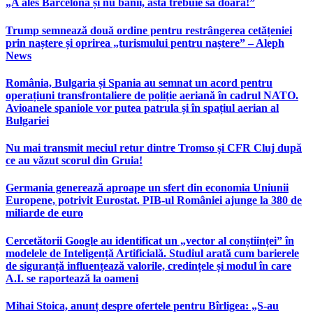
„A ales Barcelona și nu banii, asta trebuie să doară!”
Trump semnează două ordine pentru restrângerea cetățeniei
prin naștere și oprirea „turismului pentru naștere” – Aleph
News
România, Bulgaria și Spania au semnat un acord pentru
operațiuni transfrontaliere de poliție aeriană în cadrul NATO.
Avioanele spaniole vor putea patrula și în spațiul aerian al
Bulgariei
Nu mai transmit meciul retur dintre Tromso și CFR Cluj după
ce au văzut scorul din Gruia!
Germania generează aproape un sfert din economia Uniunii
Europene, potrivit Eurostat. PIB-ul României ajunge la 380 de
miliarde de euro
Cercetătorii Google au identificat un „vector al conștiinței” în
modelele de Inteligență Artificială. Studiul arată cum barierele
de siguranță influențează valorile, credințele și modul în care
A.I. se raportează la oameni
Mihai Stoica, anunț despre ofertele pentru Bîrligea: „S-au