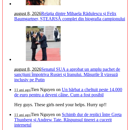
august 8, 2026
Relația dintre Mihaela Rădulescu și Felix
Baumgartner, ȘTEARSĂ complet din biografia campionului
august 8, 2026
Senatul SUA a aprobat un amplu pachet de
sancțiuni împotriva Rusiei și Iranului. Măsurile îl vizează
inclusiv pe Putin
Tien Nguyen
on
Un bărbat a cheltuit peste 14.000
11 ani ago
de euro pentru a deveni câine. Cum a fost posibil
Hey guys. These girls need your helps. Hurry up!!
Tien Nguyen
on
Schimb dur de replici între Greta
11 ani ago
Thunberg și Andrew Tate. Răspunsul tinerei a cucerit
internetul