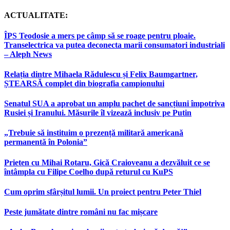
ACTUALITATE:
ÎPS Teodosie a mers pe câmp să se roage pentru ploaie.
Transelectrica va putea deconecta marii consumatori industriali
– Aleph News
Relația dintre Mihaela Rădulescu și Felix Baumgartner,
ȘTEARSĂ complet din biografia campionului
Senatul SUA a aprobat un amplu pachet de sancțiuni împotriva
Rusiei și Iranului. Măsurile îl vizează inclusiv pe Putin
„Trebuie să instituim o prezență militară americană
permanentă în Polonia”
Prieten cu Mihai Rotaru, Gică Craioveanu a dezvăluit ce se
întâmpla cu Filipe Coelho după returul cu KuPS
Cum oprim sfârșitul lumii. Un proiect pentru Peter Thiel
Peste jumătate dintre români nu fac mișcare