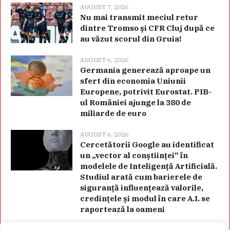
AUGUST 7, 2026
Nu mai transmit meciul retur
dintre Tromso și CFR Cluj după ce
au văzut scorul din Gruia!
AUGUST 6, 2026
Germania generează aproape un
sfert din economia Uniunii
Europene, potrivit Eurostat. PIB-
ul României ajunge la 380 de
miliarde de euro
AUGUST 6, 2026
Cercetătorii Google au identificat
un „vector al conștiinței” în
modelele de Inteligență Artificială.
Studiul arată cum barierele de
siguranță influențează valorile,
credințele și modul în care A.I. se
raportează la oameni