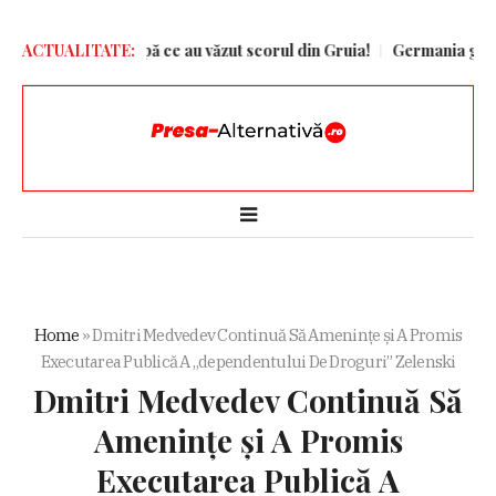
și CFR Cluj după ce au văzut scorul din Gruia!
ACTUALITATE:
Germania generează
Home
»
Dmitri Medvedev Continuă Să Amenințe și A Promis
Executarea Publică A „dependentului De Droguri” Zelenski
Dmitri Medvedev Continuă Să
Amenințe și A Promis
Executarea Publică A