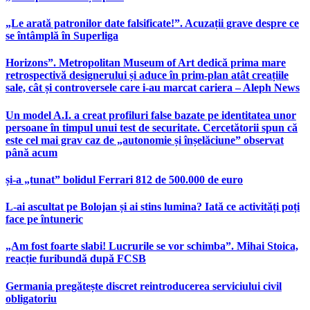
„Le arată patronilor date falsificate!”. Acuzații grave despre ce
se întâmplă în Superliga
Horizons”. Metropolitan Museum of Art dedică prima mare
retrospectivă designerului și aduce în prim-plan atât creațiile
sale, cât și controversele care i-au marcat cariera – Aleph News
Un model A.I. a creat profiluri false bazate pe identitatea unor
persoane în timpul unui test de securitate. Cercetătorii spun că
este cel mai grav caz de „autonomie și înșelăciune” observat
până acum
și-a „tunat” bolidul Ferrari 812 de 500.000 de euro
L-ai ascultat pe Bolojan și ai stins lumina? Iată ce activități poți
face pe întuneric
„Am fost foarte slabi! Lucrurile se vor schimba”. Mihai Stoica,
reacție furibundă după FCSB
Germania pregătește discret reintroducerea serviciului civil
obligatoriu