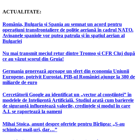
ACTUALITATE:
România, Bulgaria și Spania au semnat un acord pentru
operațiuni transfrontaliere de poliție aeriană în cadrul NATO.
Avioanele spaniole vor putea patrula și în spațiul aerian al
Bulgariei
Nu mai transmit meciul retur dintre Tromso și CFR Cluj după
ce au văzut scorul din Gruia!
Germania generează aproape un sfert din economia Uniunii
Europene, potrivit Eurostat. PIB-ul României ajunge la 380 de
miliarde de euro
Cercetătorii Google au identificat un „vector al conștiinței” în
modelele de Inteligență Artificială. Studiul arată cum barierele
de siguranță influențează valorile, credințele și modul în care
A.I. se raportează la oameni
Mihai Stoica, anunț despre ofertele pentru Bîrligea: „S-au
schimbat mail-uri, dar…”