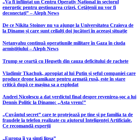
„Va fi înființat un Centru Operativ Național în sectorul
energetic pentru gestionarea crizei. Cetățenii nu vor fi
deconectați” – Aleph News
De ce Nikita Stoinov nu va ajunge la Universitatea Craiova de
la Dinamo și care sunt ceilalți doi jucători în aceeași situație
Netanyahu continuă operațiunile militare în Gaza în ciuda
armistițiului – Aleph News
Trump se ceartă cu Hegseth din cauza deficitului de rachete
Vladimir Tkachuk, apropiat al lui Putin și șeful companiei care
produce drone kamikaze pentru armată rusă, este în stare
critică după ce mașina sa a explodat
Andrei Nicolescu a dat verdictul final despre revenirea-șoc a lui
Dennis Politic la Dinamo: „Asta vrem!”
„Cuvântul secret” care te protejează pe tine și pe familia ta de
fraudele la telefon realizate cu ajutorul Inteligenței Artificiale.
Ce recomandă experții
„Europa îi va simți lipsa”