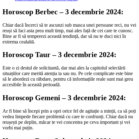
Horoscop Berbec – 3 decembrie 2024:
Chiar dacă încerci să te ascunzi sub masca unei persoane reci, nu vei
reuși să faci asta prea mult timp, mai ales față de cei care te cunosc.
Bine ar fi să temperezi această tendință, dar să nu te duci nici în
extrema cealaltă.
Horoscop Taur – 3 decembrie 2024:
Este o zi destul de solicitantă, dar mai ales la capitolul selectării
situațiilor care merită atenția ta sau nu. Pe cele complicate este bine
să le abordezi cu răbdare, pentru că informațiile reale sunt mai greu
accesibile în această perioadă.
Horoscop Gemeni – 3 decembrie 2024:
Ar fi bine să începi prin a opri orice fel de agitație a minții, ca să poți
vedea limpede fiecare problemă cu care te confrunți. Chiar dacă nu
reușești pe deplin, măcar te vei concentra pe ceva important și vei
vorbi mai puțin.