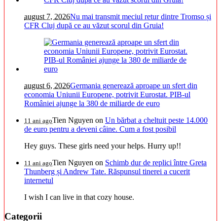
august 7, 2026
Nu mai transmit meciul retur dintre Tromso și
CFR Cluj după ce au văzut scorul din Gruia!
august 6, 2026
Germania generează aproape un sfert din
economia Uniunii Europene, potrivit Eurostat. PIB-ul
României ajunge la 380 de miliarde de euro
Tien Nguyen
on
Un bărbat a cheltuit peste 14.000
11 ani ago
de euro pentru a deveni câine. Cum a fost posibil
Hey guys. These girls need your helps. Hurry up!!
Tien Nguyen
on
Schimb dur de replici între Greta
11 ani ago
Thunberg și Andrew Tate. Răspunsul tinerei a cucerit
internetul
I wish I can live in that cozy house.
Categorii