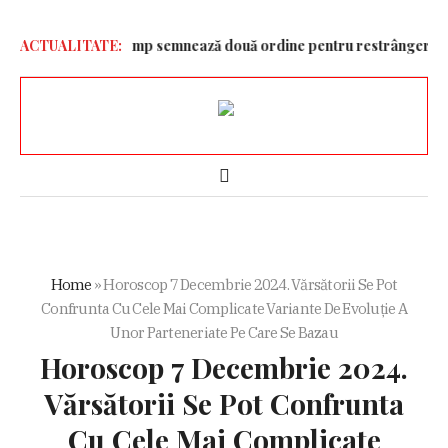
ă doară!”
ACTUALITATE:
Trump semnează două ordine pentru restrângerea cetățen
Home
»
Horoscop 7 Decembrie 2024. Vărsătorii Se Pot
Confrunta Cu Cele Mai Complicate Variante De Evoluție A
Unor Parteneriate Pe Care Se Bazau
Horoscop 7 Decembrie 2024.
Vărsătorii Se Pot Confrunta
Cu Cele Mai Complicate