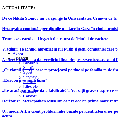
ACTUALITATE:
De ce Nikita Stoinov nu va ajunge la Universitatea Craiova de la Di
Netanyahu continuă operațiunile militare în Gaza în ciuda armist
Trump se ceartă cu Hegseth din cauza deficitului de rachete
Vladimir Tkachuk, apropiat al lui Putin și șeful companiei care 
Acasă
Categorii
Andrei Nicolescu a dat verdictul final despre revenirea-șoc a lui
Business
Știință
„Cuvântul secret” care te protejează pe tine și pe familia ta de fra
Sport
Sănătate
„Europa îi va simți lipsa”
Politică
Lifestyle
„Le arată patronilor date falsificate!”. Acuzații grave despre ce s
Externe
Călătorii
Horizons”. Metropolitan Museum of Art dedică prima mare retrospe
Un model A.I. a creat profiluri false bazate pe identitatea unor p
acum