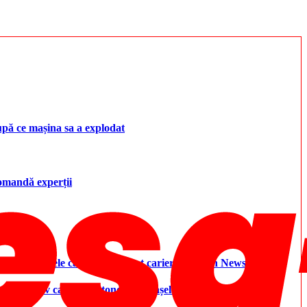
upă ce mașina sa a explodat
ecomandă experții
i controversele care i-au marcat cariera – Aleph News
 cel mai grav caz de „autonomie și înșelăciune” observat până