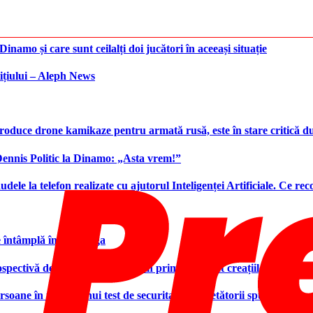
namo și care sunt ceilalți doi jucători în aceeași situație
ițiului – Aleph News
produce drone kamikaze pentru armată rusă, este în stare critică d
 Dennis Politic la Dinamo: „Asta vrem!”
udele la telefon realizate cu ajutorul Inteligenței Artificiale. Ce r
e întâmplă în Superliga
ctivă designerului și aduce în prim-plan atât creațiile sale, cât ș
ersoane în timpul unui test de securitate. Cercetătorii spun că este