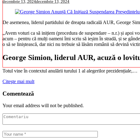
decembrie 13, 2024
decembrie 13, 2024
De asemenea, liderul partidului de dreapta radicală AUR, George Simio
„Avem voturi ca să inițiem (procedura de suspendare – n.r.) și apoi vom
acum – pentru că mulți oameni îmi scriu să ieșim în stradă, și se gânde
o să se liniștească, dar nici nu trebuie să lăsăm românii să devină vict
George Simion, liderul AUR, acuză o lovitu
Totul vine în contextul anulării turului 1 al alegerilor prezidențiale,…
Citeşte mai mult
Comentează
Your email address will not be published.