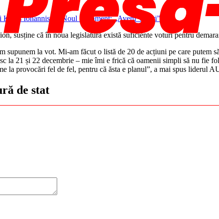
n, susține că în noua legislatură există suficiente voturi pentru demara
 supunem la vot. Mi-am făcut o listă de 20 de acțiuni pe care putem să l
sc la 21 și 22 decembrie – mie îmi e frică că oamenii simpli să nu fie f
ime la provocări fel de fel, pentru că ăsta e planul”, a mai spus liderul 
ră de stat