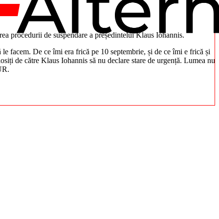
rea procedurii de suspendare a președintelui Klaus Iohannis.
e facem. De ce îmi era frică pe 10 septembrie, și de ce îmi e frică și
olosiți de către Klaus Iohannis să nu declare stare de urgență. Lumea nu
AUR.