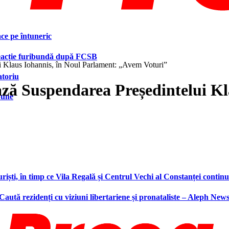
face pe întuneric
 reacție furibundă după FCSB
i Klaus Iohannis, în Noul Parlament: „Avem Voturi”
atoriu
ză Suspendarea Președintelui Kl
bune
ști, în timp ce Vila Regală și Centrul Vechi al Constanței continu
 Caută rezidenți cu viziuni libertariene și pronataliste – Aleph New