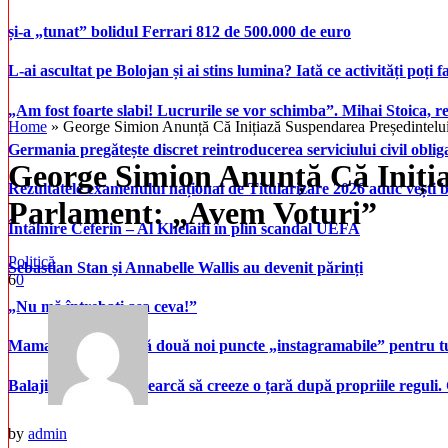
și-a „tunat” bolidul Ferrari 812 de 500.000 de euro
L-ai ascultat pe Bolojan și ai stins lumina? Iată ce activități poți 
„Am fost foarte slabi! Lucrurile se vor schimba”. Mihai Stoica,
Home
»
George Simion Anunță Că Inițiază Suspendarea Președintelu
Germania pregătește discret reintroducerea serviciului civil oblig
George Simion Anunță Că Iniția
Rezultatele examenului național de Titularizare 2026 aduc vești 
Parlament: „Avem Voturi”
Întâlnire Ceferin – Al Khelaifi în plin scandal UEFA
Politică
Sebastian Stan și Annabelle Wallis au devenit părinți
6
0
„Nu mă întrebați așa ceva!”
Mamaia inaugurează două noi puncte „instagramabile” pentru turi
Balaji Srinivasan încearcă să creeze o țară după propriile reguli.
by
admin