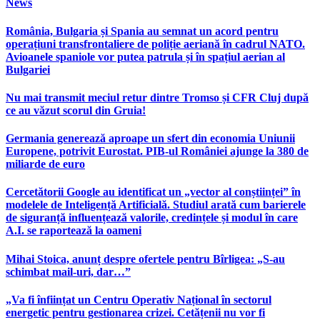
News
România, Bulgaria și Spania au semnat un acord pentru
operațiuni transfrontaliere de poliție aeriană în cadrul NATO.
Avioanele spaniole vor putea patrula și în spațiul aerian al
Bulgariei
Nu mai transmit meciul retur dintre Tromso și CFR Cluj după
ce au văzut scorul din Gruia!
Germania generează aproape un sfert din economia Uniunii
Europene, potrivit Eurostat. PIB-ul României ajunge la 380 de
miliarde de euro
Cercetătorii Google au identificat un „vector al conștiinței” în
modelele de Inteligență Artificială. Studiul arată cum barierele
de siguranță influențează valorile, credințele și modul în care
A.I. se raportează la oameni
Mihai Stoica, anunț despre ofertele pentru Bîrligea: „S-au
schimbat mail-uri, dar…”
„Va fi înființat un Centru Operativ Național în sectorul
energetic pentru gestionarea crizei. Cetățenii nu vor fi