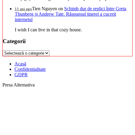
Tien Nguyen
on
Schimb dur de replici între Greta
11 ani ago
Thunberg și Andrew Tate. Răspunsul tinerei a cucerit
internetul
I wish I can live in that cozy house.
Categorii
Categorii
Acasă
Confidentialitate
GDPR
Presa Alternativa