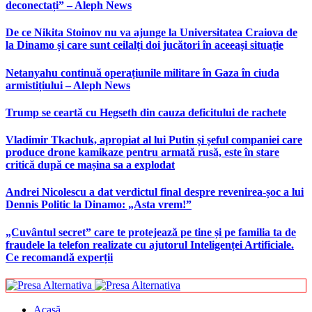
deconectați” – Aleph News
De ce Nikita Stoinov nu va ajunge la Universitatea Craiova de
la Dinamo și care sunt ceilalți doi jucători în aceeași situație
Netanyahu continuă operațiunile militare în Gaza în ciuda
armistițiului – Aleph News
Trump se ceartă cu Hegseth din cauza deficitului de rachete
Vladimir Tkachuk, apropiat al lui Putin și șeful companiei care
produce drone kamikaze pentru armată rusă, este în stare
critică după ce mașina sa a explodat
Andrei Nicolescu a dat verdictul final despre revenirea-șoc a lui
Dennis Politic la Dinamo: „Asta vrem!”
„Cuvântul secret” care te protejează pe tine și pe familia ta de
fraudele la telefon realizate cu ajutorul Inteligenței Artificiale.
Ce recomandă experții
Acasă