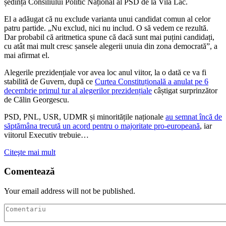
ședința Consiliului Politic Național al PSD de la Vila Lac.
El a adăugat că nu exclude varianta unui candidat comun al celor
patru partide. „Nu exclud, nici nu includ. O să vedem ce rezultă.
Dar probabil că aritmetica spune că dacă sunt mai puțini candidați,
cu atât mai mult cresc șansele alegerii unuia din zona democrată”, a
mai afirmat el.
Alegerile prezidențiale vor avea loc anul viitor, la o dată ce va fi
stabilită de Guvern, după ce
Curtea Constituțională a anulat pe 6
decembrie primul tur al alegerilor prezidențiale
câștigat surprinzător
de Călin Georgescu.
PSD, PNL, USR, UDMR și minoritățile naționale
au semnat încă de
săptămâna trecută un acord pentru o majoritate pro-europeană
, iar
viitorul Executiv trebuie…
Citeşte mai mult
Comentează
Your email address will not be published.