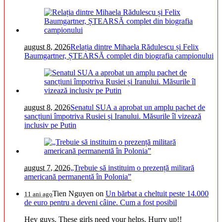
august 8, 2026
Relația dintre Mihaela Rădulescu și Felix
Baumgartner, ȘTEARSĂ complet din biografia campionului
august 8, 2026
Senatul SUA a aprobat un amplu pachet de
sancțiuni împotriva Rusiei și Iranului. Măsurile îl vizează
inclusiv pe Putin
august 7, 2026
„Trebuie să instituim o prezență militară
americană permanentă în Polonia”
Tien Nguyen
on
Un bărbat a cheltuit peste 14.000
11 ani ago
de euro pentru a deveni câine. Cum a fost posibil
Hey guys. These girls need your helps. Hurry up!!