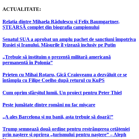
ACTUALITATE:
Relația dintre Mihaela Rădulescu și Felix Baumgartner,
ȘTEARSĂ complet din biografia campionului
Senatul SUA a aprobat un amplu pachet de sancțiuni împotriva
Rusiei și Iranului. Măsurile îl vizează inclusiv pe Putin
„Trebuie să instituim o prezență militară americană
permanentă în Polonia”
Prieten cu Mihai Rotaru, Gică Craioveanu a dezvăluit ce se
întâmpla cu Filipe Coelho după returul cu KuPS
Cum oprim sfârșitul lumii. Un proiect pentru Peter Thiel
Peste jumătate dintre români nu fac mișcare
„A ales Barcelona și nu banii, asta trebuie să doară!”
Trump semnează două ordine pentru restrângerea cetățeniei
prin naștere și oprirea „turismului pentru naștere” – Aleph